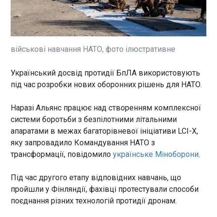
У Києві 34-річному чоловіку повідомлено про
підозру в сексуальному насильстві щодо п'ятьох
племінників. Найменшому хлопчику на той
момент було два роки. Про це повідомили в
поліції Києва та столичній прокуратурі.
військові навчання НАТО, фото ілюстративне
ЧИТАТЬ
Український досвід протидії БпЛА використовують
під час розробки нових оборонних рішень для НАТО.
Україна готує угоду Drone Deal з ФРН -
Зеленський
21:11:41
Наразі Альянс працює над створенням комплексної
системи боротьби з безпілотними літальними
Президент України Володимир Зеленський
заявив, що Україна готує угоду DroneDealіз
апаратами в межах багаторівневої ініціативи LCI-X,
Німеччиною та працює над створенням спільної
яку запровадило Командування НАТО з
європейської антибалістичної системи, щоб
трансформації, повідомило
українське Міноборони
.
гарантувати Європі захист від ракетних загроз.
Про це він повідомив за підсумками зустрічі з
ЧИТАТЬ
Під час другого етапу відповідних навчань, що
канцлером Німеччини Фрідріхом Мерцем.
пройшли у Фінляндії, фахівці протестували способи
поєднання різних технологій протидії дронам.
Вбивство підозрюваної в замаху на
Єрмолаєва: затриманим вручили підозри