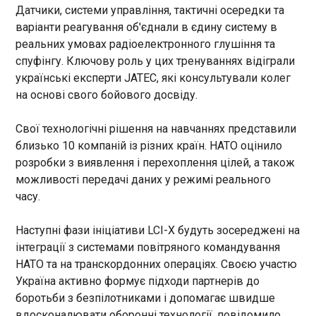
Датчики, системи управління, тактичні осередки та
21:00:26
варіанти реагування об'єднали в єдину систему в
У справі про вбивство Анастасії Березовської,
реальних умовах радіоелектронного глушіння та
підозрюваної в замаху на бізнесмена Вадима
Єрмолаєва в Монако, двом затриманим вручили
спуфінгу. Ключову роль у цих тренуваннях відіграли
підозри в умисному вбивстві. Про це повідомила
українські експерти JATEC, які консультували колег
пресслужба Офісу генерального прокурора у
на основі свого бойового досвіду.
вівторок, 7 липня. За даними слідства,
підозрювані вчинили вбивство Березовської
ЧИТАТЬ
Свої технологічні рішення на навчаннях представили
після її повернення до України автобусом.
близько 10 компаній із різних країн. НАТО оцінило
Йдеться двох чоловіків: колишнього
розробки з виявлення і перехоплення цілей, а також
співробітника правоохоронних органів та
Мессі встановив історичний антирекорд
чинного співробітника Головного управління
можливості передачі даних у режимі реального
чемпіонатів світу
розвідки Міністерства оборони України.
часу.
20:49:19
Зазначається, що обидва раніше неодноразово
У вівторок, 7 липня, у грі 1/8 фіналу чемпіонату
здійснювали перекази на крипто- та банківські
Наступні фази ініціативи LCI-X будуть зосереджені на
світу-2026 команда Аргентини бореться з
рахунки Анастасії Березовської. Саме тому їх
інтеграції з системами повітряного командування
Єгиптом. На 21-й хвилині південноамериканська
перевіряли на можливу причетність до замаху на
збірна, поступаючись 0:1, отримала можливість
НАТО та на транскордонних операціях. Своєю участю
вбивство в Монако. Під час невідкладних
пробити пенальті через порушення Хессема
Україна активно формує підходи партнерів до
слідчих дій один із фігурантів повідомив про її
Хассана проти Ніколаса Тальяфіко. До м’яча
ЧИТАТЬ
вбивство та вказав на участь у ньому іншого
боротьби з безпілотниками і допомагає швидше
підійшов Ліонель Мессі, але не зміг обійти
підозрюваного. За його показами проведено
вдосконалювати оборонні технології, повідомило