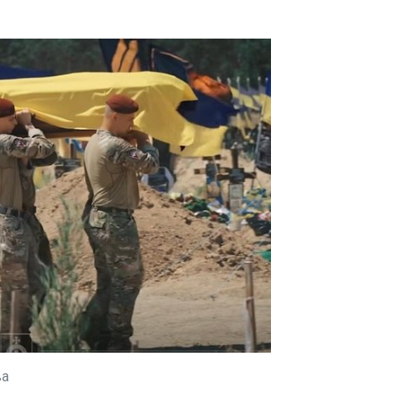
ЧИТАТ
завершити програму
ювілейних заходів. Про це
у суботу, 4 липня,
повідомляє Reuters .
м
Землет
а
до трь
фіналу
02:52:3
Кількіс
збільши
592 осіб. П
посилан
ЧИТАТЬ
ЧИТАТ
ва