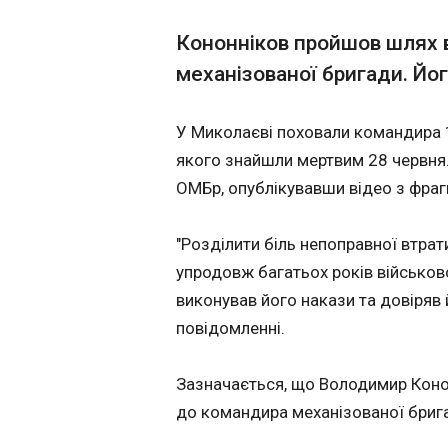
У Криму майже 
Кононніков пройшов шлях 
01:19:47
механізованої бригади. Йог
Українські удари 
призвели до майж
У Миколаєві поховали командира
освітлення на окуп
якого знайшли мертвим 28 червня. 
ОМБр, опублікувавши відео з фра
"Розділити біль непоправної втрат
упродовж багатьох років військово
виконував його накази та довіряв 
повідомленні.
ЧИТАТЬ
Зазначається, що Володимир Коно
до командира механізованої бриг
Свята 6 липня 2