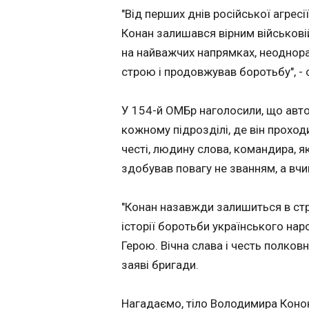
традиції, звичаї,
"Від перших днів російської агресі
прикмети
Конан залишався вірним військові
00:06:14
на найважчих напрямках, неоднора
строю і продовжував боротьбу", - 
У 154-й ОМБр наголосили, що авт
кожному підрозділі, де він прохо
честі, людину слова, командира, як
здобував повагу не званням, а вч
"Конан назавжди залишиться в строю
ЧИТАТЬ
історії боротьби українського нар
Герою. Вічна слава і честь полков
заяві бригади.
Зеленський: Є 
перспектива
завершити війн
Нагадаємо, тіло Володимира Конон