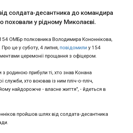
повністю зникло освітлення - ISW
В РФ з
від солдата-десантника до командира
розмов
о поховали у рідному Миколаєві.
Трамп
по енергетичній інфраструктурі Криму
00:49:5
е повного зникнення зовнішнього
 154 ОМБр полковника Володимира Кононнікова,
ованому півострові. Про це у суботу, 4
Презид
липня, повідомив Інститут вивчення війни (ISW).
Трамп у
Про це у суботу, 4 липня,
повідомили
у 154
поспілк
гментами церемонії прощання з офіцером.
з росій
Володи
Про це у
и з родиною прибули ті, хто знав Конана
липня, 
ї служби, хто воював із ним пліч-о-пліч,
посилан
йому найдорожче - власне життя", - йдеться в
помічни
Ушаков
ЧИТАТ
нніков пройшов шлях від солдата-десантника
ади.
026:
У Німеччині кількість шлюбів упала 