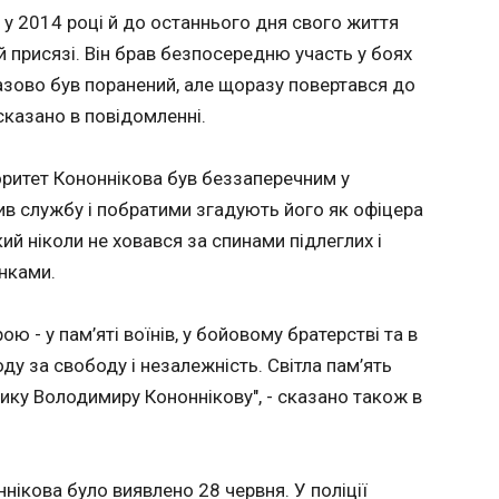
рівня за 75 років
ї у 2014 році й до останнього дня свого життя
23:53:30
й присязі. Він брав безпосередню участь у боях
У 2025 ро
зово був поранений, але щоразу повертався до
зареєстр
сказано в повідомленні.
шлюбів 
показник
статистик
оритет Кононнікова був беззаперечним у
Порівнян
див службу і побратими згадують його як офіцера
кількіст
зменшила
ий ніколи не ховався за спинами підлеглих і
порівнян
инками.
на 9%, пові
посиланн
статисти
 - у пам’яті воїнів, у бойовому братерстві та в
ЧИТАТЬ
Німеччини
оду за свободу і незалежність. Світла пам’ять
нику Володимиру Кононнікову", - сказано також в
реальна
Україна готує нову
Зеленс
морську лінію оборони
Трамп
у
23:02:48
незал
нікова було виявлено 28 червня. У поліції