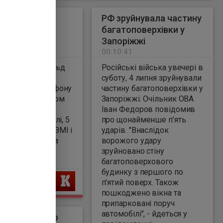
аявили про
РФ зруйнувала частину
у Путіна з
багатоповерхівки у
ом
Запоріжжі
7
00:10:41
ент США Дональд
Російські війська увечері в
 суботу
суботу, 4 липня зруйнували
увався по телефону
частину багатоповерхівки у
ським диктатором
Запоріжжі. Очільник ОВА
миром Путіним.
Іван Федоров повідомив
 ніч проти неділі, 5
про щонайменше п’ять
повідомили росЗМІ і
ударів. "Внаслідок
ням на заяву на
ворожого удару
ка Путіна Юрій
зруйновано стіну
а.
багатоповерхового
будинку з першого по
Ь
п’ятий поверх. Також
пошкоджено вікна та
припарковані поруч
автомобілі", - йдеться у
до найнижчого