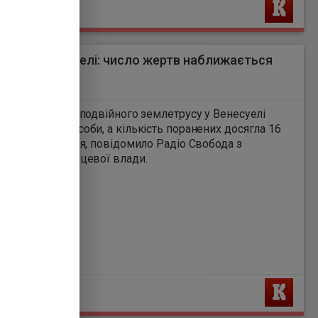
Ь
рус у Венесуелі: число жертв наближається
ох тисяч
4
ть загиблих від подвійного землетрусу у Венесуелі
лася до 2954 особи, а кількість поранених досягла 16
ро це 4 липня, повідомило Радіо Свобода з
ням на дані місцевої влади.
Ь