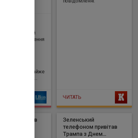
повідомленні.
ці в Німеччині
ували 348 800
— це найнижчий
 із початку ведення
и у 1950 році.
о з 2024 роком
ь одружень
ся на 0,1%, а
о з 2003-м — майже
домляє DW із
ям на Федеральне
чне управління
ЧИТАТЬ
 (Destatis).
ький привітав
Зеленський
а з Днем
телефоном привітав
ежності США
Трампа з Днем