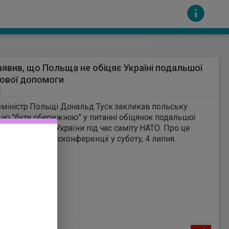
аявив, що Польща не обіцяє Україні подальшої
ової допомоги
4
міністр Польщі Дональд Туск закликав польську
ію "бути обережною" у питанні обіцянок подальшої
вої підтримки України під час саміту НАТО. Про це
сть за вміст інших сайтів. Всі авторскі права
Туск сказав під час пресконференції у суботу, 4 липня.