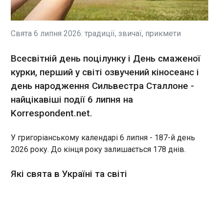
У 2025 році в Німеччині
зареєстрували 348 800
шлюбів — це найнижчий
показник із початку ведення
Свята 6 липня 2026: традиції, звичаї, прикмети
статистики у 1950 році.
Порівняно з 2024 роком
ЧИТАТЬ
Всесвітній день поцілунку і День смаженої
кількість одружень
курки, перший у світі озвучений кіносеанс і
зменшилася на 0,1%, а
порівняно з 2003-м — майже
день народження Сильвестра Сталлоне -
Зеленський: Є реальна перспектива
на 9%, повідомляє DW із
завершити війну
найцікавіші події 6 липня на
посиланням на Федеральне
23:28:14
Korrespondent.net.
статистичне управління
Президент України Володимир Зеленський
Німеччини (Destatis).
провів телефонну розмову з американським
У григоріанському календарі 6 липня - 187-й день
колегою Дональдом Трампом, під час якої
2026 року. До кінця року залишається 178 днів.
привітав його і усіх американців з Днем
незалежності, та обговорив ситуацію на фронті.
Про це Зеленський увечері в суботу, 4 липня,
Які свята в Україні та світі
ЧИТАТЬ
повідомив у соцмережах.
Україна готує нову морську лінію оборони
23:02:48