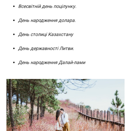
Всесвітній день поцілунку.
Українські військові створять в Чорному морі
нову лінію оборони із застосуванням дронів-
перехоплювачів, які запускатимуть із різних
День народження долара.
платформ, зокрема морських безпілотників. Про
це сказав президент України Володимир
День столиці Казахстану
Зеленський під час зустрічі з випускниками та
курсантами Інституту Військово-Морських Сил.
День державності Литви.
ЧИТАТЬ
День народження Далай-лами
Зеленський привітав Трампа з Днем
незалежності США
22:49:34
Президент України
Володимир Зеленський під
час телефонної розмови
привітав свого
американського колегу
Дональда Трампа з Днем
ЧИТАТЬ
незалежності США.