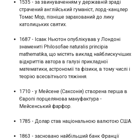
1535 - за звинуваченням у державній зраді
страчений англійський гуманіст, лорд-канцлер
ЧИТАТЬ
Томас Мор, пізніше зарахований до лику
католицьких святих.
Стало відомо про стан Єрмолаєва після
замаху в Монако
1687 - Ісаак Ньютон опублікував у Лондоні
22:19:07
знамениті Philosofiae naturalis principia
Український бізнесмен Вадим Єрмолаєв, на
mathematika, що містять виклад найблискучіших
якого було скоєно замах у Монако, вийшов із
відкриттів автора в галузі прикладної
коми, і його стан значно покращився,
математики, астрономії та фізики, в тому числі і
повідомляє видання Nice Matin. За даними ЗМІ,
теорію всесвітнього тяжіння.
супутниця українського бізнесмена Анна
Насобіна після замаху була доставлена ​​до
ЧИТАТЬ
1710 - у Мейсене (Саксонія) створена перша в
лікарні в Ніцці у критичному стані. Їй ампутували
кінцівки, і, за даними прокуратури Монако, її
Європі порцелянова мануфактура -
життя залишається у небезпеці.
Мейсенський фарфор.
У Сумах буде додаткове оповіщення через
КАБи
22:00:14
1785 - Долар став національною валютою США.
У Сумах запроваджують додаткове оповіщення
про загрозу КАБів. Рішення оперативно
1863 - засновано найбільший банк Франції