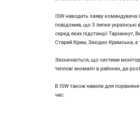
телефоном при
Трампа з Днем
ISW наводить заяву командувача С
незалежності 
22:47:24
повідомив, що 3 липня українські в
серед яких підстанції Тарханкут, Ви
Старий Крим, Західно-Кримська, а
Зазначається, що системи моніто
теплові аномалії в районах, де роз
В ISW також навели для порівняня 
час.
ЧИТАТЬ
Стало відомо п
Єрмолаєва післ
замаху в Монак