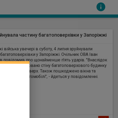
йнувала частину багатоповерхівки у Запоріжжі
1
кі війська увечері в суботу, 4 липня зруйнували
 багатоповерхівки у Запоріжжі. Очільник ОВА Іван
 "Внаслідок
о удару зруйновано стіну багатоповерхового будинку
сть за вміст інших сайтів. Всі авторскі права
го по п’ятий поверх. Також пошкоджено вікна та
овані поруч автомобілі", - йдеться у повідомленні.