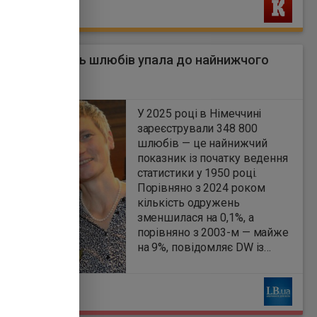
Ь
ччині кількість шлюбів упала до найнижчого
а 75 років
0
У 2025 році в Німеччині
зареєстрували 348 800
шлюбів — це найнижчий
показник із початку ведення
статистики у 1950 році.
Порівняно з 2024 роком
кількість одружень
зменшилася на 0,1%, а
порівняно з 2003-м — майже
на 9%, повідомляє DW із
посиланням на Федеральне
статистичне управління
Ь
Німеччини (Destatis).