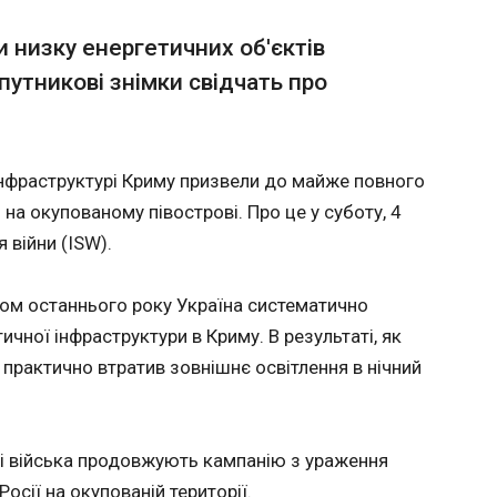
реальна перспектива завершити війну
Україн
ли низку енергетичних об'єктів
морськ
путникові знімки свідчать про
23:02:4
и Володимир Зеленський провів телефонну
анським колегою Дональдом Трампом, під
Українс
його і усіх американців з Днем
створят
обговорив ситуацію на фронті. Про це
нову лі
 інфраструктурі Криму призвели до майже повного
боту, 4 липня, повідомив у
застосу
на окупованому півострові. Про це у суботу, 4
перехоп
запуска
я війни (ISW).
платфор
морськи
ягом останнього року Україна систематично
Про це 
Україн
ичної інфраструктури в Криму. В результаті, як
Зеленсь
 практично втратив зовнішнє освітлення в нічний
з випус
ЧИТАТ
курсант
Військо
кі війська продовжують кампанію з ураження
Марокко розгромило Канаду і вийшл
Росії на окупованій території.