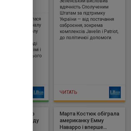
Зеленський висловив
вдячність Сполученим
Штатам за підтримку
 розібралася
України — від постачання
озброєння, зокрема
у світу з футболу
комплексів Javelin і Patriot,
 . Про це
до політичної допомоги.
є LB.ua. У складі
ців забили Рахімі і
 рахунку останнього
еклама
ЧИТАТЬ
ообіцяв Китаю
Марта Костюк обіграла
 під час проходу
американку Емму
Ормузьку
Наварро і вперше