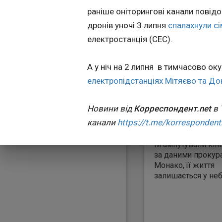
22:19:07
раніше оніторингові канали повідо
Український бізн
дронів уночі 3 липня
спалахнули сі
Вадим Єрмолаєв, 
електростанція (СЕС).
було скоєно замах
Монако, вийшов із
його стан значно
А у ніч на 2 липня в тимчасово о
покращився, пові
електропідстанціях Мітяєво та До
видання Nice Matin
даними ЗМІ, супу
українського біз
Новини від
Корреспондент.net
в 
Анна Насобіна піс
канали
https://t.me/korrespondent
була доставлена ​​д
в Ніцці у критично
Їй ампутували кінці
за даними прокур
Монако, її життя
залишається у неб
Источник:
Кореспондент