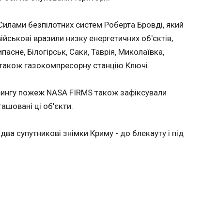
вітав
чемпіонату світу з футболу 2026
22:29:15
илами безпілотних систем Роберта Бровді, який
США
Збірна Марокко
ійськові вразили низку енергетичних об'єктів,
з Канадою (3:0) в 1/8 фіналу
пасне, Білогірськ, Саки, Таврія, Миколаївка,
чемпіонат
2026 року
 також газокомпресорну станцію Ключі.
повідомля
мароккан
рингу пожеж NASA FIRMS також зафіксували
Унахі. На
дубль. Р
ташовані ці об'єкти.
два супутникові знімки Криму - до блекауту і під
ЧИТАТЬ
ро стан
У Сумах буде
Іран п
я
додаткове оповіщення
пільги
о
через КАБи
через 