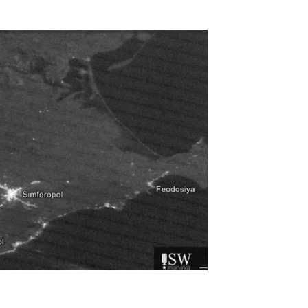
ЧИТАТ
026:
У Німе
рівня з
23:53:3
ЧИТАТЬ
ЧИТАТ