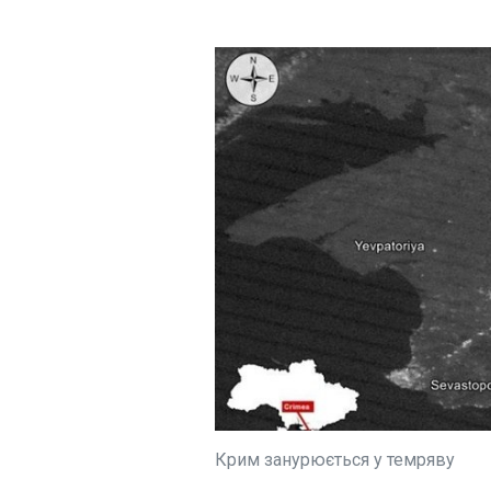
Політика
ЧИТАТЬ
Економіка
Технології
Свята 6 липня 2
Спорт
традиції, звичаї,
Різне
прикмети
00:06:14
Застосувати
ЧИТАТЬ
Крим занурюється у темряву