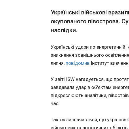
Зеленський: Є 
Українські військові врази
23:28:14
окупованого півострова. Су
Президент Україн
наслідки.
розмову з америк
час якої привітав 
незалежності, та 
Українські удари по енергетичній
Зеленський увечері в су
зникнення зовнішнього освітлення 
соцмережах.
липня,
повідомив
Інститут вивченн
У звіті ISW нагадується, що прот
завдавала ударів об'єктам енергет
підкреслюють аналітики, півострів
час.
ЧИТАТЬ
Також зазначається, що українсь
Зеленський
військових та логістичних об'єктів 