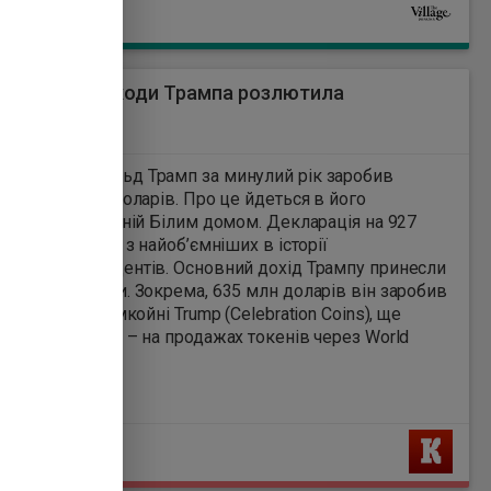
Ь
фільмі цю роль зіграв Аль
Пачіно. Ді Капріо постане в
ролі Кріса Шихерліса, якого
раніше зіграв Вал Кілмер.
ація про доходи Трампа розлютила
анців – ЗМІ
2
нт США Дональд Трамп за минулий рік заробив
 2,2 мільярда доларів. Про це йдеться в його
ції, опублікованій Білим домом. Декларація на 927
ах стала однією з найоб’ємніших в історії
нських президентів. Основний дохід Трампу принесли
алютні проєкти. Зокрема, 635 млн доларів він заробив
і роялті на мемкойні Trump (Celebration Coins), ще
00 млн доларів – на продажах токенів через World
Financial LLC.
Ь