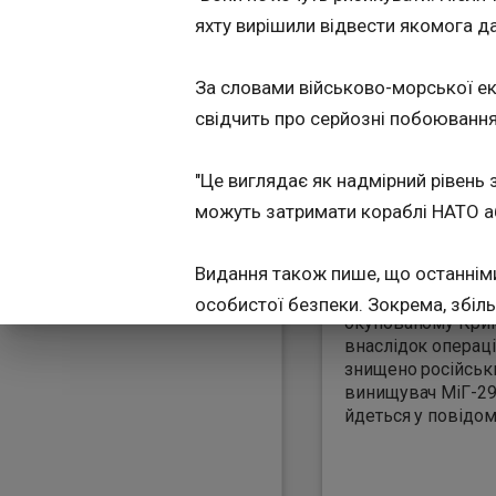
14:18:21
яхту вирішили відвести якомога да
У тимчасово окуп
Криму знищено ро
За словами військово-морської е
винищувач МіГ-29
повідомило Голо
свідчить про серйозні побоювання
управління розвід
Міноборони в субо
"Це виглядає як надмірний рівень з
липня. "У ніч з 25 
червня… майстри
можуть затримати кораблі НАТО аб
Департаменту без
систем ГУР МО Ук
Видання також пише, що останніми
атакували аеродр
Бельбек у тимчас
особистої безпеки. Зокрема, збіл
окупованому Кри
резиденцію на озері Валдай, за д
внаслідок операці
десятки зенітних комплексів Панц
знищено російськ
винищувач МіГ-29"
йдеться у повідом
Як повідомлялось, 30 червня
до Т
Мовиться про підсанкційне 71-метр