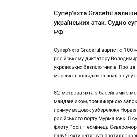
Росія втратила
Супер'яхта Graceful зали
15:01:35
українських атак. Судно су
РФ.
Супер'яхта Graceful вартістю 100 м
російському диктатору Володимиру
українських безпілотників. Про ц
морської розвідки та аналіз супут
82-метрова яхта з басейнами з м
майданчиком, тренажерною залою
прямує вздовж узбережжя Норвегі
ЧИТАТЬ
російського порту Мурманськ. Її 
флоту Росії – есмінець Сєверомор
ДТП на Миколаї
палубі яхти натягнуті протидронові