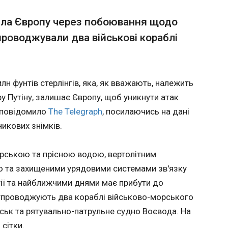
 43% нафтопереробки - Генштаб
Нацбан
шила Європу через побоювання щодо
вперше
проводжували два військові кораблі
14:51:2
Станом на початок липня
внаслідок ударів Сил
Націона
оборони виведено з ладу
підтрим
42,74% від загальної
валюти
лн фунтів стерлінгів, яка, як вважають, належить
проєктної потужності
рівні і
 Путіну, залишає Європу, щоб уникнути атак
нафтопереробки Росії. Це
долари.
рекордний простій,
дані на сайті регулятора у
е повідомило
The Telegraph
, посилаючись на дані
повідомив Генштаб ЗСУ в
суботу, 
никових знімків.
суботу, 4 липня. Вказано, що
поточно
лише протягом останнього
робочих
місяця успішно атаковано
млрд 14
орською та прісною водою, вертолітним
вісім нафтопереробних
міжбан
 та захищеними урядовими системами зв'язку
заводів. Ліквідовано або
валютн
ї та найближчими днями має прибути до
критично пошкоджено
ЧИТАТ
практич
понад 60 РВС (резервуарів),
показни
супроводжують два кораблі військово-морського
з яких 58% – з
(1 млрд
ськ та рятувально-патрульне судно Воєвода. На
нафтопродуктами, а 42% – із
Цей обс
вщині:
Графіки повернулися, похолодання 
 сітки.
сирою нафтою.