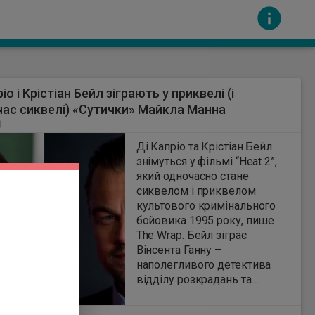
іо і Крістіан Бейл зіграють у приквелі (і
ас сиквелі) «Сутички» Майкла Манна
8
Ді Капріо та Крістіан Бейл
знімуться у фільмі “Heat 2”,
який одночасно стане
сть за вміст інших сайтів. Всі авторскі права
сиквелом і приквелом
культового кримінального
бойовика 1995 року, пише
The Wrap. Бейл зіграє
Вінсента Ганну –
наполегливого детектива
відділу розкрадань та
вбивств поліції Лос-
Анджелесу. В оригінальному