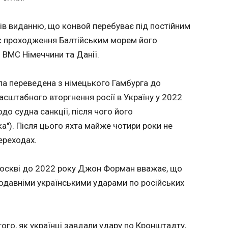
початку
допомогти. Чому ситуація зі світлом
четверт
погіршилася
регулят
в виданню, що конвой перебуває під постійним
14:21:12
млрд до
ас проходження Балтійським морем його
Із 30 червня пове
 ВМС Німеччини та Данії.
асті з 12
графіки 
статись
Найперше
ssan
промислов
ула переведена з німецького Гамбурга до
який вже
асштабного вторгнення росії в Україну у 2022
у, 4
працюват
свідків,
обмежено
о судна санкції, після чого його
статись
Однак на
а"). Після цього яхта майже чотири роки не
правил
поступово
ереходах.
водієм
відчуват
ий
електрое
ЧИТАТЬ
ному
зростав у
москві до 2022 року Джон Форман вважає, що
о
Найкрит
одавніми українськими ударами по російських
 йдеться
енергоси
вечірні 
ЗМІ: яхту за £100 млн,
На ВД
17:00-19:
ищувач
повʼязану із Путіним,
Центр 
спожива
переправляють із
13:56:1
того, як українці завдали удару по Кронштадту,
високим.