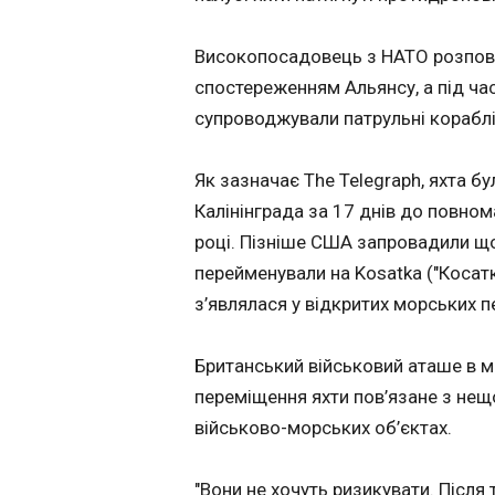
з'явились нові
подробиці
Високопосадовець з НАТО розпові
14:32:29
спостереженням Альянсу, а під ч
Жахлива ДТП у
супроводжували патрульні кораблі
Миколаївській обл
загиблими могла 
через дії водія Ni
Як зазначає The Telegraph, яхта б
Murano. Про це повідомила
Калінінграда за 17 днів до повном
Нацполіція в субот
липня. "За даними 
році. Пізніше США запровадили щод
автоаварія могла 
перейменували на Kosatka ("Косатк
через порушення 
з’являлася у відкритих морських п
дорожнього руху 
Nissan Murano, як
ЧИТАТЬ
рухався у зустріч
Британський військовий аташе в 
напрямку відносн
переміщення яхти пов’язане з нещ
мікроавтобуса", –
в повідомленні.
військово-морських об’єктах.
ГУР знищило
російський вин
МіГ-29 в Криму
"Вони не хочуть ризикувати. Після 