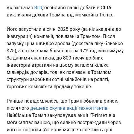
– йдеться в повідомленні.
Як зазначає
Bild
, особливо палкі дебати в США
Графіки повернулися, похолодання може не
викликали доходи Трампа від мемкойна Trump.
допомогти. Чому ситуація зі світлом значно
погіршилася
Його запустили в січні 2025 року (за кілька днів до
14:21:12
інавгурації) компанії, пов’язані з Трампом. Після
Із 30 червня повернулися
запуску ціна швидко зросла (досягала піку близько
графіки знеструмлення .
$75), а потім впала більш ніж на 97% від максимуму.
Найперше вони зачіпають
промисловість та бізнес, який
За даними аналітиків, до 800 тисяч дрібних
вже кілька днів мусить
ЧИТАТЬ
інвесторів втратили на цьому загалом кілька
працювати в умовах
мільярдів доларів, тоді як пов’язані з Трампом
обмеженої потужності.
структури заробили сотні мільйонів на роялті,
Однак населення також
ГУР знищило російський винищувач МіГ-29 в
торгових комісіях та продажу токенів.
поступово починає і на собі
Криму
відчувати дефіцит
14:18:21
Раніше повідомлялось, що Трамп обвалив ринок,
електроенергії, що стрімко
У тимчасово окупованому Криму знищено
зростав у перші дні липня.
після чого
дешево скупив акції техногігантів
.
російський винищувач МіГ-29. Про це
Найкритичнішим для
Найбільше Трамп закуповував акції IT-гігантів з
повідомило Головне управління розвідки (ГУР)
енергосистеми часом були
мегакапіталізацією, що сильно постраждали через
Міноборони в суботу, 4 липня. "У ніч з 25 на 26
вечірні години (у проміжку
його ж погрози. Усі вони миттєво злетіли в ціні
червня… майстри Департаменту безпілотних
17:00-19:00), коли