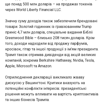
14:47:01
ще понад 500 млн доларів – на продажах токенів
через World Liberty Financial LLC.
Півзахисник клубу Челсі Коул Палмер у
недавньому інтерв’ю зазначив , що англійська
Прем’єр-ліга все більше стає зосередженою на
Значну суму доходів також забезпечили брендовані
фізичній складовій, боротьбі та атлетизмі. На
товари. Золотий годинник із гравіюванням Trump
його думку, в АПЛ все частіше результат матчів
приніс 4,7 млн доларів, спеціальне видання Біблії
залежить від боротьби та стандартних
Greenwood Bible – близько 208 тисяч доларів. Крім
положень, що призводить до того, що м’яч
ЧИТАТЬ
того, доходи надходили від продажу парфумів,
проводить у грі значно менше часу. Палмер
кросівок, гітар та іншої продукції з ім’ям президента.
додав, що це негативно впливає на
Трамп також отримав дивіденди від акцій великих
видовищність, але відповідає сучасним умовам
ДТП на Миколаївщині: з'явились нові
ліги.
компаній, зокрема Berkshire Hathaway, Nvidia, Tesla,
подробиці
14:32:29
Apple, Microsoft та Amazon.
Жахлива ДТП у Миколаївській області з 12
Оприлюднення декларації викликало жваву
загиблими могла статись через дії водія Nissan
Murano. Про це повідомила Нацполіція в суботу,
дискусію у Вашингтоні. Критики вказують на
4 липня. "За даними свідків, автоаварія могла
потенційні конфлікти інтересів: президентські
статись через порушення правил дорожнього
рішення можуть впливати на вартість криптоактивів
руху водієм Nissan Murano, який рухався у
ЧИТАТЬ
та інших бізнесів Трампа.
зустрічному напрямку відносно мікроавтобуса",