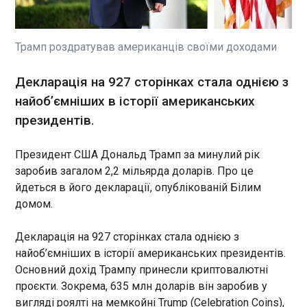
Станом на початок липня
внаслідок ударів Сил
оборони виведено з ладу
42,74% від загальної
Трамп роздратував американців своїми доходами
проєктної потужності
нафтопереробки Росії. Це
ЧИТАТЬ
Декларація на 927 сторінках стала однією з
рекордний простій,
найоб’ємніших в історії американських
повідомив Генштаб ЗСУ в
суботу, 4 липня. Вказано, що
президентів.
Нацбанк купив долари вперше з початку року
лише протягом останнього
14:51:20
місяця успішно атаковано
Президент США Дональд Трамп за минулий рік
Національний банк України підтримує обсяги
вісім нафтопереробних
продажу валюти на рекордному рівні і вперше
заробив загалом 2,2 мільярда доларів. Про це
заводів. Ліквідовано або
купив долари. Про це свідчать дані на сайті
йдеться в його декларації, опублікованій Білим
критично пошкоджено понад
регулятора у суботу, 4 липня. Так, на поточному
60 РВС (резервуарів), з яких
домом.
тижні за п’ять робочих днів НБУ продав 1 млрд
58% – з нафтопродуктами, а
144 млн доларів на міжбанківському валютному
42% – із сирою нафтою.
Декларація на 927 сторінках стала однією з
ринку, що практично відповідає показнику
ЧИТАТЬ
найоб’ємніших в історії американських президентів.
минулого тижня (1 млрд 396 млн доларів). Цей
Основний дохід Трампу принесли криптовалютні
обсяг є шостим з початку року. Вже четвертий
тиждень поспіль регулятор продає понад 1 млрд
проєкти. Зокрема, 635 млн доларів він заробив у
Футболіст Челсі розкритикував АПЛ і
доларів.
вигляді роялті на мемкойні Trump (Celebration Coins),
порівняв з Бундеслігою та Ла Лігою