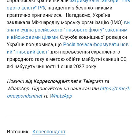
європейські країни почали
затримувати танкери "тінь
ового флоту" РФ
, інциденти з безпілотниками
ЧИТАТЬ
практично припинилися. Нагадаємо, Україна
закликала Міжнародну морську організацію (IMO)
ви
знати судна російського "тіньового флоту" законним
Протаранив авто НАБУ та збив детектива:
харків'янина відправили за ґрати
и військовими цілями
. Служба зовнішньої розвідки
18:27:49
України повідомила, що
Росія почала формувати нов
Харківський апеляційний суд скасував умовний
ий "тіньовий флот"
для перевезення скрапленого
вирок і відправив 57-річного харків'янина за
природного газу з метою обійти майбутні санкції ЄС,
ґрати за напад на детективів Національного
які набудуть чинності 1 січня 2027 року.
антикорупційного бюро під час обшуку. Про це
повідомила пресслужба Офісу генерального
Новини від
Корреспондент.net
в Telegram та
прокурора в четвер, 2 липня. У лютому 2024
ЧИТАТЬ
WhatsApp. Підписуйтесь на наші канали
https://t.me/k
року детективи НАБУ прибули для проведення
orrespondentnet
та
WhatsApp
невідкладного обшуку автомобіля у справі про
одержання неправомірної вигоди. Водій,
РФ отримає відповідь за удар по Києву -
почувши про обшук, почав діяти агресивно:
Зеленський
протаранив службове авто Бюро, здійснив наїзд
18:23:26
на одного з детективів, а після зупинки машини
Країна-агресор Росія отримає відповідь за
намагався видалити дані з телефону, який мав
Источник:
Кореспондент
масований удар по Києву в ніч на четвер, 2
доказове значення. Коли інший детектив