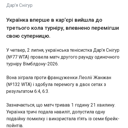
У четвер, 2 липня, українська тенісистка Дар’я
Дар’я Снігур
Снігур (№77 WTA) провела матч другого раунду
одиночного турніру Вімблдону-2026. Вона
зіграла проти француженки Леолії Жанжан
Українка вперше в кар'єрі вийшла до
(№132 WTA) і здобула перемогу в двох сетах з
третього кола турніру, впевнено перемігши
результатом 6:4, 6:3.
ЧИТАТЬ
свою суперницю.
У четвер, 2 липня, українська тенісистка Дар’я Снігур
ЗПЕК здійснила перше морське постачання
дизпального
(№77 WTA) провела матч другого раунду одиночного
15:10:31
турніру Вімблдону-2026.
Група компаній Західна паливно-енергетична
компанія (ЗПЕК) здійснила перше морське
Вона зіграла проти француженки Леолії Жанжан
постачання дизельного пального EN 590 за
(№132 WTA) і здобула перемогу в двох сетах з
маршрутом Констанца – Ізмаїл. Про це
результатом 6:4, 6:3.
повідомила пресслужба компанії. Партію
кувейтського дизпального обсягом 2,3 тис. т
ЧИТАТЬ
Зазначається, що матч тривав 1 годину 21 хвилину.
було завантажено в порту Констанца 30 червня
Українка тричі подала навиліт, допустила одну
та доставлено до Ізмаїльського регіону судном
подвійну помилку і використала п’ять із семи брейк-
ALNIKA. Станом на 14:00 за київським часом 2
У Сбербанку пояснили відтік коштів росіян із
липня весь обсяг ресурсу було реалізовано на
пойнтів.
банківської системи