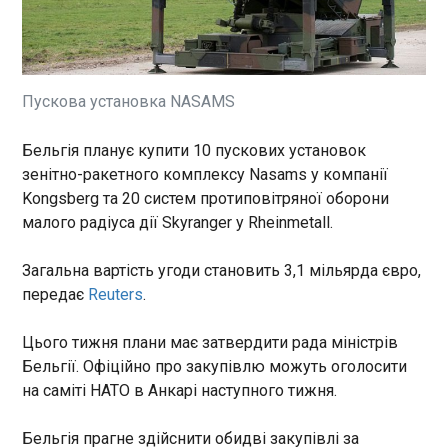
В Оболонському районі Києва після російського
обстрілу вибухотехніки поліції вилучили уламки
ракети Х-69 та 12 нерозірваних бойових
суббоєприпасів. Про це повідомили у столичній
поліції у четвер, 2 липня.
Пускова установка NASAMS
ЧИТАТЬ
Бельгія планує купити 10 пускових установок
зенітно-ракетного комплексу Nasams у компанії
Інвестори збанкрутували на криптовалюті
Трампа
Kongsberg та 20 систем протиповітряної оборони
16:58:07
малого радіуса дії Skyranger у Rheinmetall.
Інвестори збанкрутували на криптовалюті
президента США Дональда Трампа, яка
Загальна вартість угоди становить 3,1 мільярда євро,
принесла йому понад $1 млрд. Про це пише The
передає
Reuters
.
Wall Street Journal. Згідно з фінансовою
звітністю, яку цього тижня представило
Цього тижня плани має затвердити рада міністрів
Управління з урядової етики США, Трамп у 2025
ЧИТАТЬ
Бельгії. Офіційно про закупівлю можуть оголосити
році отримав понад $1,4 млрд від
на саміті НАТО в Анкарі наступного тижня.
криптовалютних проектів своєї сім'ї. Натомість
майже всі рядові інвестори, які вкладалися в ці
СБУ викрила мережу організаторів
проекти, опинилися на мілині.
Бельгія прагне здійснити обидві закупівлі за
проплачених мітингів у ЄС