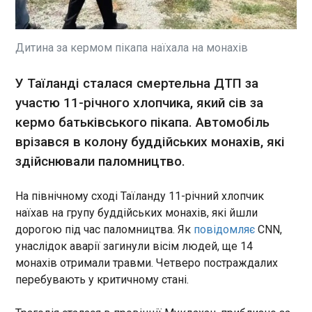
Киргизстан звернувся до Казахстану, Білорусі,
Азербайджану, Узбекистану та Туркменістану за
допомогою для забезпечення стабільних
поставок палива. Про це повідомило Міненерго
Дитина за кермом пікапа наїхала на монахів
Киргизстану, передає Як відомо, Киргизстан
залежить від імпорту нафтопродуктів,
ЧИТАТЬ
У Таїланді сталася смертельна ДТП за
одержуючи понад 90% бензину ⁠з Росії, яка ‌з
участю 11-річного хлопчика, який сів за
кінця травня ‌зіткнулася з дефіцитом палива
через скорочення виробництва на тлі атак на
кермо батьківського пікапа. Автомобіль
Рекордна за 20 років кількість росіян
НПЗ.
заявила про падіння рівня життя
врізався в колону буддійських монахів, які
15:51:15
здійснювали паломництво.
Частка громадян Росії, які скаржаться на те, що
їхній рівень життя знижується, у 2026 році
На північному сході Таїланду 11-річний хлопчик
досягла максимуму за 20 років спостережень.
наїхав на групу буддійських монахів, які йшли
Це показало опитування дослідницької служби
дорогою під час паломництва. Як
повідомляє
CNN,
Gallup, пише The Moscow Times в четвер, 2
липня. На даний момент про зниження життєвих
унаслідок аварії загинули вісім людей, ще 14
ЧИТАТЬ
стандартів повідомляють 56% росіян - на 13
монахів отримали травми. Четверо постраждалих
процентних пунктів більше, ніж роком раніше, на
перебувають у критичному стані.
22 п. п. більше, ніж у 2022 році, і втричі більше,
У Чехії закрили справу щодо "контрабанди"
ніж у середині 2010-х, на піку нафтового
дронів до України