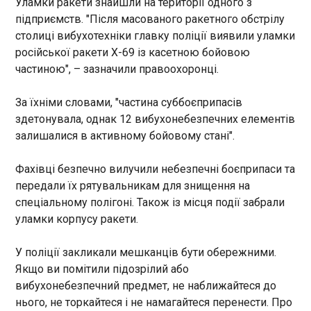
Уламки ракети знайшли на території одного з
16:53:56
підприємств. "Після масованого ракетного обстрілу
Американський президент Дональд Трамп має
столиці вибухотехніки главку поліції виявили уламки
намір встановити світовий рекорд за кількістю
російської ракети Х-69 із касетною бойовою
запущених феєрверків у день 250-річчя
частиною", – зазначили правоохоронці.
незалежності США. Про це пише Bild у четвер, 2
липня. У суботу, 4 липня, у Вашингтоні
За їхніми словами, "частина суббоєприпасів
масштабно відзначать ювілей заснування
Сполучених Штатів. Кульмінацією святкування
здетонувала, однак 12 вибухонебезпечних елементів
ЧИТАТЬ
стане грандіозний феєрверк: з десяти
залишалися в активному бойовому стані".
майданчиків у небо буде запущено 850 000
піротехнічних зарядів. Шоу триватиме 40 хвилин.
Суд ЄС підтвердив заборону на трансляцію
Фахівці безпечно вилучили небезпечні боєприпаси та
Для порівняння, в останні роки традиційні
контенту RT навіть на сайтах із вільним
передали їх рятувальникам для знищення на
феєрверки у столиці США тривали не більше 25
доступом
спеціальному полігоні. Також із місця події забрали
хвилин і включали близько 20 000 зарядів.
16:53:47
уламки корпусу ракети.
Цього разу планують побити світовий рекорд.
Заборона на трансляцію
Згідно з Книгою рекордів Гіннесса, наразі
контенту російської
першість утримує святкування Нового року на
У поліції закликали мешканців бути обережними.
пропагандистської компанії
Філіппінах у 2016 році, коли було запущено 810
Якщо ви помітили підозрілий або
RT поширюється також на
000 феєрверків. Говорячи про масштабне
вибухонебезпечний предмет, не наближайтеся до
вебсайти з вільним доступом,
ЧИТАТЬ
святкування у Вашингтоні, Трамп заявив: "Ми
нього, не торкайтеся і не намагайтеся перенести. Про
навіть якщо вони
проведемо найграндіозніший мітинг Трампа в