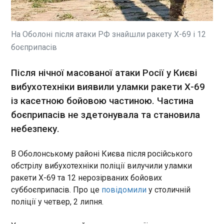
Інвестори збанкрутували на криптовалюті
президента США Дональда Трампа, яка
принесла йому понад $1 млрд. Про це пише The
Wall Street Journal. Згідно з фінансовою
На Оболоні після атаки РФ знайшли ракету Х-69 і 12
звітністю, яку цього тижня представило
боєприпасів
Управління з урядової етики США, Трамп у 2025
ЧИТАТЬ
році отримав понад $1,4 млрд від
Після нічної масованої атаки Росії у Києві
криптовалютних проектів своєї сім'ї. Натомість
майже всі рядові інвестори, які вкладалися в ці
вибухотехніки виявили уламки ракети Х-69
СБУ викрила мережу організаторів
проекти, опинилися на мілині.
проплачених мітингів у ЄС
із касетною бойовою частиною. Частина
16:56:49
боєприпасів не здетонувала та становила
Контррозвідка СБУ разом з Агентством
небезпеку.
внутрішньої безпеки Польщі встановила
причетних до організації серії антиукраїнських
В Оболонському районі Києва після російського
мітингів, які відбувалися у 2025-2026 роках у
обстрілу вибухотехніки поліції вилучили уламки
Варшаві та Вроцлаві. Про це повідомляє
пресслужба українського відомства у четвер, 2
ракети Х-69 та 12 нерозірваних бойових
ЧИТАТЬ
липня.
суббоєприпасів. Про це
повідомили
у столичній
поліції у четвер, 2 липня.
Трамп має намір встановити світовий рекорд
із запуску феєрверків