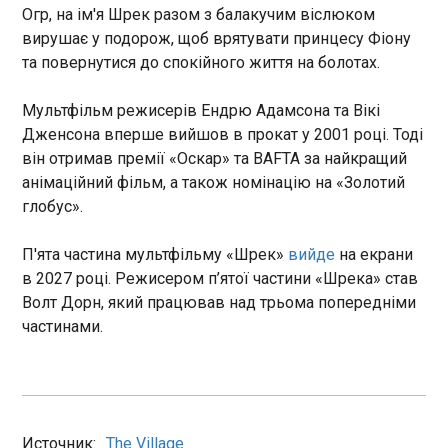
Колишня дружина телеведучого, актора та
Огр, на ім'я Шрек разом з балакучим віслюком
військового Максима Неліпи Тамара поділилася
вирушає у подорож, щоб врятувати принцесу Фіону
шокуючою історією, яка свого часу
та повернутися до спокійного життя на болотах.
кардинально змінила життя їхньої родини. За її
словами, приблизно 15 років тому медики в
Україні діагностували шоумену онкологічне
Мультфільм режисерів Ендрю Адамсона та Вікі
ЧИТАТЬ
захворювання. Про це вона сказала в інтерв'ю
Дженсона вперше вийшов в прокат у 2001 році. Тоді
Марічці Падалко.
він отримав премії «Оскар» та BAFTA за найкращий
Сирський повідомив про жорсткі рішення
анімаційний фільм, а також номінацію на «Золотий
щодо підготовки мобілізованих
глобус».
15:32:47
В Україні вісім військових частин втратили право
П'ята частина мультфільму «Шрек»
вийде
на екрани
самостійно проводити базову
в 2027 році. Режисером п’ятої частини «Шрека» став
загальновійськову підготовку за результатами
Волт Дорн, який працював над трьома попередніми
перевірок. Про це повідомив
частинами.
Головнокомандувач ЗС України Олександр
Сирський у четвер, 4 червня.
ЧИТАТЬ
З'явились знімки ураженого у Кронштадті
Источник:
ракетного корабля
The Village