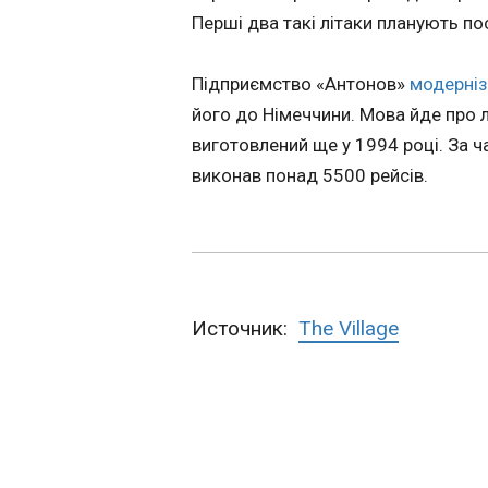
талановитого
Перші два такі літаки планують пос
француза з ПС
14:43:22
Підприємство «Антонов»
модерні
Ліверпуль розгля
його до Німеччини. Мова йде про 
варіант підписанн
ПСЖ та збірної Фр
виготовлений ще у 1994 році. За ча
Бредлі Барколя. З
виконав понад 5500 рейсів.
інформацією інса
Ніколо Скіра , ме
вже почали діалог
агентом 23-річног
французького нап
Жорже Мендеше
стосовно можлив
Источник:
The Village
ЧИТАТЬ
переходу.
Голова МЗС Ні
назвав причини
провалу ФРН н