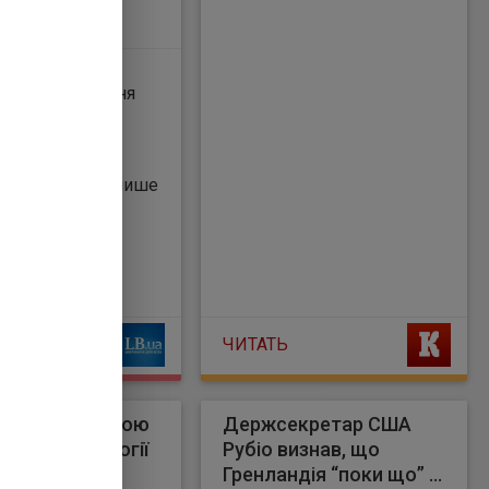
ї посилилися
 створення
го курорту,
ого з зятем
а Трампа
м Кушнером, пише
ian . Опоненти
тва відкинули
ію прем'єр-
 обговорити
ЧИТАТЬ
а озвучив свою
Держсекретар США
ю щодо трилогії
Рубіо визнав, що
ом
Гренландія “поки що” є