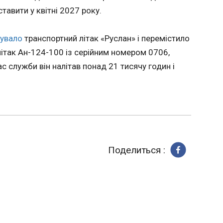
Джаредом Кушнером курорту
тавити у квітні 2027 року.
Ж
14:43:17
В Албані
зувало
транспортний літак «Руслан» і перемістило
протести проти
дає
літак Ан-124-100 із серійним номером 0706,
розкішно
я вінгера
пов'язан
анції
с служби він налітав понад 21 тисячу годин і
Дональд
а
Джаредо
йдера
The Guard
рсисайдці
будівниц
 з
пропозиц
о
міністра
адника
рішення.
м
ого
Поделиться :
ЧИТАТЬ
меччини
Російська та іранська
Джошу
нафта дешевшають на
позиці
а
ринку Китаю
з Усик