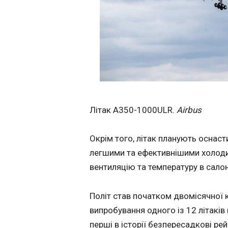
Міняють Черчилл
століття міняє 
14:53:45
Банк Англії вперш
фунтів стерлінгів, пише BBC. До такого кроку вдаються, щоб
боротися з підроб
міняти. Замість іс
представники дик
Літак A350-1000ULR.
Airbus
вирішити, яких сам
бачити на банкнота
Окрім того, літак планують осна
легшими та ефективнішими холоди
вентиляцію та температуру в салон
ЧИТАТЬ
Політ став початком двомісячної 
випробування одного із 12 літаків 
Ліверпуль націл
перші в історії безпересадкові р