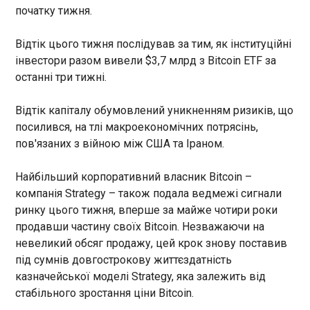
початку тижня.
ЧИТАТЬ
Відтік цього тижня послідував за тим, як інституційні
інвестори разом вивели $3,7 млрд з Bitcoin ETF за
WBC оголосила титульний бій у легкій вазі
останні три тижні.
11:59:43
Колишній чемпіон світу у другій напівлегкій вазі
Відтік капіталу обумовлений уникненням ризиків, що
Ламонт Роуч (25-1-3, 10 КО) у своєму
посилився, на тлі макроекономічних потрясінь,
наступному бою зустрінеться на рингу з
пов'язаних з війною між США та Іраном.
Вільямом Сепедою (33-1, 27 КО). Зазначається,
що поєдинок американського та
мексиканського боксерів стане ключовою
Найбільший корпоративний власник Bitcoin –
подією вечірнього шоу боксу, яке відбудеться 1
ЧИТАТЬ
компанія Strategy – також подала ведмежі сигнали
серпня на арені The Theater at Virgin Hotels у
ринку цього тижня, вперше за майже чотири роки
Лас-Вегасі, повідомляє The Ring .
продавши частину своїх Bitcoin. Незважаючи на
В Одесі затримали експрацівника
невеликий обсяг продажу, цей крок знову поставив
Укрзалізниці, який працював на росіян
під сумнів довгострокову життєздатність
11:56:54
казначейської моделі Strategy, яка залежить від
Правоохоронці затримали в Одесі експрацівника
стабільного зростання ціни Bitcoin.
Укрзалізниці, який охороняв військові ешелони