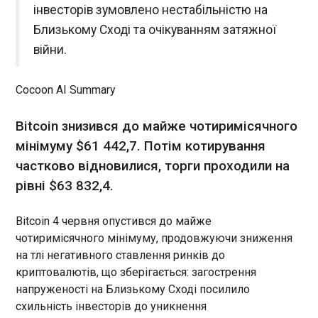
інвесторів зумовлено нестабільністю на
12:25:47
Близькому Сході та очікуванням затяжної
війни.
Cocoon AI Summary
ЧИТАТЬ
Bitcoin знизився до майже чотиримісячного
мінімуму $61 442,7. Потім котирування
частково відновилися, торги проходили на
Викрито групу переправників на Закарпатті
12:24:42
рівні $63 832,4.
Групу киян підозрюють в організації
незаконного переправлення чоловіків
Bitcoin 4 червня опустився до майже
призовного віку через кордон до Румунії. Про це
чотиримісячного мінімуму, продовжуючи зниження
інформує пресслужба ДБР у четвер, 4 червня. За
на тлі негативного ставлення ринків до
даними слідства, двоє цивільних мешканців
криптовалютів, що зберігається: загострення
Києва, чинний працівник поліції та колишній
напруженості на Близькому Сході посилило
військовослужбовець діяли спільно та
ЧИТАТЬ
схильність інвесторів до уникнення
допомагали чоловікам призовного віку