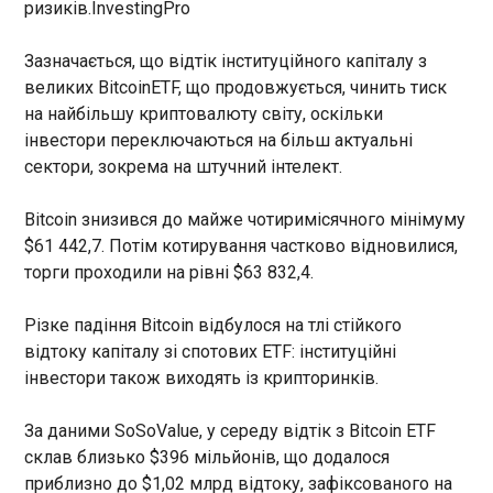
ризиків.InvestingPro
незаконно залишати територію України. Вони
шукали охочих виїхати за кордон, координували
Курс долара на рекордних позиціях в
їхні дії через Telegram та організовували
Зазначається, що відтік інституційного капіталу з
обмінниках
доставлення до прикордонних районів
12:17:22
великих BitcoinETF, що продовжується, чинить тиск
Закарпаття.
на найбільшу криптовалюту світу, оскільки
Курс гривні знизився відносно долара, але
інвестори переключаються на більш актуальні
стабілізувався щодо євро в обмінних пунктах.
Про це свідчать дані моніторингу готівкового
сектори, зокрема на штучний інтелект.
ринку у четвер, 4 червня. Так, середній курс
продажу долара зріс на 5 копійок до 44,25
Bitcoin знизився до майже чотиримісячного мінімуму
гривні. Курс продажу євро залишивя без змін –
ЧИТАТЬ
$61 442,7. Потім котирування частково відновилися,
51,80 гривні.
торги проходили на рівні $63 832,4.
Україна з березня повернула з окупації
Різке падіння Bitcoin відбулося на тлі стійкого
десятьох українців
відтоку капіталу зі спотових ETF: інституційні
12:12:43
інвестори також виходять із крипторинків.
З березня з тимчасово окупованих територій та
Росії вдалося повернутися десятьох молодих
За даними SoSoValue, у середу відтік з Bitcoin ETF
українців віком 18-19 років. Про це повідомив
Уповноважений з прав людини Дмитро Лубінець
склав близько $396 мільйонів, що додалося
у четвер, 4 червня.
приблизно до $1,02 млрд відтоку, зафіксованого на