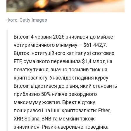
Кандидат на посаду президента Реала Енріке
Рікельме висловив свою думку стосовно наміру
Флорентіно Переса повернути Жозе Моурінью
на посаду головного тренера мадридського
Фото: Getty Images
клубу. За словами суперника нинішнього
керівника "вершкових", він не погоджується з
ЧИТАТЬ
Bitcoin 4 червня 2026 знизився до майже
ідеєю призначення португальського фахівця і
має свого кандидата, про якого розповість у
чотиримісячного мінімуму — $61 442,7.
разі своєї перемоги на виборах.
Із мера Будапешта зняли звинувачення в
Відток інституційного капіталу зі спотових
організації ЛГБТ-прайду
ETF, сума якого перевищила $1,4 млрд на
12:33:20
початку тижня, значно посилив тиск на
Угорські прокурори зняли
криптовалюту. Унаслідок падіння курсу
звинувачення з ліберального
мера Будапешта Гергея
Bitcoin відкотився до рівня, який становить
Карачоня за його роль в
приблизно 50% нижче рекордного
організації мітингу за права
максимуму жовтня. Ефект відтоку
ЛГБТК+ у 2025 році. Як пише
ЧИТАТЬ
Reuters , про це йдеться у
поширився і на інші криптовалюти: Ether,
заяві угорської прокуратури.
XRP, Solana, BNB та мемкіни також
Міністр оборони Ізраїлю заявив про
знизилися. Ризик-аверсивне поведінка
продовження військових дій у Лівані