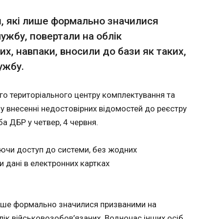
ереправників на Закарпатті
Курс д
, які лише формально значилися
рекорд
ужбу, повертали на облік
обмінн
юють в організації незаконного
их, навпаки, вносили до бази як таких,
12:17:2
ловіків призовного віку через кордон до
ужбу.
Курс гр
а, двоє цивільних мешканців Києва, чинний
відносн
 та колишній військовослужбовець діяли
стабілі
го територіального центру комплектування та
гали чоловікам призовного віку незаконно
обмінни
ю України. Вони шукали охочих виїхати за
свідчат
у внесенні недостовірних відомостей до реєстру
ли їхні дії через Telegram та
готівко
а ДБР у четвер, 4 червня.
оставлення до прикордонних районів
четвер, 
середні
долара 
аючи доступ до системи, без жодних
44,25 г
 дані в електронних картках
євро за
ЧИТАТ
51,80 гр
лише формально значилися призваними на
В Одесі затримали експрацівника Укр
лік військовозобов’язаних. Водночас інших осіб,