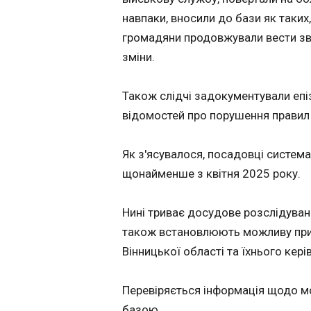
титульний бій у
навпаки, вносили до бази як таких
вазі
громадяни продовжували вести зви
11:59:43
зміни.
Колишній чемпіон 
другій напівлегкій
Ламонт Роуч (25-1
Також слідчі задокументували епі
КО) у своєму нас
відомостей про порушення правил 
бою зустрінеться 
з Вільямом Сепед
27 КО). Зазначаєть
Як з'ясувалося, посадовці систем
поєдинок америк
щонайменше з квітня 2025 року.
та мексиканськог
боксерів стане к
подією вечірньог
Нині триває досудове розслідуванн
ЧИТАТЬ
боксу, яке відбуд
також встановлюють можливу прич
серпня на арені Th
at Virgin Hotels у Л
Вінницької області та їхнього кері
повідомляє The
NASA завершил
MAVEN після по
Перевіряється інформація щодо мо
років роботи на
базою.