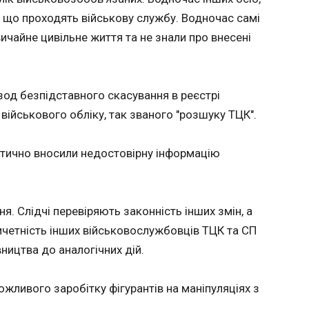
 легкій
працював на росіян
, що проходять військову службу. Водночас самі
11:56:54
чайне цивільне життя та не знали про внесені
Правоохоронці затримали в Одесі експрац
Укрзалізниці, який охороняв військові еше
світу у
окупації Херсона. Про це повідомили СБУ і Офіс генпрокурора
 вазі
в четвер, 4 червня. Вказано, що мова йде
-3, 10
зод безпідставного скасування в реєстрі
працівника загону воєнізованої охорони ре
тупному
військового обліку, так званого "розшуку ТЦК".
Укрзалізниці. Він охороняв військові ешел
на рингу
транспортували озброєння, боєприпаси та 
ою (33-1,
російських військ на передовій.
ся, що
атично вносили недостовірну інформацію
анського
о
лючовою
о шоу
я. Слідчі перевіряють законність інших змін, а
ЧИТАТЬ
еться 1
етність інших військовослужбовців ТЦК та СП
e Theater
ас-Вегасі,
вництва до аналогічних дій.
 Ring .
о місію
Польща закриває небо
Зеленс
над 11
вздовж кордонів з
скільки
жливого заробітку фігурантів на маніпуляціях з
 орбіті
Білоруссю та Україною
вбили 