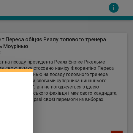
т Переса обіцяє Реалу топового тренера
ь Моурінью
3
т на посаду президента Реала Енріке Рікельме
в свою думку стосовно наміру Флорентіно Переса
ти Жозе Моурінью на посаду головного тренера
сть за вміст інших сайтів. Всі авторскі права
ького клубу. За словами суперника нинішнього
ка "вершкових", він не погоджується з ідеєю
ення португальського фахівця і має свого кандидата,
го розповість у разі своєї перемоги на виборах.