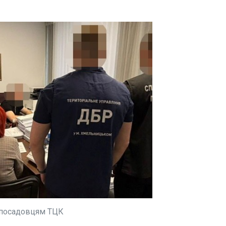
ЧИТАТ
шта
Мініст
ення в
військо
Т-
12:25:4
ЧИТАТЬ
ЧИТАТ
у посадовцям ТЦК