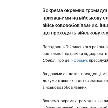
Викрито групу п
Зокрема окремих громадян
12:24:42
призваними на військову сл
Групу киян підозр
військовозобов’язаних. Інш
переправлення чо
Румунії. Про це інформує пресслужба ДБР у четвер, 4 червня.
що проходять військову сл
За даними слідств
працівник поліції
Посадовців Гайсинського районно
спільно та допома
залишати територі
соціальної підтримки підозрюють 
кордон, координува
Оберіг
. Про це
інформує
пресслужб
організовували д
Закарпаття.
За даними слідства, посадовці, м
документальних підстав змінювали
військовозобов’язаних.
ЧИТАТЬ
Зокрема, окремих громадян, які 
WBC оголосила
військову службу, повертали на об