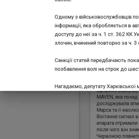
Марса
11:54:54
Одному з військовослужбовців пов
інформації, яка обробляється в а
доступу до неї за ч. 1 ст. 362 КК 
злочин, вчинений повторно за ч. 3 
Санкції статей передбачають пока
Національне управ
позбавлення волі на строк до шест
аеронавтики та
дослідження косм
простору США (NA
Нагадаємо, депутату Харківської 
офіційно завершу
ав військовозобов’язаному чоловік
MAVEN, яка понад 
досліджувала ат
рито вісім ухилянтських схем: с
Марса та її еволю
Востаннє сигнал в
Новини від
Корреспондент.net
в 
апарата отримали 
після чого він зни
канали
https://t.me/korrespondent
Червоною планет