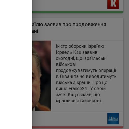
Ь
р оборони Ізраїлю заявив про продовження
вих дій у Лівані
7
іністр оборони Ізраїлю
Ісраель Кац заявив
сьогодні, що ізраїльські
військові
продовжуватимуть операції
в Лівані та не виводитимуть
війська з країни. Про це
пише France24 . У своїй
заяві Кац сказав, що
ізраїльські військові
залишаться на окупованих
ними територіях південного
Ь
Лівану як частина того, що
уряд Ізраїлю називає