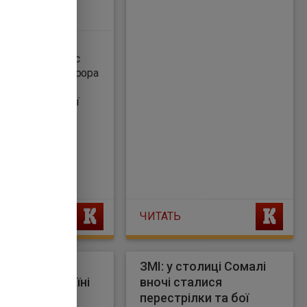
івника
лони РФ під час
 про колишнього
гіональної філії
они РФ, які
амуніцію для
ЧИТАТЬ
ький сказав,
ЗМІ: у столиці Сомалі
 дітей в Україні
вночі сталися
росіяни
перестрілки та бої