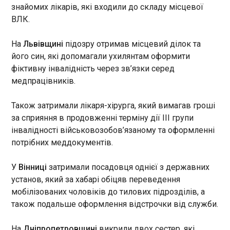
віз громадянам Росії. Про це інформує RMF FM .
знайомих лікарів, які входили до складу місцевої
ЧИТАТЬ
ВЛК.
На
Львівщині
підозру отримав місцевий ділок та
Технологічний сектор США оголосив про
його син, які допомагали ухилянтам оформити
найбільше скорочення робочих місць майже
фіктивну інвалідність через зв’язки серед
за два роки
медпрацівників.
13:18:38
Американські технологічні
Також затримали лікаря-хірурга, який вимагав гроші
компанії у травні оголосили
за сприяння в продовженні терміну дії ІІІ групи
про найбільшу кількість
інвалідності військовозобов’язаному та оформленні
скорочень персоналу майже
за два роки, одночасно
потрібних меддокументів.
ЧИТАТЬ
нарощуючи витрати на
розвиток штучного інтелекту.
У
Вінниці
затримали посадовця однієї з державних
Про це пише Bloomberg.
Суд закрив справу про держзраду проти
установ, який за хабарі обіцяв переведення
детектива НАБУ Гусарова
мобілізованих чоловіків до тилових підрозділів, а
13:03:30
також подальше оформлення відстрочки від служби.
Шевченківський районний суд Києва звільнив
детектива НАБУ Віктора Гусарова від
На
Дніпропетровщині
викрили двох сестер, які