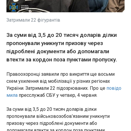
Українські військові уразили у тимчасово
окупованому (ТОТ) Криму російський
прикордонний сторожовий корабель типу
Світляк. Про це повідомив командувач Сили
Затримали 22 фігурантів
безпілотних систем ЗСУ Роберт "Мадяр" Бровді
повідомив у Фейсбук в четвер, 4 червня.
ЧИТАТЬ
За суми від 3,5 до 20 тисяч доларів ділки
пропонували уникнути призову через
підроблені документи або допомагали
З початку повномасштабного вторгнення
росіяни вбили 707 українських дітей
втекти за кордон поза пунктами пропуску.
13:45:09
4 червня відзначають Міжнародний день
Правоохоронці заявили про викриття ще восьми
безневинних дітей – жертв агресії. З початку
схем ухилення від мобілізації у різних регіонах
повномасштабного вторгнення росіяни вбили
України. Затримали 22 підозрюваних. Про це
повідо
707 українських дітей, повідомив президент
мила
пресслужаб СБУ у четвер, 4 червня.
Володимир Зеленський. Найменшій загиблій
було два дні – вона народилась і загинула в
ЧИТАТЬ
За суми від 3,5 до 20 тисяч доларів ділки
пологовому будинку. Також відомо про 2548
поранених дітей. Ще 2318 дітей вважаються
пропонували військовозобов’язаним уникнути
зниклими безвісти.
призову через підроблені документи або
Кім Чен Ин заявив про подвоєння виробничих
потужностей КНДР у ядерній сфері
допомагали втекти за кордон поза пунктами