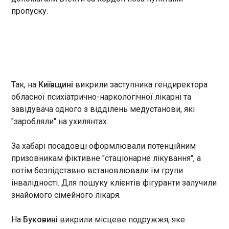
13:41:21
пропуску.
Лідер Північної Кореї Кім Чен Ин 3 червня
відвідав новий ядерний об’єкт та заявив, що за
останні п'ять років країна більш ніж удвічі
збільшила виробництво матеріалів, придатних
для створення ядерної зброї. Про це повідомляє
Bloomberg із посиланням на Центральне
Так, на
Київщині
викрили заступника гендиректора
телеграфне агентство Кореї (KCNA).
ЧИТАТЬ
обласної психіатрично-наркологічної лікарні та
завідувача одного з відділень медустанови, які
"заробляли" на ухилянтах.
В окупованому Криму заборонили знімати
бензовози
13:33:58
За хабарі посадовці оформлювали потенційним
призовникам фіктивне "стаціонарне лікування", а
Так звана "влада" тимчасово окупованого Криму
пригрозила кримінальною відповідальністю
потім безпідставно встановлювали їм групи
жителям, котрі знімають та публікують відео
інвалідності. Для пошуку клієнтів фігуранти залучили
бензовозів на тлі дефіциту пального на
знайомого сімейного лікаря.
півострові. Помічниця призначеного Росією
"глави" Криму Сергія Аксьонова Ольга Курлаєва
ЧИТАТЬ
На
Буковині
викрили місцеве подружжя, яке
заявила, що такі дії можуть бути кваліфіковані