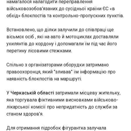
намагалося налагодити переправлення
як сприяння диверсійній діяльності. За її
військовозобов’язаних до сусідньої країни ЄС «в
словами, відповідна стаття Кримінального
Україна формує четвертий ешелон ППО
кодексу РФ передбачає покарання від 10 до 20
обхід» блокпостів та контрольно-пропускних пунктів.
13:18:48
років позбавлення волі.
Українські військовіформують четвертий
Встановлено, що ділки залучили до співпраці ще
ешелон ППО, який прикриватиме ще дві області
вісьмох осіб , які на авто й мотоциклах доставляли
України.Про це повідомив головнокомандувач
ЗСУ генерал Олександр Сирський у Телеграм у
ухилянтів до кордону і допомагали їм під час його
четвер, 4 червня. За його словами, наслідки
перетину лісовими стежками.
щоденних повітряних ударів РФ по території
України були б значно важчими, якби не
ЧИТАТЬ
Спільно з організаторами оборудки затримано
системна робота щодо розбудови "малої ППО"
правоохоронця, який "зливав" їм інформацію про
та зміцнення її спроможностей.
наявність блокпостів на маршруті.
Низка країн вимагає заблокувати шенген
росіянам - ЗМІ
У
Черкаській області
затримали місцеву жительку,
13:18:47
яка торгувала фіктивними висновками військово-
Польща, Швеція, Чехія, Данія, Естонія, Фінляндія,
лікарської комісії про непридатність до служби за
Латвія, Литва, Нідерланди, а також Норвегія та
станом здоров’я.
Ісландія закликали Європейську комісію
запровадити механізм, який дозволить
обмежувати або блокувати видачу шенгенських
Для отримання підробок фігурантка залучала