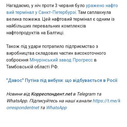
Нагадаємо, у ніч проти 3 червня було
уражено нафто
Нічна атака на Дніпро: зросла кількість
вий термінал у Санкт-Петербурзі
. Там саплахнула
потерпілих
велика пожежа. Цей нафтовий термінал є одним із
22:48:39
найбільших перевальних комплексів
Нічна атака російських агресорів на Дніпро
нафтопродуктів на Балтиці.
стала причиною поранень кількох місцевих
жителів. Зокрема, нині відомо вже про трьох
Також під удари потрапило підприємство з
постраждалих. Про це розповів голова
виробництва складових частин високоточного
Дніпропетровської ОВА Олександр Ганжа в
озброєння
Мічурінський завод Прогресс
в
Telegram.
ЧИТАТЬ
Тамбовській області РФ.
Стармер планує зробити заяву про відставку
"Давос" Путіна під вибухи: що відбувається в Росії
- ЗМІ
07:57:07
Новини від
Корреспондент.net
в Telegram та
Прем'єр-міністр Британії Кір Стармер заявляв
WhatsApp. Підписуйтесь на наші канали
https://t.me/k
своїм близьким друзям про намір скласти
orrespondentnet
та
WhatsApp
повноваження. Про це заявив британський
таблоїд Daily Mail, послаючись на слова одного
з членів уряду. "Кір розуміє політичну реальність.