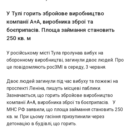
22:48:43
У Тулі горить збройове виробництво
У ніч проти середи, 3 червня, у Тамбовській
області РФ знову зафіксовано атаку
компанії А+А, виробника зброї та
безпілотників на важливий промисловий об'єкт.
боєприпасів. Площа займання становить
Ціллю став завод "Прогресс" у Мічурінську, що
250 кв. м
спеціалізується на виробництві обладнання для
систем управління авіаційною та ракетною
технікою. Згідно з інформацією , оприлюдненою
ЧИТАТЬ
У російському місті Тула пролунав вибух на
OSINT-ресурсом Supernova+, вибухи пролунали
оборонному виробництві, загинули двоє людей. Про
після опівночі, а місцеві жителі підтвердили
це повідомляють росЗМІ в середу, 3 червня.
появу безпілотників та початок пожежі на
У Білорусі заявили про загрозу глобальної
підприємстві. Відомості про масштаби
війни
Двоє людей загинули під час вибуху та пожежі на
пошкоджень і можливих постраждалих наразі
22:48:41
уточнюються.
проспекті Леніна, пишуть місцеві паблики.
Міністр оборони Білорусі Віктор Хренін заявив,
Зазначається, що горить збройове виробництво
що ризик військового конфлікту Росії та Білорусі
компанії А+А, виробника зброї та боєприпасів. У
з країнами Заходу залишається "вкрай високим".
МНС РФ заявили, що площа займання становить 250
Про це він сказав на засіданні Ради міністрів
оборони ОДКБ у Москві.
кв. м. При цьому гасіння призупинили через
детонацію в будівлі, що горить.
ЧИТАТЬ