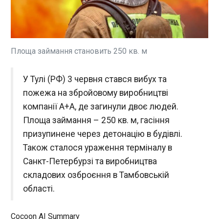
Греція висловила офіційний дипломатичний
протест Україні через морський дрон, знайдений
на узбережжі острова Лефкада. Про це в
середу, 3 червня, повідомило Kathimerini з
посиланням на речницю грецького МЗС Лану
Площа займання становить 250 кв. м
Зохіу.
ЧИТАТЬ
У Тулі (РФ) 3 червня стався вибух та
У Греції пропонують безкоштовне житло за
пожежа на збройовому виробництві
догляд за кішками на острові
компанії А+А, де загинули двоє людей.
22:48:41
Площа займання – 250 кв. м, гасіння
На грецькому острові Сірос пропонують
безкоштовне житло за догляд за кішками. Про
призупинене через детонацію в будівлі.
це повідомив Bild у неділю, 31 травня. Вказано,
Також сталося ураження терміналу в
що зоозахисна організація Syroscats шукає
Санкт-Петербурзі та виробництва
волонтерів на 2027 рік: їм пропонують
безкоштовне проживання, сніданок та оплату
складових озброєння в Тамбовській
ЧИТАТЬ
комунальних витрат на острові Сірос в
області.
Егейському морі. Натомість потрібно близько
п'яти годин на день і п'ять днів на тиждень
У Тамбовській області РФ дрони дістали
доглядати за місцевими кішками.
Cocoon AI Summary
"Прогресс"