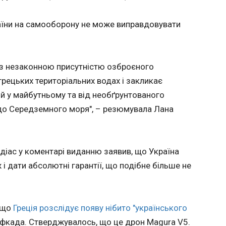
графік",
 РФ
07:14:21
матеріал
Україна повернула 528 тіл загиблих воїнів 
аїни на самооборону не може виправдовувати
повернули тіла 528 загиблих , які, за твер
їни за
сторони, можуть належати українським
и та
військовослужбовцям. Як повідомив Коор
сійських
питань поводження з військовополонени
 з незаконною присутністю озброєного
слідчими правоохоронних органів, спільно
грецьких територіальних водах і закликає
експертних установ, будуть здійснені всі не
трати
ій у майбутньому та від необґрунтованого
спрямовані на ідентифікацію репатрійован
2.22 по
о склали:
 до Середземного моря", – резюмувала Лана
, ЗСУ
е на
озділи
и
ндіас у коментарі виданню заявив, що Україна
ЧИТАТЬ
ників з
 і дати абсолютні гарантії, що подібне більше не
них
пунктів.
вого
Підсумки 16.05: Удари у
Крим т
ера
відповідь і повернення
масов
, що
Греція розслідує появу нібито "українського
тіл
дрони:
фкада. Стверджувалось, що це дрон Magura V5.