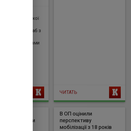
 - йдеться в
і.
В Україну
дженням російської
динаційний штаб з
ми (КШППВ),
 з представниками
обхідні заходи,
их загиблих.\
ЧИТАТЬ
а Москву
В ОП оцінили
ано атакували
перспективу
 що відомо
мобілізації з 18 років