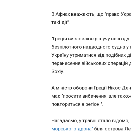
останніх втрат
07:32:13
В Афнах вважають, що "право Укр
Сили оборони Укра
такі дії".
минулу добу вбил
поранили 1170 ро
окупантів. Про це
"Греція висловлює рішучу незгоду
повідомив Генштаб ЗСУ.
безпілотного надводного судна у 
Загальні бойові в
Україну утриматися від подібних д
противника з 24.0
17.05.26 орієнтовн
перенесення військових операцій
Як ми вже писали
Зохіу.
звільнили Одрадн
Харківщині . Підр
129 ОВМБр вибил
А міністр оборони Греції Нікос Де
ЧИТАТЬ
російських загарб
має "просити вибачення, але також
лісосмуг, укріпле
повториться в регіоні".
позицій і опорних 
Челсі обрав но
головного трен
Нагадаємо, у травні стало відомо
07:14:21
морського дрона"
біля острова Ле