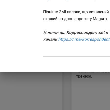
Екс-наставник Бай
Реала Хабі Алонсо
Пізніше ЗМІ писали, що виявлений
стати новим голо
схожий на дрони проєкту Magura.
тренером Челсі. З
інформацією інса
Фабріціо Романо ,
Новини від
Корреспондент.net
в 
річний іспанський
канали
https://t.me/korrespondent
погодився очолит
лондонську коман
Незабаром угода 
остаточно оформле
"сині" найближчи
офіційно оголосят
призначення ново
Источник:
Кореспондент
тренера.