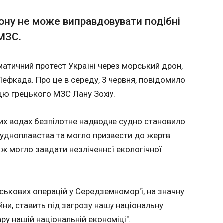
INT-
Дніпро: зросла кількість потерпілих
Старм
ону не може виправдовувати подібні
a+,
зробит
 МЗС.
після
відста
ських агресорів на Дніпро стала причиною
і жителі
07:57:0
місцевих жителів. Зокрема, нині відомо
у
матичний протест Україні через морський дрон,
их. Про це розповів голова
початок
Прем'єр
ї ОВА Олександр Ганжа в Telegram.
мстві.
Кір Ста
ефкада. Про це в середу, 3 червня, повідомило
сштаби
близьк
цю грецького МЗС Лану Зохіу.
жливих
намір с
азі
повнов
заявив 
них водах безпілотне надводне судно становило
таблоїд 
судноплавства та могло призвести до жертв
послаюч
ж могло завдати незліченної екологічної
одного з
розуміє
реальніс
ЧИТАТ
нинішні
йськових операцій у Середземномор'ї, на значну
Він про
гідно і
йни, ставить під загрозу нашу національну
потрібн
 дані
Підсумки 16.05: Удари у відповідь і п
ру нашій національній економіці".