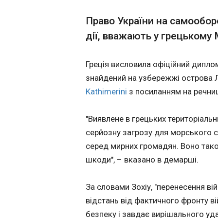
інформацією ,
оприлюдненою OS
Нічна атака на 
Право України на самообор
ресурсом Supernov
22:48:39
дії, вважають у грецькому
вибухи пролунали 
Нічна атака росій
опівночі, а місцев
поранень кількох 
підтвердили появ
Греція висловила офіційний дипло
вже про трьох постраждал
безпілотників та 
Дніпропетровсько
пожежі на підприє
знайдений на узбережжі острова Л
Відомості про ма
Kathimerini
з посиланням на речни
пошкоджень і мо
постраждалих нар
уточнюються.
"Виявлене в грецьких територіаль
серйозну загрозу для морського 
серед мирних громадян. Воно тако
шкоди", – вказано в демарші.
ЧИТАТЬ
За словами Зохіу, "перенесення ві
відстань від фактичного фронту ві
Генштаб оновив
безпеку і завдає вирішального уда