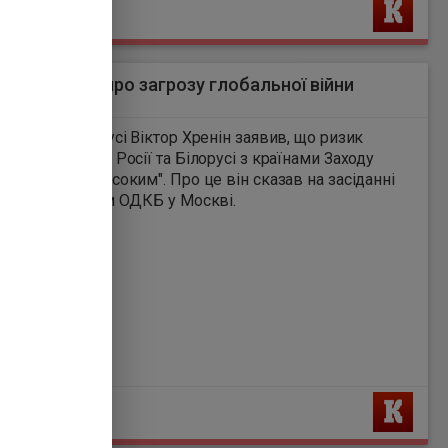
Ь
русі заявили про загрозу глобальної війни
1
 оборони Білорусі Віктор Хренін заявив, що ризик
вого конфлікту Росії та Білорусі з країнами Заходу
ться "вкрай високим". Про це він сказав на засіданні
ністрів оборони ОДКБ у Москві.
Ь