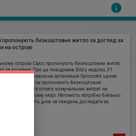
ії пропонують безкоштовне житло за догляд за
и на острові
1
ькому острові Сірос пропонують безкоштовне житло
за кішками. Про це повідомив Bild у неділю, 31
 Вказано, що зоозахисна організація Syroscats шукає
сть за вміст інших сайтів. Всі авторскі права
рів на 2027 рік: їм пропонують безкоштовне
ння, сніданок та оплату комунальних витрат на
 Сірос в Егейському морі. Натомість потрібно близько
один на день і п'ять днів на тиждень доглядати за
ими кішками.