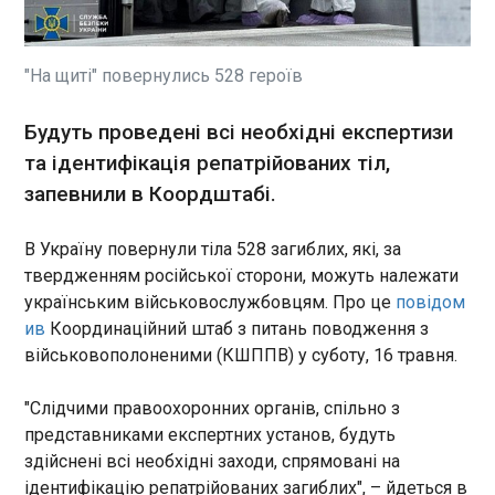
Глава МЗС Фінляндії Еліна Валтонен наголошує,
що на тлі критичної риторики США на адресу
Європи європейцям варто зосередитись на
"На щиті" повернулись 528 героїв
інвестиціях у власну оборону. Про це вона
розповіла в інтерв’ю Spiegel , повідомляє
ЧИТАТЬ
Будуть проведені всі необхідні експертизи
"Європейська правда".
та ідентифікація репатрійованих тіл,
запевнили в Коордштабі.
FT: НАТО тиснутиме на європейських
виробників зброї, щоб вони збільшили
інвестиції та виробництво
В Україну повернули тіла 528 загиблих, які, за
11:16:52
твердженням російської сторони, можуть належати
Генеральний секретар НАТО
українським військовослужбовцям. Про це
повідом
Марк Рютте наступного
ив
Координаційний штаб з питань поводження з
тижня закликатиме
військовополоненими (КШППВ) у суботу, 16 травня.
європейські оборонні
компанії збільшити інвестиції
ЧИТАТЬ
"Слідчими правоохоронних органів, спільно з
та наростити виробництво.
представниками експертних установ, будуть
Так Альянс прагне посилити
військові можливості Європи
здійснені всі необхідні заходи, спрямовані на
У Харкові троє постраждалих через "приліт"
та задовольнити вимоги
ідентифікацію репатрійованих загиблих", – йдеться в
Молнії