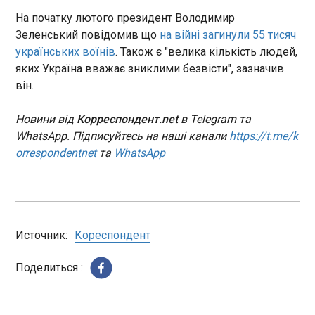
паспорта громадянина України для виїзду за
На початку лютого президент Володимир
кордон.
Bloomberg: ОАЕ таємно завантажують газ на
Зеленський повідомив що
на війні загинули 55 тисяч
танкери, щоб перевозити його через
українських воїнів
. Також є "велика кількість людей,
Ормузьку протоку
яких Україна вважає зниклими безвісти", зазначив
11:07:30
він.
Національна нафтова
компанія Абу-Дабі ADNOC
Новини від
Корреспондент.net
в Telegram та
завантажує зріджений
природний газ (LNG) на
WhatsApp. Підписуйтесь на наші канали
https://t.me/k
танкери з вимкненими
ЧИТАТЬ
orrespondentnet
та
WhatsApp
системами відстеження для
його перевезення через
Ормузьку протоку. Про це
Трамп заявив про знищення другого
повідомляє Bloomberg з
командира ІДІЛ Абу-Білала аль-Мінукі
посиланням на дані
10:55:40
Источник:
Кореспондент
відстеження суден.
Поделиться :