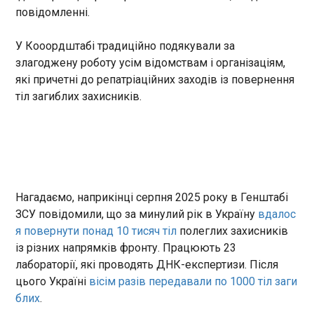
президента США Дональда
11:12:00
повідомленні.
Трампа.
Російські загарбники завдали удару по Харкову
У Кооордштабі традиційно подякували за
з використанням дрона Молнія. Наразі відомо
про трьох постраждалих. Про це поінформував
злагоджену роботу усім відомствам і організаціям,
міський голова Ігор Терехов в Телеграм у суботу.
які причетні до репатріаційних заходів із повернення
"Влучання ворожої Молнії у гаражний
тіл загиблих захисників.
кооператив в Київському районі міста… Вже
троє постраждалих", – написав він.
ЧИТАТЬ
Шукати зниклих безвісти в Україні будуть за
допомогою ID-документів
11:09:30
Нагадаємо, наприкінці серпня 2025 року в Генштабі
ЗСУ повідомили, що за минулий рік в Україну
вдалос
Шукати зниклих безвісти в України відтепер
я повернути понад 10 тисяч тіл
полеглих захисників
будуть за допомогою ID-документів,
повідомляє Національна поліція. Відтепер слідчі
із різних напрямків фронту. Працюють 23
поліції зможуть отримувати графічні
лабораторії, які проводять ДНК-експертизи. Після
зображення відбитків пальців рук з електронних
цього Україні
вісім разів передавали по 1000 тіл заги
носіїв, що вбудовані у документи українців – ID-
ЧИТАТЬ
блих
.
картки громадянина України та біометричного