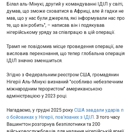
дронами-імітаторами типу Пародія із напрямків
Білал аль-Мінукі, другий у командуванні ІДІЛ у світі,
російських населених пунктів Орел, Курськ,
Чи врятує Челсі сезон: анонс фіналу Кубка
думав, що зможе сховатися в Африці, але й гадки не
Брянськ, Міллєрово, Шаталово, Приморсько-
Англії
мав, що у нас були джерела, які інформували нас про
Ахтарськ, а також Чауда і Гвардійське в
09:43:36
те, що він робить", – написав він і подякував
тимчасово окупованому Криму.
Найстаріший футбольний
нігерійському уряду за співпрацю в цій операції.
турнір планети вже зовсім
скоро отримає нового
Трамп не повідомив місце проведення операції, але
володаря трофея. У фіналі
висловив переконання, що тепер глобальна операція
Кубка Англії на легендарному
ІДІЛ значно зменшиться.
Вемблі зустрінуться два
ЧИТАТЬ
англійські гранди — Челсі та
Згідно з Федеральним реєстром США, громадянин
Манчестер Сіті. Щоправда,
нинішній сезон навряд чи
Нігерії Аль-Мінукі визнаний "особливо небезпечним
"Жодної доброї волі з боку Росії": Естонія
можна назвати ідеальним
міжнародним терористом" американською
продовжує закриття кордону вночі
для жодного з фіналістів.
09:34:16
адміністрацією у 2023 році.
Якщо "містяни" ще
Естонські пункти пропуску на кордоні з Росією
залишаються серед
залишатимуться закритими вночі протягом
Нагадаємо, у грудні 2025 року
США завдали ударів п
найсильніших команд країни,
наступних трьох місяців. Про це повідомило МВС
о бойовиках у Нігерії, пов'язаних з ІДІЛ
. З того часу
то лондонці вже тривалий час
Естонії, пише "Європейська правда".
Вашингтон розгорнув безпілотники та 200
переживають серйозну кризу
Міністерство оголосило, що нічне закриття
і саме Кубок Англії може
військовослужбовців для надання нігерійській армії