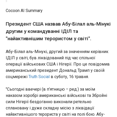
ЄС
10:03:16
Cocoon AI Summary
Президент США назвав Абу-Білал аль-Мінукі
другим у командуванні ІДІЛ та
"найактивнішим терористом у світі".
ЧИТАТЬ
Абу-Білал аль-Мінукі, другий за значенням керівник
ІДІЛ у світі, був ліквідований під час спільної
"Шахеди" з восьми напрямків: як спрацювала
операції військових США і Нігерії. Про це повідомив
ППО
американський президент Дональд Трамп у своїй
09:43:43
соцмережі
Truth Social
в суботу, 16 травня.
У ніч на суботу російські агресори запустили по
Україні 294 ударні дрони різних типів.
"Сьогодні ввечері (в п’ятницю – ред.) за моїм
Підрозділи ППО перехопили переважну
наказом хоробрі американські військові та Збройні
більшість з них, повідомили Повітряні сили ЗСУ
сили Нігерії бездоганно виконали ретельно
вранці 16 травня. Вказано, що з 18:00 п’ятниці
сплановану і дуже складну місію з ліквідації
ворог атакував атакував БпЛА типу Shahed (в
ЧИТАТЬ
тому числі реактивними), Гербера, Італмас та
найактивнішого терориста у світі на полі бою. Абу-