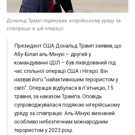
з Каспером Юлмандом і вже займається
пошуком нового головного тренера.
Керівництво команди не задовольнила робота
54-річного датчанина, тому вони не планують
Дональд Трамп подякував нігерійському уряду за
активувати опцію продовження контракту на
співпрацю в цій операції
наступний сезон.
ЧИТАТЬ
Президент США Дональд Трамп заявив, що
Депутат Reform UK віддав мандат за
Абу-Білал аль-Мінукі – другий у
тиждень після обрання через зйомки у
командуванні ІДІЛ – був ліквідований під
фільмах для дорослих
час спільної операції США і Нігерії. Він
10:05:08
назвав його "найактивнішим терористом у
У Британії новообраний депутат місцевої ради
від популістської партії Reform UK Стівен
світі". Операція відбулася в п'ятницю, 15
Маусделл подав у відставку всього за тиждень
травня, за наказом Трампа. Оповідь
після перемоги на виборах через скандал щодо
супроводжувалася подякою нігерійському
його участі у фільмах для дорослих.
ЧИТАТЬ
уряду за співпрацю. Аль-Мінукі визнаний
особливо небезпечним міжнародним
Андрій Пишний та Катаріна Матернова
терористом у 2023 році.
обговорили фінансову інтеграцію України в