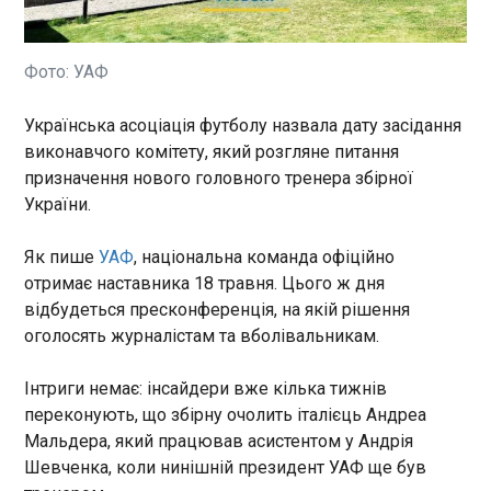
Міністерство юстиції США працює над
оголошенням про кримінальне переслідування
колишнього кубинського лідера, брата
революціонера Фіделя Кастро Рауля. Про це у
Фото: УАФ
п’ятницю, 15 травня, повідомило CNN . За
даними видання, США скористаються
ЧИТАТЬ
Українська асоціація футболу назвала дату засідання
інцидентом у 1996 році, коли Куба збила два
виконавчого комітету, який розгляне питання
літаки, як належали кубинсько-американській
призначення нового головного тренера збірної
компанії, що діяла за межами Острова Свободи.
Розвідка прогнозує падіння доходів
України.
Тоді загинули четверо людей, троє з яких були
російських фермерів
американцями.
03:55:57
Як пише
УАФ
, національна команда офіційно
В уряді Росії спрогнозували високий урожай
отримає наставника 18 травня. Цього ж дня
зернових, проте для російських фермерів це
відбудеться пресконференція, на якій рішення
загрожує падінням рентабельності через
оголосять журналістам та вболівальникам.
зниження світових цін та перенасичення ринку.
Про це повідомила Служба зовнішньої розвідки
України.
Інтриги немає: інсайдери вже кілька тижнів
ЧИТАТЬ
переконують, що збірну очолить італієць Андреа
Мальдера, який працював асистентом у Андрія
США можуть провести операцію проти Рауля
Шевченка, коли нинішній президент УАФ ще був
Кастро, подібну до захоплення Мадуро