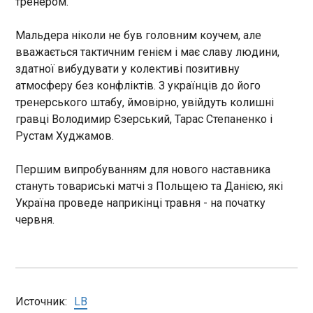
тренером.
03:44:33
Мальдера ніколи не був головним коучем, але
вважається тактичним генієм і має славу людини,
здатної вибудувати у колективі позитивну
атмосферу без конфліктів. З українців до його
тренерського штабу, ймовірно, увійдуть колишні
гравці Володимир Єзерський, Тарас Степаненко і
ЧИТАТЬ
Рустам Худжамов.
Директор Євробачення заявив про можливе
Першим випробуванням для нового наставника
повернення РФ
стануть товариські матчі з Польщею та Данією, які
03:03:15
Україна проведе наприкінці травня - на початку
Виконавчий директор пісенного конкурсу
червня.
Євробачення Мартін Грін заявив, що теоретично
Росія може повернутися до участі у пісенному
конкурсі ще до того, як буде завершена
російсько-українська війна. Така заява
викликала різку критику у парламенті Британії,
ЧИТАТЬ
Источник:
LB
повідомляє LBC .