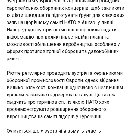
зустрінеться у Брюсселі з керівниками провідних
Ормузьку протоку
європейських оборонних концернів, щоб закликати
11:07:30
їх діяти швидше та підготувати ґрунт для ключових
заяв на щорічному саміті НАТО в Анкарі у липні.
Напередодні зустрічі компанії попросили надати
інформацію про великі інвестиційні плани та
можливості збільшення виробництва, особливо у
сферах протиповітряної оборони та далекобійних
ЧИТАТЬ
ракет.
Трамп заявив про знищення другого
Рютте регулярно проводить зустрічі з керівниками
командира ІДІЛ Абу-Білала аль-Мінукі
оборонної промисловості Європи, однак зібрання
10:55:40
великої кількості компаній одночасно є незвичним
Президент США Дональд
кроком, зазначають джерела в галузі. Це також
Трамп заявив, що другий за
свідчить про терміновість, із якою НАТО хоче
ланкою командувач ІДІЛ у
продемонструвати розширення оборонного
світі Абу-Білал аль-Мінукі був
виробництва на саміті лідерів у Туреччині.
убитий в результаті операції,
проведеної американськими
ЧИТАТЬ
Очікується, що
у зустрічі візьмуть участь
та нігерійськими силами.