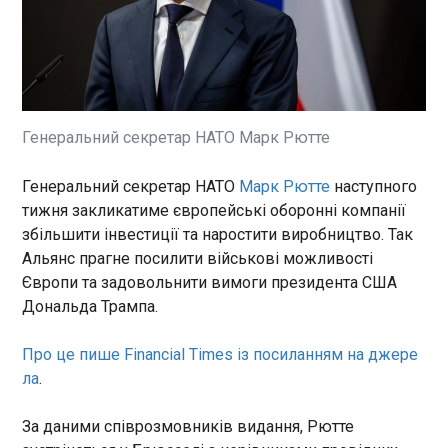
Російські загарбники завдали удару по Харкову
з використанням дрона Молнія. Наразі відомо
про трьох постраждалих. Про це поінформував
міський голова Ігор Терехов в Телеграм у суботу.
"Влучання ворожої Молнії у гаражний
кооператив в Київському районі міста… Вже
ЧИТАТЬ
троє постраждалих", – написав він.
Генеральний секретар НАТО Марк Рютте
Шукати зниклих безвісти в Україні будуть за
Генеральний секретар НАТО
Марк Рютте
наступного
допомогою ID-документів
тижня закликатиме європейські оборонні компанії
11:09:30
збільшити інвестиції та наростити виробництво. Так
Шукати зниклих безвісти в України відтепер
Альянс прагне посилити військові можливості
будуть за допомогою ID-документів,
Європи та задовольнити вимоги президента США
повідомляє Національна поліція. Відтепер слідчі
Дональда Трампа.
поліції зможуть отримувати графічні
зображення відбитків пальців рук з електронних
носіїв, що вбудовані у документи українців – ID-
Про це пише Financial Times із посиланням на джере
ЧИТАТЬ
картки громадянина України та біометричного
ла
.
паспорта громадянина України для виїзду за
кордон.
Bloomberg: ОАЕ таємно завантажують газ на
За даними співрозмовників видання, Рютте
танкери, щоб перевозити його через