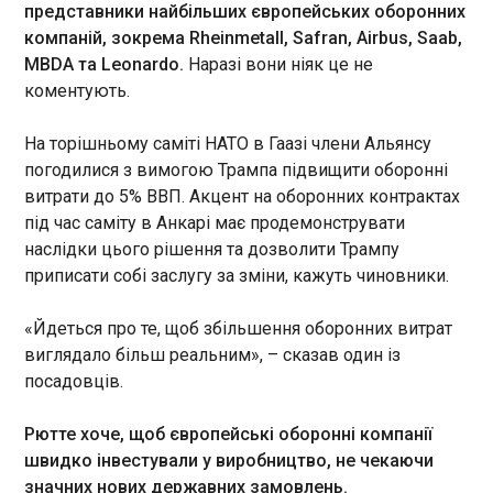
Американського президента
представники найбільших європейських оборонних
цитує Reuters.
компаній, зокрема Rheinmetall, Safran, Airbus, Saab,
Кремль назвав дату візиту Путіна в Китай
10:50:54
MBDA та Leonardo.
Наразі вони ніяк це не
коментують.
Російський диктатор Володимир Путін 19-20
травня відвідає з офіційним візитом Китай. Про
це повідомила пресслужба Кремля в суботу, 16
На торішньому саміті НАТО в Гаазі члени Альянсу
травня. "Поїздка російського лідера приурочена
погодилися з вимогою Трампа підвищити оборонні
до 25-річчя підписання основного для
витрати до 5% ВВП. Акцент на оборонних контрактах
міждержавних зв'язків Договору про
під час саміту в Анкарі має продемонструвати
добросусідство, дружбу та співпрацю", –
ЧИТАТЬ
наслідки цього рішення та дозволити Трампу
йдеться у повідомленні.
приписати собі заслугу за зміни, кажуть чиновники.
У МЗС розповіли, як виникла ідея про
«Йдеться про те, щоб збільшення оборонних витрат
спецтрибунал для Путіна
10:50:46
виглядало більш реальним», – сказав один із
посадовців.
Ідея про створення спецтрибуналу для
Владіміра Путіна за злочин агресії проти України
з’явилась у перші дні після його
Рютте хоче, щоб європейські оборонні компанії
повномасштабного вторгнення та була публічно
швидко інвестували у виробництво, не чекаючи
висунута британським юристом Філіпом
значних нових державних замовлень.