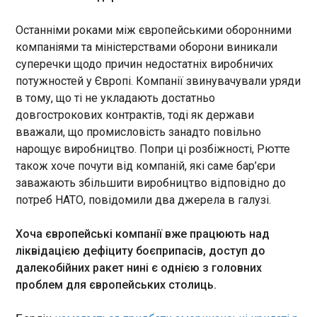
Сендсом.
ЧИТАТЬ
Останніми роками між європейськими оборонними
компаніями та міністерствами оборони виникали
суперечки щодо причин недостатніх виробничих
Усик виключив бій з колишнім суперником
потужностей у Європі. Компанії звинувачували уряди
Джошуа
в тому, що ті не укладають достатньо
10:48:26
довгострокових контрактів, тоді як держави
Поточний чемпіон світу за трьома версіями у
вважали, що промисловість занадто повільно
важкій вазі Олександр Усик пояснив, чому він не
планує бій з Джейком Полом у змішаних
нарощує виробництво. Попри ці розбіжності, Рютте
єдиноборствах. Нагадаємо, що після того, як
також хоче почути від компаній, які саме бар’єри
Усик здобув перемогу над Даніелем Дюбуа,
заважають збільшити виробництво відповідно до
американський блогер і боксер Джейк Пол
ЧИТАТЬ
потреб НАТО, повідомили два джерела в галузі.
запропонував Олександру провести зустріч за
правилами ММА.
Хоча європейські компанії вже працюють над
Сибіга: Путін завжди хотів увійти в історію, і
ліквідацією дефіциту боєприпасів, доступ до
спецтрибунал йому допоможе
далекобійних ракет нині є однією з головних
10:30:52
проблем для європейських столиць.
Глава МЗС України Андрій Сибіга заявив у
Кишиневі, де напередодні ухвалили ключове