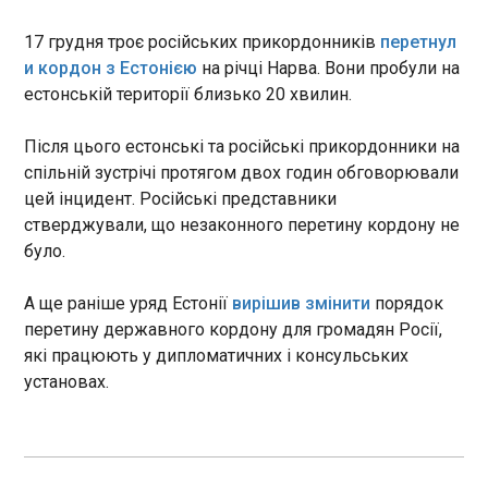
ЗСУ уразили 13 районів зосередження росіян
17 грудня троє російських прикордонників
перетнул
08:49:46
и кордон з Естонією
на річці Нарва. Вони пробули на
Протягом минулої доби на фронті відбулося 263
естонській території близько 20 хвилин.
бойових зіткнення на 11 напрямках між
українською армією і російськими окупантами.
Після цього естонські та російські прикордонники на
Про це повідомив Генштаб ЗСУ в ранковому
спільній зустрічі протягом двох годин обговорювали
зведенні в суботу, 16 травня.
цей інцидент. Російські представники
стверджували, що незаконного перетину кордону не
ЧИТАТЬ
було.
А ще раніше уряд Естонії
вирішив змінити
порядок
ЗСУ уразили 10 районів зосередження росіян
08:46:39
перетину державного кордону для громадян Росії,
які працюють у дипломатичних і консульських
Протягом минулої доби на фронті відбулося 263
установах.
бойових зіткнення на 11 напрямках між
українською армією і російськими окупантами.
Про це повідомив Генштаб ЗСУ в ранковому
зведенні в суботу, 16 травня.