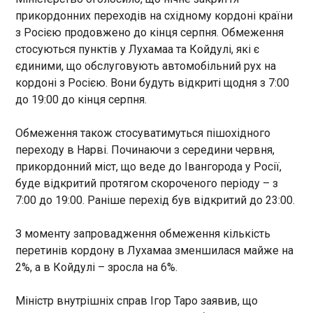
Саудівська Аравія запустила сухопутний
прикордонних переходів на східному кордоні країни
маршрут для експорту мінеральних добрив в
обхід заблокованої Ормузької протоки. Про це
з Росією продовжено до кінця серпня. Обмеження
повідомила газета Wall Street Journal .
стосуються пунктів у Лухамаа та Койдулі, які є
Державна гірничодобувна компанія Maaden
єдиними, що обслуговують автомобільний рух на
щодня відправляє через країну близько 3500
ЧИТАТЬ
кордоні з Росією. Вони будуть відкриті щодня з 7:00
вантажівок – від Перської затоки до Червоного
до 19:00 до кінця серпня.
моря. На початку травня таких машин було лише
близько 600 на добу.
Путін спростив отримання громадянства
Обмеження також стосуватимуться пішохідного
Росії для жителів Придністров’я
переходу в Нарві. Починаючи з середини червня,
09:13:42
прикордонний міст, що веде до Івангорода у Росії,
Правитель Росії Владімір Путін затвердив указ
буде відкритий протягом скороченого періоду – з
про спрощене надання громадянства РФ
7:00 до 19:00. Раніше перехід був відкритий до 23:00.
мешканцям невизнаного Придністров’я. Як
повідомляє "Європейська правда", документ
було опубліковано на російському офіційному
З моменту запровадження обмеження кількість
порталі правової інформації, його також
ЧИТАТЬ
перетинів кордону в Лухамаа зменшилася майже на
наводить видання Newsmaker .
2%, а в Койдулі – зросла на 6%.
Плей-оф НБА: Детройт переміг Клівленд
Міністр внутрішніх справ Ігор Таро заявив, що
09:08:20