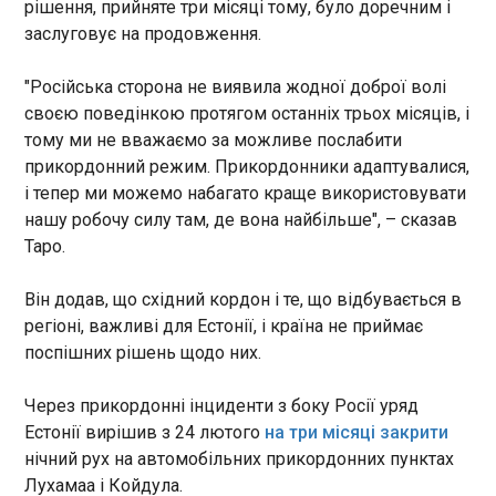
рішення, прийняте три місяці тому, було доречним і
В ніч на суботу, 16 травня, відбувся черговий
заслуговує на продовження.
ігровий день в НБА, в рамках якого були зіграні
два матчі другого раунду плей-оф. Детройт –
"Російська сторона не виявила жодної доброї волі
Клівленд – 94:115 (25:27, 26:27, 19:30, 24:31)
своєю поведінкою протягом останніх трьох місяців, і
Рахунок у серії – 3-3
тому ми не вважаємо за можливе послабити
прикордонний режим. Прикордонники адаптувалися,
і тепер ми можемо набагато краще використовувати
ЧИТАТЬ
нашу робочу силу там, де вона найбільше", – сказав
Таро.
Найвищий військовий посадовець США
прибуде до Польщі після раптового рішення
Він додав, що східний кордон і те, що відбувається в
щодо військ
регіоні, важливі для Естонії, і країна не приймає
08:54:53
поспішних рішень щодо них.
Наступного тижня до Варшави прибуде генерал
Ден Кейн, голова Об’єднаного комітету
Через прикордонні інциденти з боку Росії уряд
начальників штабів Збройних сил США, щоб
Естонії вирішив з 24 лютого
на три місяці закрити
обговорити рішення про відмову від відправки
нічний рух на автомобільних прикордонних пунктах
американської бронетанкової бригади до
ЧИТАТЬ
Польщі.
Лухамаа і Койдула.