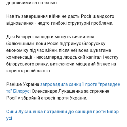
країні і порушить принципи Європейського
дорожчими за польські.
Союзу, заявили в четвер експерти "Венеціанки".
Київ атакували дрони, працювала ППО
07:24:26
Навіть завершення війни не дасть Росії швидкого
відновлення - надто глибокі структурні проблеми.
Київ знову атакують ударні безпілотники, по
ворожих цілях працює ППО. У Києві оголошена
повітряна тривога. Про це повідомив київський
Для Білорусі наслідки можуть виявитися
міський голова Віталій Кличко в Telegram. "На
болючішими: поки Росія підтримує білоруську
Оболоні працюють сили ППО. Перебувайте в
економіку під час війни, після неї вона шукатиме
укриттях!", - йдеться у дописі.
компенсації - насамперед людський капітал і частку
ЧИТАТЬ
білоруського ринку, витісняючи місцевий бізнес на
користь російського.
Посол України обурився заявами
Раніше Україна
запровадила санкції проти "президен
словацького міністра про наркоманство
та" Білорусі
Олександра Лукашенка за сприяння
Зеленського
07:20:19
Росії у збройній агресії проти України.
Заяви словацького міністра сільського
Сини Лукашенка потрапили до санкцій проти Білор
господарства Ріхарда Такача з закликами до
президента Володимира Зеленського піти у
усі
відставку викликали обурення українського