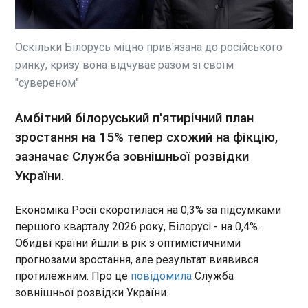
Генеральний інспектор Бундесверу Карстен
Броєр вважає, що у 2029 році Росія буде в змозі
вчинити напад на НАТО, це може статися навіть
раніше. Про це він сказав у спільному з
Оскільки Білорусь міцно прив'язана до російського
британським колегою Річардом Найтоном
ринку, кризу вона відчуває разом зі своїм
інтерв'ю газеті Süddeutsche Zeitung , передає
ЧИТАТЬ
"сувереном"
"Європейська правда".
Амбітний білоруський п'ятирічний план
Генштаб: ЗСУ знешкодили за добу 1150
зростання на 15% тепер схожий на фікцію,
солдатів РФ
07:42:53
зазначає Служба зовнішньої розвідки
Сили оборони України за минулу добу вбили та
України.
поранили 1150 російських окупантів. Про це
повідомляє Генштаб ЗСУ в Facebook. Загальні
Економіка Росії скоротилася на 0,3% за підсумками
бойові втрати противника з 24.02.22 по 15.05.26
першого кварталу 2026 року, Білорусі - на 0,4%.
орієнтовно склали:
Обидві країни йшли в рік з оптимістичними
ЧИТАТЬ
прогнозами зростання, але результат виявився
протилежним. Про це
повідомила
Служба
В прикордонних районах Латвії розіслали
зовнішньої розвідки України.
сповіщення про можливу загрозу з повітря