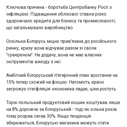
07:32:26
Ключова причина - боротьба Центробанку Росії з
Національні збройні сили Латвії в ніч проти 15
інфляцією. Підвищення облікової ставки різко
травня повідомили про можливу загроза в
здорожчало кредити для бізнесу та промисловості,
повітряному просторі в Красллавському,
що загальмувало виробництво.
Лудзському, Балвському та Резекненському
краях поблизу кордону з РФ. Про це йдеться у
Оскільки Білорусь міцно прив'язана до російського
повідомленні збройних сил в Х, передає
ринку, кризу вона відчуває разом зі своїм
"Європейська правда".
ЧИТАТЬ
"сувереном". На додачу, вона не має власних
інструментів виходу з неї.
"Пародія, що ображає члена ЄС": Польща
розкритикувала думку Венеціанської комісії
Амбітний білоруський п'ятирічний план зростання на
07:30:43
15% тепер схожий на фікцію. Натомість країні
Польща вороже відреагувала на критику
загрожує стагфляція: економіка падає, ціни ростуть.
експертів Венеціанської комісії поправок в
законодавство про судову систему. Про це
Торік польський продуктовий кошик коштував лише
повідомляє "Європейська правда" з посиланням
на 8% дорожче за білоруський - тоді як кілька років
на AP. Закон, який очікує прийняття в Польщі і
тому розрив сягав 30%. Якщо тенденція
дає політикам право звільняти або штрафувати
ЧИТАТЬ
збережеться, білоруські магазини можуть стати
суддів, ще більше підірве судову незалежність в