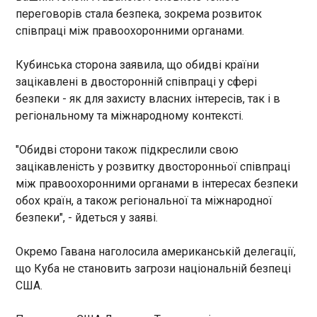
04:54:04
переговорів стала безпека, зокрема розвиток
співпраці між правоохоронними органами.
Адміністрація TikTok заблокувала мережу
акаунтів, які просували російські наративи та
втручалися у внутрішні справи Чеської
Кубинська сторона заявила, що обидві країни
Республіки. Про це у четвер, 14 травня,
зацікавлені в двосторонній співпраці у сфері
повідомив Центр протидії дезінформації (ЦПД)
безпеки - як для захисту власних інтересів, так і в
при РНБО України.
регіональному та міжнародному контексті.
ЧИТАТЬ
"Обидві сторони також підкреслили свою
зацікавленість у розвитку двосторонньої співпраці
Дрони знову зупинили роботу ГПЗ у Росії - ЗМІ
04:22:31
між правоохоронними органами в інтересах безпеки
обох країн, а також регіональної та міжнародної
В Астраханській області Росії після атаки дронів
безпеки", - йдеться у заяві.
і пожежі газопереробний завод Газпрому
призупинив виробництво моторного палива. Про
це у четвер, 14 травня, повідомив Reuters із
Окремо Гавана наголосила американській делегації,
посиланням на галузеві джерела.
що Куба не становить загрози національній безпеці
США.
ЧИТАТЬ