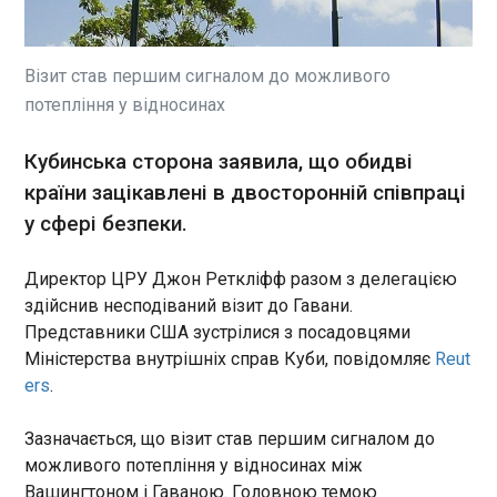
грошові виплати до Дня Незалежності у 2026
році. Максимальний розмір допомоги
становитиме 3100 гривень, мінімальний - 450
гривень. Про це йдеться на урядовому порталі.
Візит став першим сигналом до можливого
потепління у відносинах
ЧИТАТЬ
Кубинська сторона заявила, що обидві
країни зацікавлені в двосторонній співпраці
Трамп записав собі у досягнення "військове
знищення Ірану"
у сфері безпеки.
05:26:54
Президент США Дональд
Директор ЦРУ Джон Реткліфф разом з делегацією
Трамп під час візиту до
здійснив несподіваний візит до Гавани.
Китаю пояснив у власній
Представники США зустрілися з посадовцями
соціальній мережі Truth Social
Міністерства внутрішніх справ Куби, повідомляє
Reut
, чому під час діалогу з ним
ers
.
комуністичний лідер
ЧИТАТЬ
Піднебесної Сі Цзінпінь
назвав Сполучені Штати
Зазначається, що візит став першим сигналом до
"нацією, яка занепадає".
можливого потепління у відносинах між
TikTok заблокував мережу
Вашингтоном і Гаваною. Головною темою
пропагандистських акаунтів РФ у Чехії