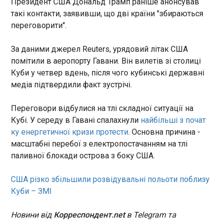
Президент США Дональд Трамп раніше анонсував
такі контакти, заявивши, що дві країни "збираються
Королеву Данії госпіталізували після
переговорити".
серцевого нападу
03:25:26
За даними джерел Reuters, урядовий літак США
Королеву Данії Маргрете II у четвер, 14 травня,
помітили в аеропорту Гавани. Він вилетів зі столиці
госпіталізували до лікарні у Копенгагені після
Куби у четвер вдень, після чого кубинські державні
серцевого нападу. Про це повідомила
пресслужба королівського будинку Данії.
медіа підтвердили факт зустрічі.
Зазначається, що королева перебуватиме в
лікарні протягом вихідних для спостереження та
ЧИТАТЬ
Переговори відбулися на тлі складної ситуації на
подальших медичних обстежень.
Кубі. У середу в Гавані спалахнули
найбільші з почат
ку енергетичної кризи протести
. Основна причина -
Ізраїльські націоналісти провели марш до
масштабні перебої з електропостачанням на тлі
річниці анексії Східного Єрусалиму
паливної блокади острова з боку США.
02:58:03
США різко збільшили розвідувальні польоти поблизу
Куби – ЗМІ
Новини від
Корреспондент.net
в Telegram та