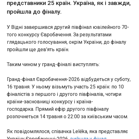
представники 25 країн. Україна, як і завжди,
00:30:50
пройшла до фіналу.
У Відні завершився другий півфінал ювілейного 70-
того конкурсу Євробачення. За результатами
глядацького голосування, окрім України, до фіналу
пройшли ще дев’ять країн.
ЧИТАТЬ
Таким чином у гранд-фіналі виступлять:
Україна пройшла у фінал Євробачення
Гранд-фінал Євробачення-2026 відбудеться у суботу,
00:27:11
16 травня. У ньому візьмуть участь 25 країн: по 10
Українська співачка Leléka, яка цьогоріч
фіналістів з першого і другого півфіналів, чотири
представляє Україну на пісенному конкурсі
країни-засновниці конкурсу і країна-
Євробачення, вийшла до фіналу. Це випливає з
результатів другого півфіналу, який у четвер, 14
господарка. Прямий ефір другого півфіналу
травня відбувся на найбільшій критій арені
розпочнеться 14 травня о 22:00 за київським часом.
Австрії, Wiener Stadthalle.
ЧИТАТЬ
Як повідомлялося, співачка Leléka, яка представляє
Україну Євробаченні-2026,
вийшла у фінал
.