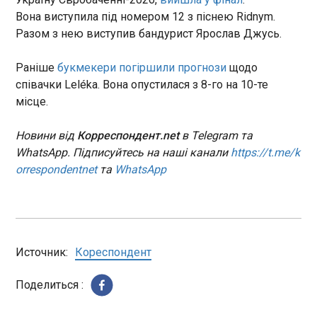
Вона виступила під номером 12 з піснею Ridnym.
Найсильніші в Європі. Німеччина хоче
Разом з нею виступив бандурист Ярослав Джусь.
озброєння ЗСУ
00:00:53
Раніше
букмекери погіршили прогнози
щодо
Держсекретар США Марко Рубіо вважає, що
співачки Leléka. Вона опустилася з 8-го на 10-те
війна проти Росії перетворила армію України на
місце.
найсильнішу армію у Європі. Рубіо відзначив, що
необхідність вести війну проти Росії змусила
українців розробляти "нові тактики, нові методи,
Новини від
Корреспондент.net
в Telegram та
нове обладнання, нові технології, що створюють
WhatsApp. Підписуйтесь на наші канали
https://t.me/k
ЧИТАТЬ
своєрідну гібридну асиметричну війну", і це, за
orrespondentnet
та
WhatsApp
його словами, без сумніву вражає.
РФ вдарила по Одещині: десятки населених
пунктів без світла
23:53:27
Російські війська увечері в четвер, 14 травня,
Источник:
Кореспондент
атакували енергетичний об'єкт в Одеській
області. Внаслідок удару були знеструмлені 32
Поделиться :
населених пункти, повідомив очільник одеської
обладміністрації Олег Кіпер.