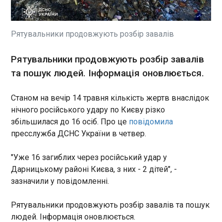
удару по Києву зросла до 13 осіб, з них двоє
дітей. Про це повідомила пресслужба ДСНС
України в четвер, 14 травня. "Наразі відомо про
13 загиблих внаслідок російського удару по
Рятувальники продовжують розбір завалів
столиці в ніч на 14 травня, з них - 2 дітей", -
зазначили у повідомлення.
ЧИТАТЬ
Рятувальники продовжують розбір завалів
та пошук людей. Інформація оновлюється.
Росіяни можуть масово втратити гроші на
Станом на вечір 14 травня кількість жертв внаслідок
облігаціях - розвідка
22:08:30
нічного російського удару по Києву різко
збільшилася до 16 осіб. Про це
повідомила
Російський ринок корпоративних облігацій
наближається до масштабної хвилі дефолтів на
пресслужба ДСНС України в четвер.
тлі погіршення економічної ситуації, спричиненої
війною проти України та затяжною кризою в
"Уже 16 загиблих через російський удар у
економіці РФ. Про це інформує СЗРУ у четвер, 14
Дарницькому районі Києва, з них - 2 дітей", -
травня. Через падіння прибутковості
ЧИТАТЬ
зазначили у повідомленні.
банківських депозитів росіяни активно
інвестували в облігації, розраховуючи на вищі
Рятувальники продовжують розбір завалів та пошук
доходи. Водночас експерти попереджають про
Британський депутат пішов у відставку, щоб
зростання ризику втрати заощаджень. За
людей. Інформація оновлюється.
прокласти шлях до парламенту опоненту