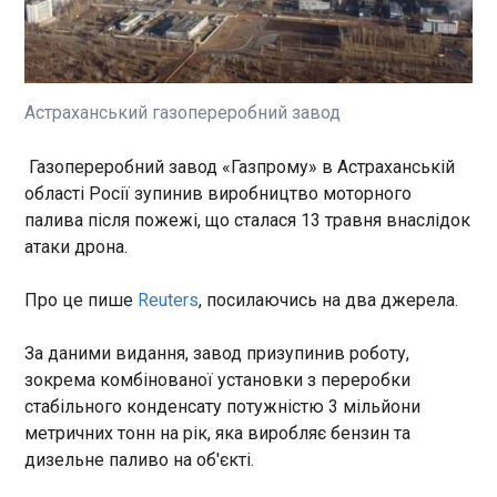
По житловому будинку в Києві росіяни вдарили
ракетою Х-101, яка була виготовлена у квітні-
травні цього року. Про це повідомив президент
Володимир Зеленський під час вечірнього
відеозвернення у четвер, 14 травня.
Астраханський газопереробний завод
ЧИТАТЬ
Газопереробний завод «Газпрому» в Астраханській
області Росії зупинив виробництво моторного
Удар по Києву: число загиблих різко зросло
22:44:01
палива після пожежі, що сталася 13 травня внаслідок
атаки дрона.
Станом на вечір 14 травня кількість жертв
внаслідок нічного російського удару по Києву
різко збільшилася до 16 осіб. Про це
Про це пише
Reuters
, посилаючись на два джерела.
повідомила пресслужба ДСНС України в четвер.
"Уже 16 загиблих через російський удар у
За даними видання, завод призупинив роботу,
Дарницькому районі Києва, з них - 2 дітей", -
зокрема комбінованої установки з переробки
зазначили у повідомленні.
ЧИТАТЬ
стабільного конденсату потужністю 3 мільйони
метричних тонн на рік, яка виробляє бензин та
дизельне паливо на об'єкті.
У Києві деблокували тіло 13-ї жертви
22:33:41