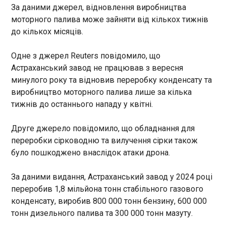
За даними джерел, відновлення виробництва
Кількість жертв внаслідок нічного російського
моторного палива може зайняти від кількох тижнів
удару по Києву зросла до 13 осіб, з них двоє
до кількох місяців.
дітей. Про це повідомила пресслужба ДСНС
України в четвер, 14 травня. "Наразі відомо про
13 загиблих внаслідок російського удару по
Одне з джерел Reuters повідомило, що
столиці в ніч на 14 травня, з них - 2 дітей", -
Астраханський завод не працював з вересня
зазначили у повідомлення.
минулого року та відновив переробку конденсату та
ЧИТАТЬ
виробництво моторного палива лише за кілька
тижнів до останнього нападу у квітні.
Росіяни можуть масово втратити гроші на
Друге джерело повідомило, що обладнання для
облігаціях - розвідка
переробки сірководню та вилучення сірки також
22:08:30
було пошкоджено внаслідок атаки дрона.
Російський ринок корпоративних облігацій
наближається до масштабної хвилі дефолтів на
За даними видання, Астраханський завод у 2024 році
тлі погіршення економічної ситуації, спричиненої
війною проти України та затяжною кризою в
переробив 1,8 мільйона тонн стабільного газового
економіці РФ. Про це інформує СЗРУ у четвер, 14
конденсату, виробив 800 000 тонн бензину, 600 000
травня. Через падіння прибутковості
ЧИТАТЬ
тонн дизельного палива та 300 000 тонн мазуту.
банківських депозитів росіяни активно