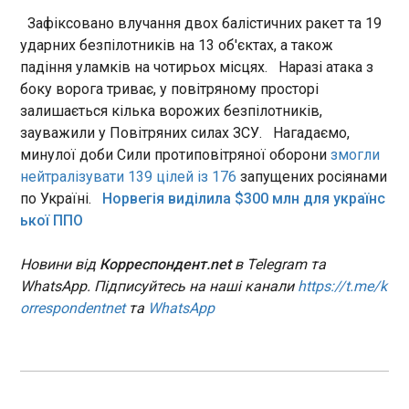
дамо їм (українцям – ред.) право робити Patriot.
Зафіксовано влучання двох балістичних ракет та 19
Ми покажемо, як їх робити", – заявив він. Також
ЧИТАТЬ
ударних безпілотників на 13 об'єктах, а також
Дональд Трамп заявив, що українські
далекобійні удари по російських НПЗ "є
падіння уламків на чотирьох місцях. Наразі атака з
ескалацією, яка здатна привести до кінця
боку ворога триває, у повітряному просторі
В Україні з’являться бригади ліквідаторів
війни". Американський лідер заявив, що у нього з
наслідків обстрілів
залишається кілька ворожих безпілотників,
Зеленським чудові стосунки. "Від Овального
06:29:41
зауважили у Повітряних силах ЗСУ. Нагадаємо,
офісу і до сьогодні – дорога далека. Але ми це
В Україні створять національні бригади
минулої доби Сили протиповітряної оборони
змогли
пройшли і це ще не кінець. Це новий початок", –
відновлення, які допомагатимуть громадам
нейтралізувати 139 цілей із 176
запущених росіянами
резюмував Трамп.
оперативно ліквідовувати наслідки російських
по Україні.
Норвегія виділила $300 млн для українс
обстрілів. Про це у середу, 8 липня, заявив
ької ППО
міністр розвитку громад та територій Олексій
Кулеба.
ЧИТАТЬ
Новини від
Корреспондент.net
в Telegram та
WhatsApp. Підписуйтесь на наші канали
https://t.me/k
orrespondentnet
та
WhatsApp
"Перевіряли на Бандеру": у Польщі
затримали двох чоловіків
06:00:02
У Польщі поліцейські затримали двох чоловіків,
які намагалися вдертися до офісу української