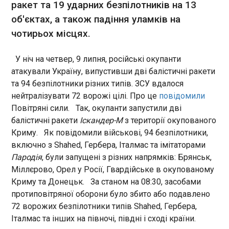
ракет та 19 ударних безпілотників на 13
08:58:18
об'єктах, а також падіння уламків на
У Херсонській області упродовж минулої доби
чотирьох місцях.
внаслідок російських атак троє людей загинули
та ще 19 отримали поранення. Про це повідомив
голова Херсонської обласної державної
У ніч на четвер, 9 липня, російські окупанти
адміністрації Олександр Прокудін у своєму
атакували Україну, випустивши дві балістичні ракети
Telegram-каналі у четвер, 9 липня. За його
та 94 безпілотники різних типів. ЗСУ вдалося
даними, під вогонь артилерії та атаки дронів
ЧИТАТЬ
нейтралізувати 72 ворожі цілі. Про це
повідомили
потрапили такі населені пункти, як Берислав,
Повітряні сили. Так, окупанти запустили дві
Білозерка, Борозенське, Бургунка, Антонівка,
Велетенське, Велика Олександрівка,
балістичні ракети
Іскандер-М
з території окупованого
БПЛА знову пошкодили два танкери у
Дніпровське та інші. Серед пошкоджених
Криму. Як повідомили військові, 94 безпілотники,
Таганрозькій затоці
об’єктів - багатоповерховий будинок, чотири
08:11:46
включно з Shahed, Гербера, Італмас та імітаторами
приватні житла, стільникова вежа, маршрутне
Пародія
, були запущені з різних напрямків: Брянськ,
У ніч на 9 липня Ростовська область Росії
таксі, автомобіль швидкої допомоги та кілька
опинилася під новою атакою безпілотників.
Міллєрово, Орел у Росії, Гвардійське в окупованому
приватних автівок. Як зазначив Прокудін, учора
Російська сторона повідомила про вибухи в
Криму та Донецьк. За станом на 08:30, засобами
з регіону евакуювали 16 осіб. Глава області
районі Азова, роботу систем протиповітряної
протиповітряної оборони було збито або подавлено
нагадує, що ті, хто хоче виїхати до більш
оборони, а також про пошкодження двох
безпечних місць, можуть звертатися до
72 ворожих безпілотники типів Shahed, Гербера,
танкерів у Таганрозькій затоці. Інформацію
ЧИТАТЬ
обласного контакт-центру за номерами: 0800
Італмас та інших на півночі, півдні і сході країни.
OSINT-каналів підтвердила російська влада.
101 102 або 0800 330 951. Нагадаємо,