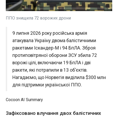
США провели другу хвилю
повітряних ударів по Ірану
протягом останніх 48 годин .
ППО знищила 72 ворожих дрони
За обидві серії обстрілів вони
уразили 170 цілей, пише BBC
ЧИТАТЬ
9 липня 2026 року російська армія
з посиланням на
американських військових.
атакувала Україну двома балістичними
Центральне командування
Серіали «Пітт» та «Відоус-Бей» очолили
ракетами Іскандер-М і 94 БпЛА. Зброя
заявило, що 90 іранських
список номінантів на премію «Еммі» 2026
протиповітряної оборони ЗСУ збила 72
цілей атакували під час
року
останнього обстрілу. Це
ворожі цілі, включаючи 19 БпЛА і дві
09:03:09
системи ППО, пускові
ракети, які потрапили в 13 об’єктів.
Другий сезон драми «Пітт» та
установки ракет і дронів,
перший сезон комедії
Нагадаємо, що Норвегія виділила $300 млн
об'єкти військово-морських
«Відоус-Бей» стали одними з
сил, логістична
для підтримки української ППО.
головних фаворитів
інфраструктура.
цьогорічної премії «Еммі»,
ЧИТАТЬ
здобувши 25 та 19 номінацій
Cocoon AI Summary
відповідно, пишуть The
Guardian та The New York
На Херсонщині через російські удари
Зафіксовано влучання двох балістичних
Times .
загинули троє цивільних