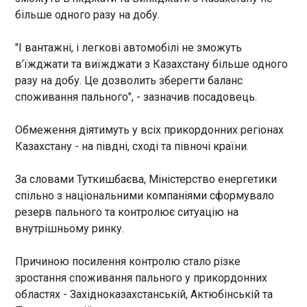
протиповітряної оборони
більше одного разу на добу.
21:39:00
"І вантажні, і легкові автомобілі не зможуть
в’їжджати та виїжджати з Казахстану більше одного
разу на добу. Це дозволить зберегти баланс
споживання пального", - зазначив посадовець.
ЧИТАТЬ
Обмеження діятимуть у всіх прикордонних регіонах
Казахстану - на півдні, сході та півночі країни.
Понад 50% українських дітей стикалися з
кібербулінгом у 2026 році – дослідження
За словами Туткишбаєва, Міністерство енергетики
21:27:02
спільно з національними компаніями сформувало
резерв пального та контролює ситуацію на
Понад половина українських дітей (54%) за 2026
рік стикалися з кібербулінгом, що майже вдвічі
внутрішньому ринку.
більше, ніж у 2024 році, йдеться в дослідженні
громадської організації Dignity Online. Кожна
Причиною посилення контролю стало різке
четверта дитина отримує свій перший гаджет
зростання споживання пального у прикордонних
уже у три роки, а 80% школярів починають
ЧИТАТЬ
областях - Західноказахстанській, Актюбінській та
активно користуватися соцмережами у 6–10