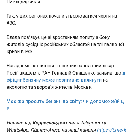
Павлодарській.
років, хоча більшість платформ дозволяє
реєстрацію лише з 13 років, зазначили
Петр Павел: підтримка України активно
дослідники.
Так, у цих регіонах почали утворюватися черги на
обговорювалась на саміті НАТО
АЗС.
21:23:08
На саміті НАТО в Анкарі
Влада пов’язує це зі зростанням попиту з боку
питання підтримки України
було серед головних і
жителів сусідніх російських областей на тлі паливної
активно обговорювалося
кризи в РФ.
учасниками. Про це заявив
президент Чехії Петр Павел ,
ЧИТАТЬ
Нагадаємо, колишній головний санітарний лікар
пише Радіо Свобода. «Ми
Росії, академік РАН Геннадій Онищенко заявив, що
д
дебатували про витрати на
ефіцит бензину може позитивно вплинути
на
оборону, про ситуацію в
Танкери обходять Ормузьку протоку після
екологію та здоров’я жителів Москви.
окремих країнах-членах ЄС і
нових атак - ЗМІ
про те, як різними засобами
21:21:58
підтримувати Україну», –
Москва просить бензин по світу: чи допоможе їй ц
Щонайменше чотири нафтові та газові танкери
зазначив чеський президент.
е
змінили маршрут і не стали проходити через
Ормузьку протоку на тлі побоювань щодо
Новини від
Корреспондент.net
в Telegram та
безпеки судноплавства в одному з
найважливіших морських коридорів світу. Про
WhatsApp. Підписуйтесь на наші канали
https://t.me/k