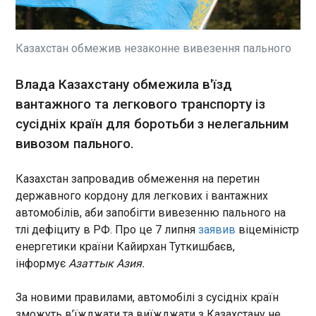
Європейського Союзу щодо застосування
Закону про цифрові ринки (DMA), повідомляє
Reuters. Генеральний суд ЄС відхилив позов
компанії, залишивши чинним рішення
Казахстан обмежив незаконне вивезення пального
Європейської комісії про визнання App Store та
iOS цифровими посередниками, на
ЧИТАТЬ
Влада Казахстану обмежила в'їзд
які поширюються зобов’язання закону.
вантажного та легкового транспорту із
сусідніх країн для боротьби з нелегальним
Росіяни атакували Одесу: загинули четверо
осіб
вивозом пального.
21:39:09
Російські війська ввечері в середу вдарили по
Казахстан запровадив обмеження на перетин
Одесі. Внаслідок ворожої атаки загинули
державного кордону для легкових і вантажних
четверо осіб. Про це повідомив очільник МВА
автомобілів, аби запобігти вивезенню пального на
Сергій Лисак 8 липня. Спершу Лисак заявив про
тлі дефіциту в РФ. Про це 7 липня
заявив
віцеміністр
двох загиблих та двох постраждалих. Втім,
енергетики країни Кайирхан Туткишбаєв,
згодом з'явилася інформація про чотирьох
ЧИТАТЬ
інформує
Азаттык Азия.
жертв чергового російського обстрілу.
За новими правилами, автомобілі з сусідніх країн
НАТО змінює місію повітряного
патрулювання Балтії на місію
зможуть в’їжджати та виїжджати з Казахстану не