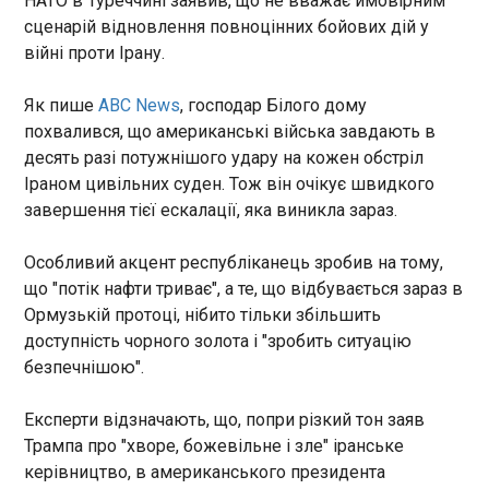
НАТО в Туреччині заявив, що не вважає ймовірним
дратувати Трампа
сценарій відновлення повноцінних бойових дій у
00:13:39
війні проти Ірану.
Як пише
ABC News
, господар Білого дому
похвалився, що американські війська завдають в
десять разі потужнішого удару на кожен обстріл
Іраном цивільних суден. Тож він очікує швидкого
ЧИТАТЬ
завершення тієї ескалації, яка виникла зараз.
Військові США розпочали повторну серію
Особливий акцент республіканець зробив на тому,
атак по Ірану
що "потік нафти триває", а те, що відбувається зараз в
23:56:47
Ормузькій протоці, нібито тільки збільшить
Американські військові
доступність чорного золота і "зробить ситуацію
другий день поспіль
безпечнішою".
завдають ударів по Ірану. В
Центральному командуванні
Експерти відзначають, що, попри різкий тон заяв
США заявили , що додаткові
Трампа про "хворе, божевільне і зле" іранське
удари мають на меті "ще
ЧИТАТЬ
керівництво, в американського президента
більше послабити здатність