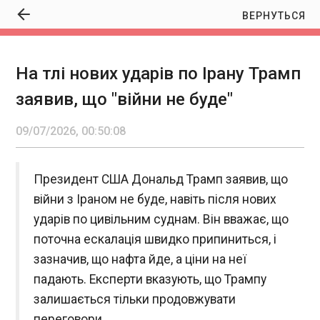
ВЕРНУТЬСЯ
На тлі нових ударів по Ірану Трамп
На тлі нових ударів по Ірану Трамп заявив, що
заявив, що "війни не буде"
"війни не буде"
00:50:08
09/07/2026, 00:50:08
Президент США Дональд Трамп заявив, що
війни з Іраном не буде, навіть після нових
ударів по цивільним суднам. Він вважає, що
ЧИТАТЬ
поточна ескалація швидко припиниться, і
зазначив, що нафта йде, а ціни на неї
Держдеп: Трамп перезавантажив стосунки з
падають. Експерти вказують, що Трампу
Києвом
залишається тільки продовжувати
00:49:10
переговори.