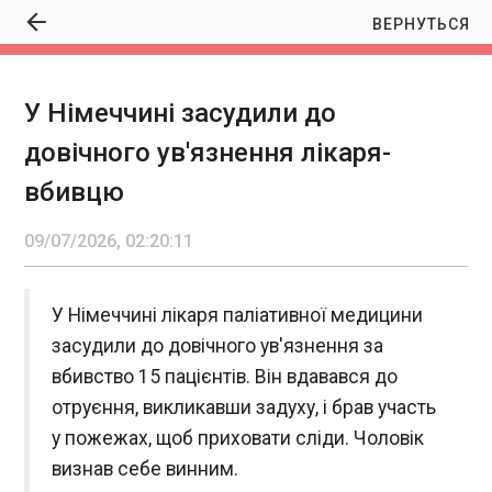
ВЕРНУТЬСЯ
У Німеччині засудили до
У Німеччині засудили до довічного
довічного ув'язнення лікаря-
ув'язнення лікаря-вбивцю
02:20:11
вбивцю
09/07/2026, 02:20:11
У Німеччині лікаря паліативної медицини
засудили до довічного ув'язнення за
ЧИТАТЬ
вбивство 15 пацієнтів. Він вдавався до
отруєння, викликавши задуху, і брав участь
У США заявили про нові удари по Ірану
у пожежах, щоб приховати сліди. Чоловік
01:52:40
визнав себе винним.
Американські військові у ніч проти четверга, 9