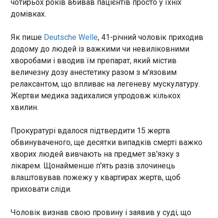
чотирьох років вбивав пацієнтів просто у їхніх
часом зазнає тиску через
Співробітники ТЦК у Львові під час проведення
домівках.
зведення в країні розкішного
заходів оповіщення, спільно з представниками
курорту на гроші зятя
Нацполіції зупинили і відправили на
Дональда Трампа Джареда
Як пише
Deutsche Welle
, 41-річний чоловік приходив
медкомісіюпорушника військового обліку. Тим
Кушнера , пояснив інвестиції у
додому до людей із важкими чи невиліковними
часом натовп учинив розправу з іншою групою
концерт потенційним
хворобами і вводив їм препарат, який містив
оповіщення. Про це йдеться у повідомленні
прибутком у 100 мільйонів
Львівського обласного ТЦК та СП у ніч проти
величезну дозу анестетику разом з м'язовим
євро для Албанії за рахунок
четверга, 9 липня.
релаксантом, що впливає на легеневу мускулатуру.
ЧИТАТЬ
приїзду відвідувачів заходу із
Жертви медика задихалися упродовж кількох
80 держав світу.
хвилин.
Міжнародна федерація волейболу
допустила російських спортсменів до
Прокуратурі вдалося підтвердити 15 жертв
змагань
обвинуваченого, ще десятки випадків смерті важко
01:00:30
хворих людей вивчають на предмет зв'язку з
Міжнародна федерація
лікарем. Щонайменше п'ять разів злочинець
волейболу (FIVB) дозволила
влаштовував пожежу у квартирах жертв, щоб
російським спортсменам
приховати сліди.
брати участь в офіційних
змаганнях. Про це
ЧИТАТЬ
повідомили на сайті
Чоловік визнав свою провину і заявив у суді, що