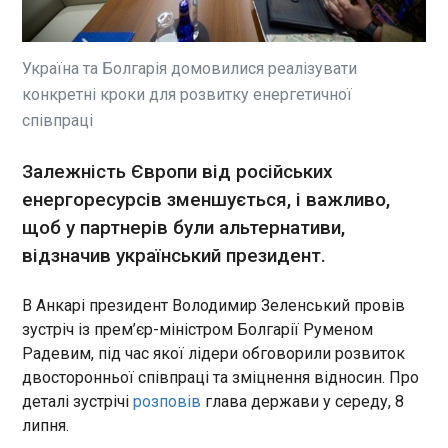
Президенти України Володимир Зеленський і
США Дональд Трамп проводять зустріч в Анкарі
і пріоритетною темою є оборона. Про це
Зеленський сказав під час пресконференції.
Україна та Болгарія домовилися реалізувати
«Нам є багато чого обговорити і про що
конкретні кроки для розвитку енергетичної
поговорити... Тут оборона є пріоритетом», -
ЧИТАТЬ
співпраці
сказав глава держави і додав, що представить
варіант припинення війни з РФ.
Залежність Європи від російських
Збито російський винищувач Cу-35 - ПС
16:05:34
енергоресурсів зменшується, і важливо,
щоб у партнерів були альтернативи,
Українські військові знищили російський
винищувач Cу-35. Про це повідомили Повітряні
відзначив український президент.
сили ЗСУ в середу, 8 липня. "Підтверджено! 8
липня 2026 року на східному напрямку збито
В Анкарі президент Володимир Зеленський провів
російський багатоцільовий винищувач Cу-35!", –
зустріч із прем’єр-міністром Болгарії Руменом
йдеться в повідомленні.
Радевим, під час якої лідери обговорили розвиток
ЧИТАТЬ
двосторонньої співпраці та зміцнення відносин. Про
деталі зустрічі
розповів
глава держави у середу, 8
НАТО виділить Україні €70 млрд військової
липня.
допомоги у 2026 році, – декларація