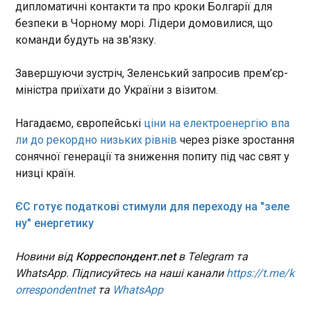
касові збори стрічки у США
дипломатичні контакти та про кроки Болгарії для
становитимуть від 80 до 100
безпеки в Чорному морі. Лідери домовилися, що
Бензин у Крим перевозять у молоковозах
мільйонів доларів.
команди будуть на зв’язку.
через удари ЗСУ
16:01:18
Завершуючи зустріч, Зеленський запросив прем’єр-
Росія намагається відновити постачання
пального до тимчасово окупованого Криму,
міністра приїхати до України з візитом.
проте, українські сили продовжують удари по
військовій логістиці. Про це повідомляє Reuters .
Нагадаємо, європейські
ціни на електроенергію впа
Українські оператори безпілотників розповіли,
ли до рекордно низьких рівнів
через різке зростання
що російські війська використовують різні
ЧИТАТЬ
сонячної генерації та зниження попиту під час свят у
способи маскування вантажів. Серед них -
низці країн.
бензовози, пофарбовані під молоковози, та
цистерни, які видають за транспорт із водою.
В Анкарі відбулася перша зустріч
ЄС готує податкові стимули для переходу на "зеле
Зеленського й президента Республіки Корея
ну" енергетику
Лі Чже Мьона
16:01:06
Новини від
Корреспондент.net
в Telegram та
WhatsApp. Підписуйтесь на наші канали
https://t.me/k
orrespondentnet
та
WhatsApp