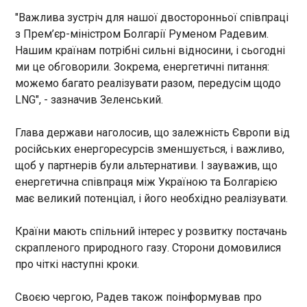
16:05:21
"Важлива зустріч для нашої двосторонньої співпраці
з Прем’єр-міністром Болгарії Руменом Радевим.
Нашим країнам потрібні сильні відносини, і сьогодні
ми це обговорили. Зокрема, енергетичні питання:
можемо багато реалізувати разом, передусім щодо
LNG", - зазначив Зеленський.
ЧИТАТЬ
Глава держави наголосив, що залежність Європи від
російських енергоресурсів зменшується, і важливо,
Нова епопея від Крістофера Нолана: що
щоб у партнерів були альтернативи. І зауважив, що
кажуть кінокритики про «Одіссею»
енергетична співпраця між Україною та Болгарією
16:03:44
має великий потенціал, і його необхідно реалізувати.
У мережі з'явилися перші
реакції та відгуки на новий
Країни мають спільний інтерес у розвитку постачань
фільм Крістофера Нолана
скрапленого природного газу. Сторони домовилися
«Одіссея», прем'єра якого
про чіткі наступні кроки.
запланована на 17 липня,
пише Deadline. За
ЧИТАТЬ
Своєю чергою, Радев також поінформував про
попередніми прогнозами,