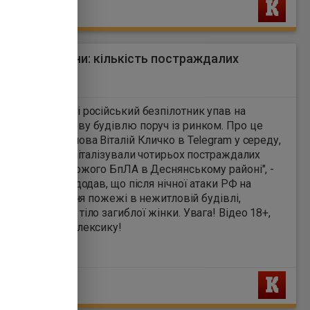
Ь
такували дрони: кількість постраждалих
а
3
нському районі російський безпілотник упав на
рхову нежитлову будівлю поруч із ринком. Про це
 Telegram у середу,
. "Медики госпіталізували чотирьох постраждалих
ок падіння ворожого БпЛА в Деснянському районі", -
Кличко додав, що після нічної атаки РФ на
 , під час гасіння пожежі в нежитловій будівлі,
ки виявили тіло загиблої жінки. Увага! Відео 18+,
 ненормативну лексику!
Ь