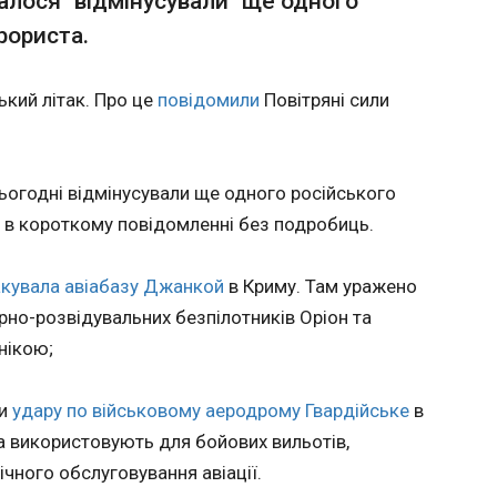
алося "відмінусували" ще одного
рориста.
 адопції тварин на ВДНГ працюватиме
РФ уда
стер
Бандер
потерп
ький літак. Про це
повідомили
Повітряні сили
14:11:5
плекс «Експоцентр України» (ВДНГ) не
р оренди з комунальним Центром адопції
Кількі
нні 16-го павільйону планують відновити
внаслід
 Сьогодні відмінусували ще одного російського
спортивний кластер, повідомили в команді.
в середу
житлові
я в короткому повідомленні без подробиць.
Немишл
Харкова
акувала авіабазу Джанкой
в Криму. Там уражено
Двоє лю
Про це 
рно-розвідувальних безпілотників Оріон та
Харківс
нікою;
військо
Олег Синєгу
ЧИТАТ
у своєм
ли
удару по військовому аеродрому Гвардійське
в
ка використовують для бойових вильотів,
ічного обслуговування авіації.
тався
Зеленський обговорив з делегацією