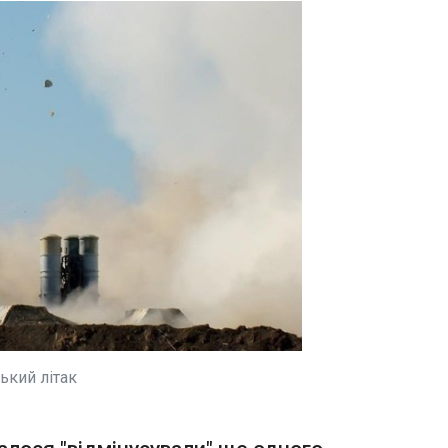
ЧИТАТ
президента, прокуратури,
СБУ та Держаудитслужби
через імовірне
привласнення майже 6
 може
Київ а
мільйонів гривень,
уп
зросл
виділених на протиаварійні
оїх
14:19:3
роботи, пише «Думська».
У Десня
трипове
повідомив міський голова Віталій Кличко в
8 липня
внаслід
написав мер. 
столицю
рятувальни
містить
ський літак
ЧИТАТЬ
ЧИТАТ