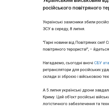
Українським військовим вд
російського повітряного те
Замість центру
спортивний кла
14:18:36
Українські захисники збили російс
Національний ком
ЗСУ в середу, 8 липня.
продовжив догові
тварин. У приміще
"Гарні новини від Повітряних сил!
повітряного терориста!", – йдетьс
Нагадаємо, сьогодні вночі
СБУ ат
ретранслятори для російських уда
склади зі зброєю і військовою тех
ЧИТАТЬ
А 5 липня українські дрони завда
Криму. Цей об'єкт російські війсь
логістичного забезпечення та техн
На Луганщині с