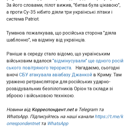
16:01:18
За його словами, пілот вижив, "битва була цікавою",
а проти Cу-35 нібито діяли три українські літаки і
Росія намагається відновити постачання
система Patriot.
пального до тимчасово окупованого Криму,
проте, українські сили продовжують удари по
військовій логістиці. Про це повідомляє Reuters .
Туманов пожалкував, що російська сторона "діяла
Українські оператори безпілотників розповіли,
шаблонно", на відміну від українців.
що російські війська використовують різні
способи маскування вантажів. Серед них -
ЧИТАТЬ
Раніше в середу стало відомо, що українським
бензовози, пофарбовані під молоковози, та
військовим вдалося
"відмінусували" ще одного росій
цистерни, які видають за транспорт із водою.
ського повітряного терориста
. Нагадаємо, сьогодні
В Анкарі відбулася перша зустріч
вночі
СБУ атакувала авіабазу Джанкой
в Криму. Там
Зеленського й президента Республіки Корея
уражено ретранслятори для російських ударно-
Лі Чже Мьона
16:01:06
розвідувальних безпілотників Оріон та склади зі
зброєю і військовою технікою.
В Анкарі президент України
Володимир Зеленський
провів першу зустріч із
Новини від
Корреспондент.net
в Telegram та
президентом Республіки
WhatsApp. Підписуйтесь на наші канали
https://t.me/k
Корея Лі Чже Мьоном. Лідери
ЧИТАТЬ
orrespondentnet
та
WhatsApp
обговорили розвиток