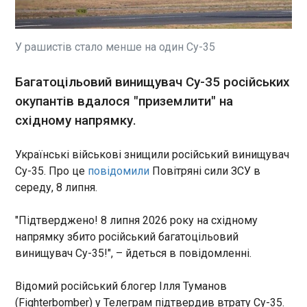
Країни-члени НАТО
зобов’язалися виділити 70
мільярдів євро на військове
обладнання, допомогу та
У рашистів стало менше на один Cу-35
навчання для України у 2026
році. Про це йдеться у
ЧИТАТЬ
Багатоцільовий винищувач Cу-35 російських
підсумковій декларації
окупантів вдалося "приземлити" на
саміту НАТО , що відбувся в
Анкарі.
східному напрямку.
Нова епопея від Крістофера Нолана: що
кажуть кінокритики про «Одіссею»
16:03:44
Українські військові знищили російський винищувач
У мережі з'явилися перші
Cу-35. Про це
повідомили
Повітряні сили ЗСУ в
реакції та відгуки на новий
середу, 8 липня.
фільм Крістофера Нолана
«Одіссея», прем'єра якого
"Підтверджено! 8 липня 2026 року на східному
запланована на 17 липня,
напрямку збито російський багатоцільовий
пише Deadline. За
ЧИТАТЬ
винищувач Cу-35!", – йдеться в повідомленні.
попередніми прогнозами,
касові збори стрічки у США
становитимуть від 80 до 100
Відомий російський блогер Ілля Туманов
Бензин у Крим перевозять у молоковозах
мільйонів доларів.
(Fighterbomber) у Телеграм підтвердив втрату Cу-35.
через удари ЗСУ