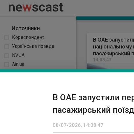
Источники
Кореспондент
Мы в соц
В ОАЕ запустил
Українська правда
національному
Facebook
пасажирський п
NV.UA
14:08:47
Ain.ua
Моя Наука
www.newscast
дотриманні.
The Village
LB.UA
В ОАЕ запустили п
Finance.ua
пасажирський поїзд
BBC
Категории
08/07/2026, 14:08:47
Світ