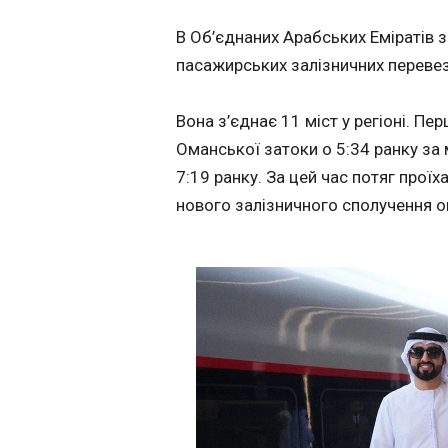
Політика
ЧИТАТЬ
В Об’єднаних Арабських Еміратів 
Економіка
пасажирських залізничних переве
Технології
Київ увійшов до
Спорт
останньої деся
Вона з’єднає 11 міст у регіоні. П
Різне
рейтингу найк
Оманської затоки о 5:34 ранку за
міст для життя
14:01:10
7:19 ранку. За цей час потяг прої
нового залізничного сполучення о
Застосувати
ЧИТАТЬ