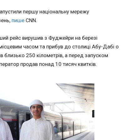
ЧИТАТ
зазначи
в ракет
запустили першу національну мережу
удари п
зень,
пише
CNN.
програм
12 кон
для зах
тки
Стайлз
санкцій
ерший рейс вирушив з Фуджейри на березі
ращих
13:52:3
тиск на
 місцевим часом та прибув до столиці Абу-Дабі о
допомог
хав близько 250 кілометрів, а перед запуском
прем'єр
обговор
ператор продав понад 10 тисяч квитків.
додатковими рак
українс
ракети під час масованої атаки на Київ 6 липня через нестачу
ракет-п
ЧИТАТЬ
ЧИТАТ