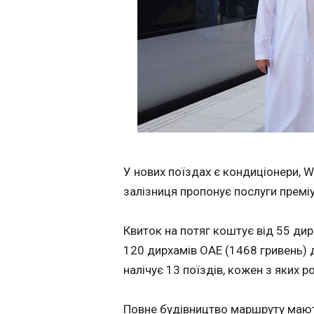
Навроцький про
сусіди підтрим
двосторонніх с
13:52:34
У нових поїздах є кондиціонери, W
залізниця пропонує послуги премі
Квиток на потяг коштує від 55 ди
120 дирхамів ОАЕ (1468 гривень) 
ЧИТАТЬ
налічує 13 поїздів, кожен з яких 
У Харкові дві
Повне будівництво маршруту мают