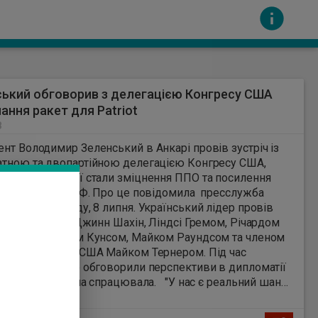
ький обговорив з делегацією Конгресу США
ання ракет для Patriot
8
нт Володимир Зеленський в Анкарі провів зустріч із
тною та двопартійною делегацією Конгресу США,
ми темами якої стали зміцнення ППО та посилення
сть за вміст інших сайтів. Всі авторскі права
тиску на РФ. Про це повідомила пресслужба
 в середу, 8 липня. Український лідер провів
 із сенаторами Джинн Шахін, Ліндсі Гремом, Річардом
м, Крістофером Кунсом, Майком Раундсом та членом
представників США Майком Тернером. Під час
орів змістовно обговорили перспективи в дипломатії
отрібно, аби вона спрацювала. "У нас є реальний шанс
хнути Путіна до переговорів цього року, і тому ми
ємо одностайності та єдності всіх наших партнерів", -