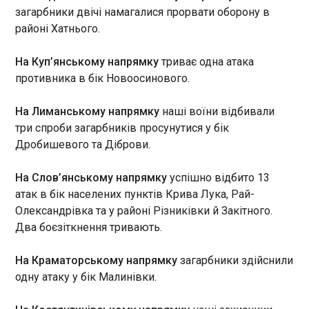
16:47:31
загарбники двічі намагалися прорвати оборону в
районі Хатнього.
В Італії фінансова поліція вилучили понад 300
брикетів кокаїну загальною вагою близько 340
кг у порту Вадо-Лігуре. Наркотики були сховані у
На Куп’янському напрямку
триває одна атака
вантажі бананів із Колумбії. Про це повідомляє
противника в бік Новоосинового.
Il Sole 24 Ore.
На Лиманському напрямку
наші воїни відбивали
ЧИТАТЬ
три спроби загарбників просунутися у бік
Дробишевого та Діброви.
Угорщина розблокувала відкриття шостого
На Слов’янському напрямку
успішно відбито 13
кластера переговорів з Україною про вступ
атак в бік населених пунктів Крива Лука, Рай-
до ЄС
16:47:23
Олександрівка та у районі Різниківки й Закітного.
Два боєзіткнення тривають.
У переговорах щодо вступу
України і Молдови до
Євросоюзу стався прорив.
На Краматорському напрямку
загарбники здійснили
Угорщина погодилася
одну атаку у бік Малинівки.
надіслати Києву і Кишиневу
ЧИТАТЬ
офіційний лист, який запускає