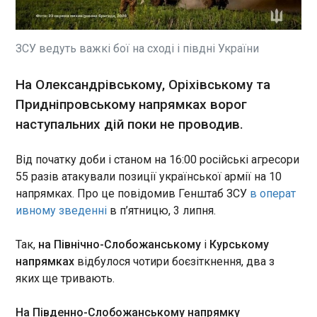
Український співак і фронтмен гурту "ТІК" Віктор
Бронюк висловився про цьогорічне проведення
Національного мультипредметного тесту, який
складала його донька Єва. У коментарі програмі
ЗСУ ведуть важкі бої на сході і півдні України
"Ранок у великому місті" артист розповів, що
загалом дівчина успішно склала іспит, однак
ЧИТАТЬ
На Олександрівському, Оріхівському та
пережила сильний стрес.
Придніпровському напрямках ворог
наступальних дій поки не проводив.
У Швеції за підозрами у шпигунстві
затримали двох людей
16:51:11
Від початку доби і станом на 16:00 російські агресори
У Швеції 2 липня двох людей затримали за
55 разів атакували позиції української армії на 10
підозрою у шпигунстві. Про це повідомляє SVT.
напрямках. Про це повідомив Генштаб ЗСУ
в операт
Зазначається, що затримано 35-річного
ивному зведенні
в п’ятницю, 3 липня.
громадянина Китаю та 22-річного громадянина
Малайзії. Як повідомив речник Служби
Так,
на Північно-Слобожанському
і
Курському
державної безпеки Швеції (SÄPO) Габріель
ЧИТАТЬ
напрямках
відбулося чотири боєзіткнення, два з
Вернстедт, підозри стосуються "серйозної
яких ще тривають.
нелегальної розвідувальної діяльності проти
Швеції".
В італійському порту знайшли 340 кг кокаїну у
На Південно-Слобожанському напрямку
бананах