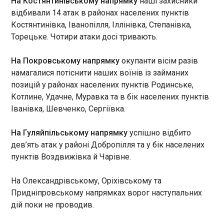
На Костянтинівському напрямку
наші захисники
процедуру відкриття шостого
відбивали 14 атак в районах населених пунктів
переговорного кластера, що
Польщі чекає "на крок" від України для
Костянтинівка, Іванопілля, Іллінівка, Степанівка,
стосується зовнішніх
примирення
відносин, передає RMF FM .
Торецьке. Чотири атаки досі тривають.
16:24:24
Прем’єр-міністр Польщі Дональд Туск заявив
На Покровському напрямку
окупанти вісім разів
про зміну підходу Варшави у відносинах з
намагалися потіснити наших воїнів із займаних
Україною на тлі нинішньої дипломатичної
позицій у районах населених пунктів Родинське,
напруги, наголосивши, що країна не
дотримуватиметься односторонньої
Котлине, Удачне, Муравка та в бік населених пунктів
"доброзичливої" позиції. Відповідну заяву
ЧИТАТЬ
Іванівка, Шевченко, Сергіївка.
опублікувала Канцелярії глави уряду.
На Гуляйпільському напрямку
успішно відбито
Удари по Криму: спалахнули сім
дев’ять атак у районі Добропілля та у бік населених
електропідстанцій та сонячна
пунктів Воздвижівка й Чарівне.
електростанція
16:16:28
На Олександрівському, Оріхівському та
В окупованому Криму внаслідок ударів
Придніпровському напрямках ворог наступальних
українських дронів уночі 3 липня спалахнули сім
дій поки не проводив.
електропідстанцій, а також сонячна
електростанція (СЕС). Про це пише