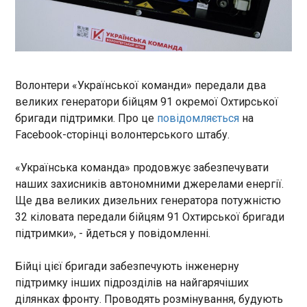
Російські війська вдень атакували Київський
район Харкова. Внаслідок обстрілу постраждали
троє осіб. Про це повідомив мер міста Ігор
Терехов у п'ятницю, 3 липня. "За попередньою
інформацією - постраждало авто з людьми", -
зазначив Терехов.
ЧИТАТЬ
Волонтери «Української команди» передали два
великих генератори бійцям 91 окремої Охтирської
бригади підтримки. Про це
повідомляється
на
В Україні викрито схему втручання в газові
Facebook-сторінці волонтерського штабу.
лічильники
15:23:07
«Українська команда» продовжує забезпечувати
Група Нафтогаз спільно з Національною
поліцією України виявили та викрили
наших захисників автономними джерелами енергії.
організовану схему втручання в газові
Ще два великих дизельних генератора потужністю
лічильники з метою зменшення показників
32 кіловата передали бійцям 91 Охтирської бригади
обсягу споживання. Про це повідомив голова
підтримки», - йдеться у повідомленні.
правління НАК Нафтогаз України Сергій
ЧИТАТЬ
Корецький.
Бійці цієї бригади забезпечують інженерну
підтримку інших підрозділів на найгарячіших
Росія планує імпортувати авіапальне з Японії
ділянках фронту. Проводять розмінування, будують
через Південну Корею, – Reuters