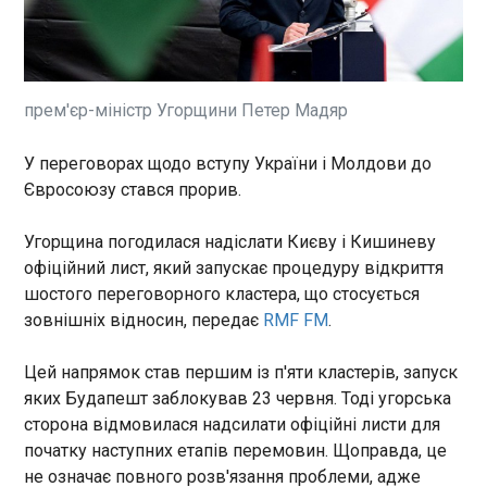
Прем’єр-міністр Польщі Дональд Туск заявив
про зміну підходу Варшави у відносинах з
Україною на тлі нинішньої дипломатичної
напруги, наголосивши, що країна не
дотримуватиметься односторонньої
прем'єр-міністр Угорщини Петер Мадяр
"доброзичливої" позиції. Відповідну заяву
ЧИТАТЬ
опублікувала Канцелярії глави уряду.
У переговорах щодо вступу України і Молдови до
Євросоюзу стався прорив.
Удари по Криму: спалахнули сім
електропідстанцій та сонячна
електростанція
Угорщина погодилася надіслати Києву і Кишиневу
16:16:28
офіційний лист, який запускає процедуру відкриття
В окупованому Криму внаслідок ударів
шостого переговорного кластера, що стосується
українських дронів уночі 3 липня спалахнули сім
зовнішніх відносин, передає
RMF FM
.
електропідстанцій, а також сонячна
електростанція (СЕС). Про це пише
Цей напрямок став першим із п'яти кластерів, запуск
моніторинговий канал Кримський вітер.
ЧИТАТЬ
яких Будапешт заблокував 23 червня. Тоді угорська
Зазначається, що близько другої години ночі
сторона відмовилася надсилати офіційні листи для
пожежа виникла на підстанції 110/35/10 кВ
початку наступних етапів перемовин. Щоправда, це
Білогірськ приблизно за 42 км від столиці Криму
Свириденко розповіла про тривалість
Сімферополя. Об'єкт забезпечує енергій саме
не означає повного розв'язання проблеми, адже
навчального року 2026/27