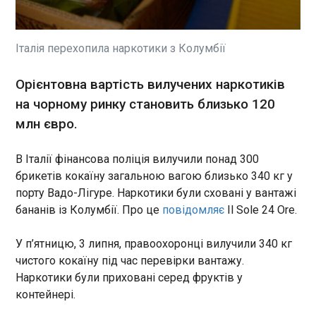
У переговорах щодо вступу
України і Молдови до
Євросоюзу стався прорив.
Італія перехопила наркотики з Колумбії
Угорщина погодилася
надіслати Києву і Кишиневу
ЧИТАТЬ
Орієнтовна вартість вилучених наркотиків
офіційний лист, який запускає
на чорному ринку становить близько 120
процедуру відкриття шостого
переговорного кластера, що
млн євро.
Польщі чекає "на крок" від України для
стосується зовнішніх
примирення
відносин, передає RMF FM .
16:24:24
В Італії фінансова поліція вилучили понад 300
Прем’єр-міністр Польщі Дональд Туск заявив
брикетів кокаїну загальною вагою близько 340 кг у
про зміну підходу Варшави у відносинах з
порту Вадо-Лігуре. Наркотики були сховані у вантажі
Україною на тлі нинішньої дипломатичної
бананів із Колумбії. Про це
повідомляє
Il Sole 24 Ore.
напруги, наголосивши, що країна не
дотримуватиметься односторонньої
У п’ятницю, 3 липня, правоохоронці вилучили 340 кг
"доброзичливої" позиції. Відповідну заяву
ЧИТАТЬ
чистого кокаїну під час перевірки вантажу.
опублікувала Канцелярії глави уряду.
Наркотики були приховані серед фруктів у
контейнері.
Удари по Криму: спалахнули сім
електропідстанцій та сонячна