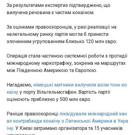
За результатами експертиз підтверджено, що
електростанція
16:16:28
вилучена речовина є чистим кокаїном.
В окупованому Криму внаслідок ударів
українських дронів уночі 3 липня спалахнули сім
За оцінками правоохоронців, у разі реалізації на
електропідстанцій, а також сонячна
нелегальному ринку партія могла б принести
електростанція (СЕС). Про це пише
злочинним угрупованням близько 120 млн євро.
моніторинговий канал Кримський вітер.
Зазначається, що близько другої години ночі
ЧИТАТЬ
Операція стала частиною системної роботи з протидії
пожежа виникла на підстанції 110/35/10 кВ
міжнародному наркотрафіку, зокрема на маршрутах
Білогірськ приблизно за 42 км від столиці Криму
між Південною Америкою та Європою.
Сімферополя. Об'єкт забезпечує енергій саме
Свириденко розповіла про тривалість
місто Білогірськ та околиці, а також великі
навчального року 2026/27
промислові підприємства.
16:10:17
Нагадаємо,
німецькі митники вилучили вісім тонн ко
каїну
у порту Вільгельмсгафен. Вартість партії
Новий 2026/27 навчальний рік у школах України
оцінюють приблизно у 500 млн євро.
розпочнеться традиційно 1 вересня і триватиме
до 30 червня 2027 року. Про це повідомила
прем’єр-міністр Юлія Свириденко. За її словами,
Раніше правоохоронці
ліквідували міжнародний кан
рішення про формат початку навчання в кожній
ал контрабанди кокаїну з Латинської Америки в Укра
громаді ухвалюватимуть обласні та Київська
ЧИТАТЬ
їну
. У Києві затримано організатора та 15 учасників
міська військові адміністрації разом із