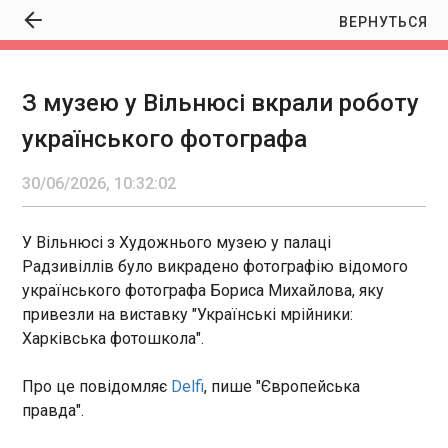
ВЕРНУТЬСЯ
З музею у Вільнюсі вкрали роботу
З музею у Вільнюсі вкрали роботу
українського фотографа
українського фотографа
10:32:02
30/06/2026, 10:32:02
У Вільнюсі з Художнього музею у палаці
Радзивіллів було викрадено фотографію
відомого українського фотографа Бориса
У Вільнюсі з Художнього музею у палаці
Михайлова, яку привезли на виставку "Українські
Радзивіллів було викрадено фотографію відомого
мрійники: Харківська фотошкола". Про це
українського фотографа Бориса Михайлова, яку
повідомляє Delfi , пише "Європейська правда".
привезли на виставку "Українські мрійники:
ЧИТАТЬ
Харківська фотошкола".
Український та корейський бізнес обговорив
Про це повідомляє
Delfi
, пише "Європейська
спільні інвестпроєкти
правда".
10:28:15