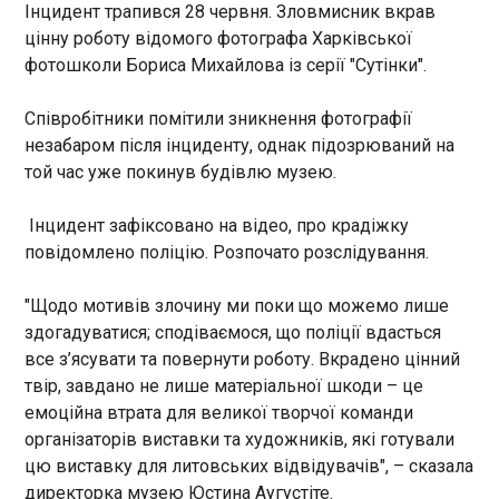
Міністр закордонних справ України Андрій
Інцидент трапився 28 червня. Зловмисник вкрав
Сибіга під час візиту до Республіки Корея взяв
цінну роботу відомого фотографа Харківської
участь у круглому столі в Сеулі за участі
фотошколи Бориса Михайлова із серії "Сутінки".
провідних українських і корейських компаній.
Про це повідомили у МЗС України в понеділок,
Співробітники помітили зникнення фотографії
29 червня.
ЧИТАТЬ
незабаром після інциденту, однак підозрюваний на
той час уже покинув будівлю музею.
Повідомлено про підозру правоохоронцю,
який за гроші допомагав ухилянтам
Інцидент зафіксовано на відео, про крадіжку
10:18:13
повідомлено поліцію. Розпочато розслідування.
Повідомлено про підозру правоохоронцю, який,
за даними слідства, був учасником схеми з
"Щодо мотивів злочину ми поки що можемо лише
незаконного впливу на рішення щодо
здогадуватися; сподіваємося, що поліції вдасться
військовозобов'язаних. Про це 30 червня
все з’ясувати та повернути роботу. Вкрадено цінний
повідомляє ДБР. Встановлено, що місцева
твір, завдано не лише матеріальної шкоди – це
адвокатка пропонувала клієнтам за гроші
ЧИТАТЬ
емоційна втрата для великої творчої команди
незаконне сприяння у виключенні з розшуку ТЦК
організаторів виставки та художників, які готували
та СП та оформленні непридатності до
військової служби за станом здоров'я. До
цю виставку для литовських відвідувачів", – сказала
Відключення світла: Шмигаль зробив
реалізації схеми вона залучила правоохоронця,
директорка музею Юстина Аугустіте.
важливу заяву