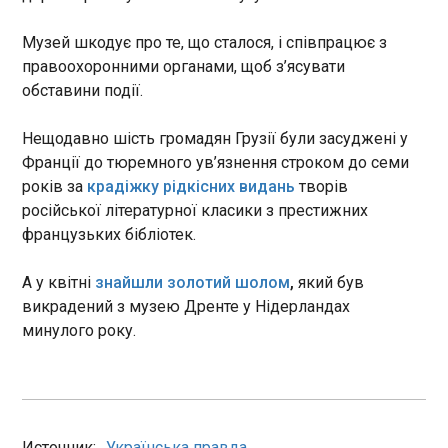
який використовував свої зв'язки серед
10:15:45
керівництва одного з районних ТЦК та СП
Музей шкодує про те, що сталося, і співпрацює з
Через аномальну спеку, що накрила Європу,
Миколаївської області. Вартість "послуг"
енергетична система відчуває особливе
правоохоронними органами, щоб з’ясувати
становила 29 тисяч доларів США.
навантаження. Міненерго вживає заходів для
обставини події.
збалансування ситуації в енергосистемі. Про це
повідомив міністр енергетики Денис Шмигаль в
Нещодавно шість громадян Грузії були засуджені у
Telegram у вівторок, 30 червня. Глава Міненерго
Франції до тюремного ув’язнення строком до семи
зауважив, що з метою забезпечення
ЧИТАТЬ
років за
крадіжку рідкісних видань
творів
стабільного проходження пікових періодів
російської літературної класики з престижних
споживання та мінімізації дефіциту
електроенергії доручив відповідним службам та
французьких бібліотек.
У Франції схвалили оновлений законопроєкт,
підприємствам енергетичного сектору:
який обмежує діяльність Shein і Temu
10:15:34
А у квітні
знайшли золотий шолом
,
який був
викрадений з музею Дренте у Нідерландах
Французький Сенат у понеділок ухвалив
минулого року.
оновлену версію законопроєкту, спрямованого
на обмеження діяльності великих онлайн-
платформ, таких як Shein і Temu. Про це
повідомляє "Європейська правда" з посиланням
на Reuters .
ЧИТАТЬ
Источник:
Українська правда