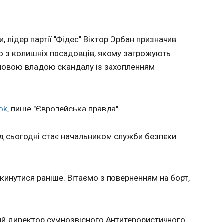
ЧИТАТ
, лідер партії "Фідес" Віктор Орбан призначив
:
На Дні
о з колишніх посадовців, якому загрожують
не
поран
ну
09:55:0
новою владою скандалу із захопленням
Три люд
Дніпропет
голова 
анди
ok
, пише "Європейська правда".
ворог а
Нікопол
ловив
Червоно
у своєї
д сьогодні стає начальником служби безпеки
торгіве
рагваю.
будинки
Обох ме
івано
часть у
окинутися раніше. Вітаємо з поверненням на борт,
вайцям.
ЧИТАТЬ
ЧИТАТ
ий директор сумнозвісного Антитерористичного