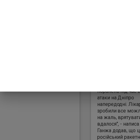
09:31:27
Кількість загибли
внаслідок російсь
удару по Дніпру 2
зросла до семи - 
червня помер оди
поранених. Про ц
повідомив голов
Дніпропетровсько
Олександр Ганжа 
Telegram. "Вранці 
помер 59-річний ч
який дістав важк
поранень під час 
атаки на Дніпро
напередодні. Ліка
зробили все можл
на жаль, врятуват
вдалося", - написа
Ганжа додав, що 
російський ракетн