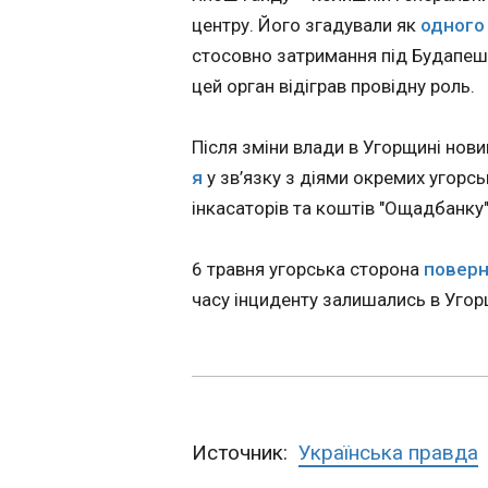
центру. Його згадували як
одного 
Відключення св
стосовно затримання під Будапешт
заяву
цей орган відіграв провідну роль.
09:55:07
Через аномальну с
система відчуває
Після зміни влади в Угорщині нов
заходів для збала
я
у зв’язку з діями окремих угорс
повідомив міністр енергетики Денис Шмигаль в Telegram у
інкасаторів та коштів "Ощадбанку"
вівторок, 30 черв
забезпечення стаб
споживання та мін
6 травня угорська сторона
поверн
відповідним служ
часу інциденту залишались в Угор
сектору:
ЧИТАТЬ
Источник:
Українська правда
Міненерго вжив