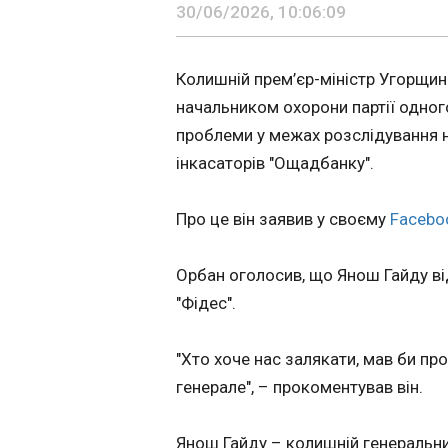
Політика
30/06/2026, 10:06:09
ЧИТАТЬ
"Ощадбанку".
Економіка
Технології
Колишній прем’єр-міністр Угорщини
Я розчарований
Спорт
начальником охорони партії одног
Тренер більше 
Різне
вважає Німеччи
проблеми у межах розслідування 
першокласною
09:56:42
інкасаторів "Ощадбанку".
збірною
Головний тренер
національної ком
Застосувати
Про це він заявив у своєму
Facebo
Німеччини Юліан
Нагельсманн вис
свою думку про гр
Орбан оголосив, що Янош Гайду ві
команди проти Па
"Фідес".
Так, напередодні
Німеччина неспод
завершила свою у
"Хто хоче нас залякати, мав би пр
турнірі, поступившись в
генерале", – прокоментував він.
1/16 фіналу параг
ЧИТАТЬ
Янош Гайду – колишній генеральн