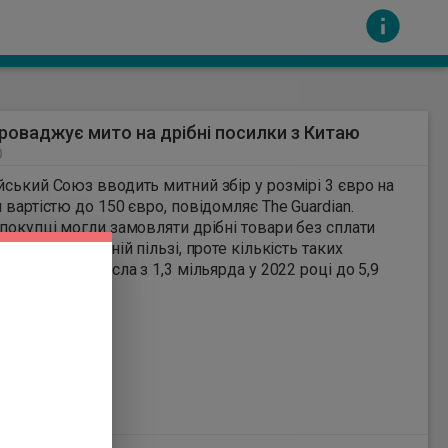
роваджує мито на дрібні посилки з Китаю
0
ський Союз вводить митний збір у розмірі 3 євро на
стю до 150 євро, повідомляє The Guardian.
покупці могли замовляти дрібні товари без сплати
вдяки спеціальній пільзі, проте кількість таких
сть за вміст інших сайтів. Всі авторскі права
лень до ЄС зросла з 1,3 мільярда у 2022 році до 5,9
а у 2025 році.