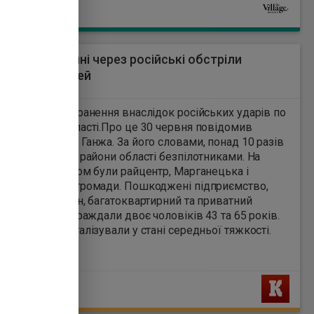
Ь
пропетровщині через російські обстріли
ено троє людей
7
ини дістали поранення внаслідок російських ударів по
ровській області.Про це 30 червня повідомив
ОВА Олександр Ганжа. За його словами, понад 10 разів
такував чотири райони області безпілотниками. На
ьщині під ударом були райцентр, Марганецька і
григорівська громади. Пошкоджені підприємство,
льний павільйон, багатоквартирний та приватний
, автівки. Постраждали двоє чоловіків 43 та 65 років.
шканців госпіталізували у стані середньої тяжкості.
Ь