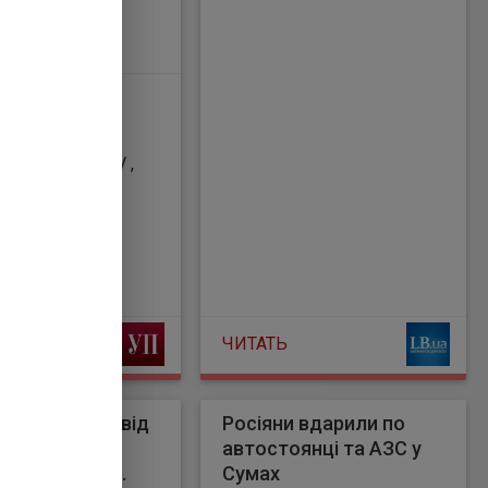
 бізнесмен з
ація з пошуку
аслідок якого
ен з України
яє BFMTV ,
ЧИТАТЬ
ора у Монако від
Росіяни вдарили по
 імовірно
автостоянці та АЗС у
ждала сімʼя
Сумах