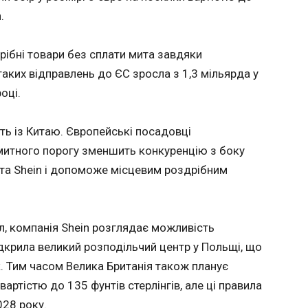
ЧИТАТ
022 році
.
2025
рібні товари без сплати мита завдяки
ітла
У Євро
ь таких відправлень до ЄС зросла з 1,3 мільярда у
мигаль
презид
09:48:1
оці.
П’ятдес
щоб Між
спеку, що
ь із Китаю. Європейські посадовці
розслід
митного порогу зменшить конкуренцію з боку
зв’язку
ема
політич
та Shein і допоможе місцевим роздрібним
е
ненерго
ля
уації в
, компанія Shein розглядає можливість
о це
ідкрила великий розподільчий центр у Польщі, що
. Тим часом Велика Британія також планує
am у
ЧИТАТЬ
ЧИТАТ
вартістю до 135 фунтів стерлінгів, але ці правила
ня. Глава
ив, що з
028 року.