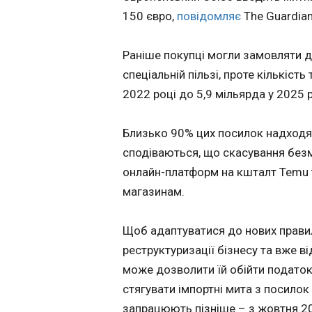
Політика
ЧИТАТЬ
з 1,3 мільярда у 2
150 євро,
повідомляє
The Guardian
до 5,9 мільярда у 
Економіка
році.
Технології
Раніше покупці могли замовляти д
Відключення св
Спорт
спеціальній пільзі, проте кількіст
через спеку: Ш
Різне
зробив заяву
2022 році до 5,9 мільярда у 2025 р
09:55:07
Через аномальну 
Близько 90% цих посилок надходят
накрила Європу,
Застосувати
сподіваються, що скасування без
енергетична сист
онлайн-платформ на кшталт Temu 
відчуває особлив
навантаження. Мі
магазинам.
вживає заходів д
збалансування сит
Щоб адаптуватися до нових правил
енергосистемі. Пр
повідомив міністр
реструктуризації бізнесу та вже в
енергетики Денис
може дозволити їй обійти податок
Шмигаль в Telegr
ЧИТАТЬ
стягувати імпортні мита з посилок 
вівторок, 30 черв
Міненерго зауваж
запрацюють пізніше – з жовтня 2