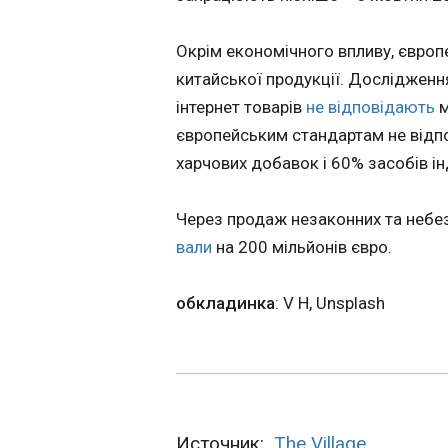
метою забезпече
стабільного прох
У Німеччині в ц
Окрім економічного впливу, європ
пікових періодів
шістьох людей
споживання та мін
китайської продукції. Дослідженн
09:44:53
дефіциту електрое
інтернет товарів
не відповідають
м
У Німеччині у цент
доручив відповід
людей, пише BBC . У відкритті стрілянини підозрюють
європейським стандартам не відп
службам та підпр
чоловіка, який пе
енергетичного се
харчових добавок і 60% засобів ін
маленькою донько
чоловіків – були 
Штаде, поблизу Га
Через продаж незаконних та небез
отримали поранен
вали
на 200 мільйонів євро.
обкладинка
: V H, Unsplash
ЧИТАТЬ
Удар Росії по Дн
Источник:
The Village