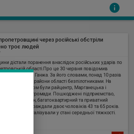
пропетровщині через російські обстріли
ено троє людей
7
ини дістали поранення внаслідок російських ударів по
ровській області.Про це 30 червня повідомив
ОВА Олександр Ганжа. За його словами, понад 10 разів
сть за вміст інших сайтів. Всі авторскі права
такував чотири райони області безпілотниками. На
ьщині під ударом були райцентр, Марганецька і
григорівська громади. Пошкоджені підприємство,
льний павільйон, багатоквартирний та приватний
, автівки. Постраждали двоє чоловіків 43 та 65 років.
шканців госпіталізували у стані середньої тяжкості.