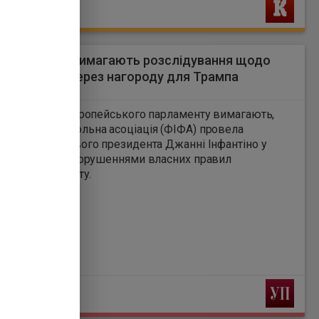
Ь
парламенті вимагають розслідування щодо
ента ФІФА через нагороду для Трампа
6
ят депутатів Європейського парламенту вимагають,
народна футбольна асоціація (ФІФА) провела
ування щодо свого президента Джанні Інфантіно у
 з імовірними порушеннями власних правил
ного нейтралітету.
Ь