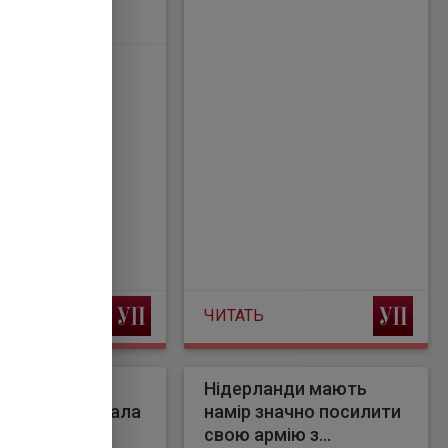
вить давно
и, який
ерлінгів на
ні системи.
ЧИТАТЬ
атака дронів:
Нідерланди мають
, як спрацювала
намір значно посилити
свою армію з