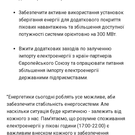
вартістю становила понад
36,6 млн гривень.
ЄС запроваджує мито на дрібні посилки з
Забезпечити активне використання установок
Китаю
зберігання енергії для додаткового покриття
10:00:50
пікових навантажень та збільшення доступної
Європейський Союз вводить митний збір у
потужності системи орієнтовно на 300 МВт.
розмірі 3 євро на посилки вартістю до 150 євро,
повідомляє The Guardian. Раніше покупці могли
Вжити додаткових заходів по залученню
замовляти дрібні товари без сплати мита
імпорту електроенергії з країн-партнерів
завдяки спеціальній пільзі, проте кількість таких
Європейського Союзу та опрацювати питання
відправлень до ЄС зросла з 1,3 мільярда у 2022
ЧИТАТЬ
році до 5,9 мільярда у 2025 році.
збільшення імпорту електроенергії
державними підприємствами.
Я розчарований: Тренер більше не вважає
Німеччину першокласною збірною
"Енергетики сьогодні роблять усе можливе, аби
09:56:42
забезпечити стабільність енергосистеми. Але
Головний тренер національної команди
наскільки ситуація буде критичною - залежить від
Німеччини Юліан Нагельсманн висловив свою
кожного з нас. Пам'ятаємо, що розумне споживання
думку про гру своєї команди проти Парагваю.
Так, напередодні Німеччина несподівано
електроенергії у пікові години (17:00-22:00) є
завершила свою участь у турнірі, поступившись
важливим внеском кожного у забезпечення