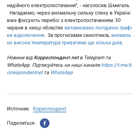
в 1/16 фіналу парагвайцям.
надійного електропостачання", - наголосив Шмигаль.
ЧИТАТЬ
Нагадаємо, через аномальну сильну спеку в Україні
вже фіксують перебої з електропостачанням. 30
червня в низці областях
заплановано погодинні графі
На Дніпропетровщині через російські
ки відключення
. За прогнозами синоптиків,
аномаль
обстріли поранено троє людей
но висока температура триватиме ще кілька днів
.
09:55:07
Три людини дістали поранення внаслідок
Новини від
Корреспондент.net
в Telegram та
російських ударів по Дніпропетровській
WhatsApp. Підписуйтесь на наші канали
https://t.me/k
області.Про це 30 червня повідомив голова ОВА
Олександр Ганжа. За його словами, понад 10
orrespondentnet
та
WhatsApp
разів ворог атакував чотири райони області
безпілотниками. На Нікопольщині під ударом
ЧИТАТЬ
були райцентр, Марганецька і
Червоногригорівська громади. Пошкоджені
підприємство, торгівельний павільйон,
Відключення світла через спеку: Шмигаль
Источник:
Кореспондент
багатоквартирний та приватний будинки, автівки.
зробив заяву
Постраждали двоє чоловіків 43 та 65 років.
09:55:07
Поделиться :
Обох мешканців госпіталізували у стані
Через аномальну спеку, що накрила Європу,
середньої тяжкості.
енергетична система відчуває особливе