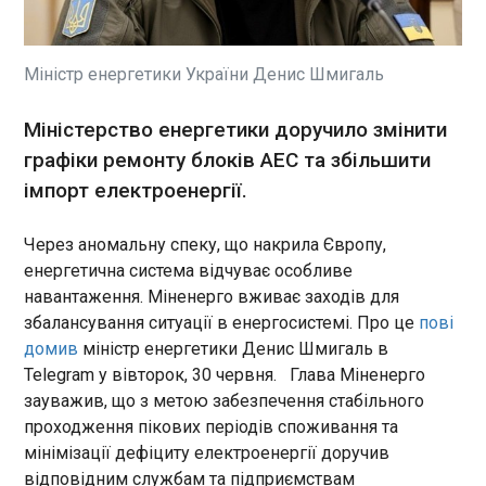
Французький Сенат у понеділок ухвалив
оновлену версію законопроєкту, спрямованого
на обмеження діяльності великих онлайн-
платформ, таких як Shein і Temu. Про це
Міністр енергетики України Денис Шмигаль
повідомляє "Європейська правда" з посиланням
на Reuters .
ЧИТАТЬ
Міністерство енергетики доручило змінити
графіки ремонту блоків АЕС та збільшити
імпорт електроенергії.
Екскомандир переплатив 36,6 млн на
зимових куртках і штанах для військових
10:13:22
Через аномальну спеку, що накрила Європу,
Екскомандира військової
енергетична система відчуває особливе
частини обвинувачують
навантаження. Міненерго вживає заходів для
через 36,6 млн гривень
збалансування ситуації в енергосистемі. Про це
пові
переплати на зимових куртках
домив
міністр енергетики Денис Шмигаль в
і штанах для військових. Про
Telegram у вівторок, 30 червня. Глава Міненерго
це повідомила пресслужба
ЧИТАТЬ
зауважив, що з метою забезпечення стабільного
Офісу генерального
проходження пікових періодів споживання та
прокурора у вівторок, 30
червня. У 2022 році
мінімізації дефіциту електроенергії доручив
Орбан призначив начальником охорони
військова частина на
відповідним службам та підприємствам
"Фідес" соратника, який під слідством через