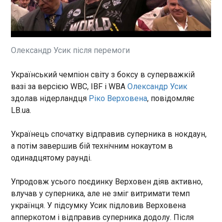
Український чемпіон світу з
боксу в суперважкій вазі за
версією WBC, IBF і WBA
Олександр Усик здолав
нідерландця Ріко Верховена ,
Олександр Усик після перемоги
повідомляє LB.ua. Українець
ЧИТАТЬ
спочатку відправив
суперника в нокдаун, а потім
Український чемпіон світу з боксу в суперважкій
завершив бій технічним
вазі за версією WBC, IBF і WBA
Олександр Усик
Теніс: Світоліна здійснила камбек у поєдинку
нокаутом в одинадцятому
проти Бенчич на Ролан Гаррос
здолав нідерландця
Ріко Верховена
, повідомляє
раунді.
22:51:03
LB.ua.
Українська тенісистка Еліна
Світоліна (WTA №15)
Українець спочатку відправив суперника в нокдаун,
перемогла швейцарку
а потім завершив бій технічним нокаутом в
Белінду Бенчич (WTA №11) в
одинадцятому раунді.
1/8 фіналу Ролан
Гаррос-2026. Про це
ЧИТАТЬ
Упродовж усього поєдинку Верховен діяв активно,
повідомляє LB.ua. Світоліна
влучав у суперника, але не зміг витримати темп
поступилася в першому сеті
українця. У підсумку Усик підловив Верховена
(4:6), але змогла переламити
Два кубки за два роки. Як ПСЖ збудував
хід зустрічі й здобула
апперкотом і відправив суперника додолу. Після
машину, яку «Арсенал» не зміг зупинити