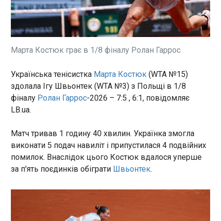
Угорщина та Україна дійшли
згоди щодо розширення
мовних, освітніх, культурних
та політичних прав 100-
Марта Костюк грає в 1/8 фіналу Ролан Гаррос
тисячної угорської меншини.
ЧИТАТЬ
Про це заявив прем'єр-
міністр Угорщини Петер
Українська тенісистка
Марта Костюк
(WTA №15)
Мадяр . За його словами,
здолала Ігу Швьонтек (WTA №3) з Польщі в 1/8
Чому британці незадоволені мігрантами?
домовленість стала
22:51:00
фіналу
Ролан Гаррос
-2026 – 7:5 , 6:1, повідомляє
результатом кількох тижнів
LB.ua.
Уже сам факт демонстрації, в
інтенсивних переговорів на
якій, за даними поліції, взяли
рівні експертів, у яких також
участь понад 60 тисяч осіб,
Матч тривав 1 годину 40 хвилин. Українка змогла
брали участь політичні
свідчить, що проблема
виконати 5 подач навиліт і припустилася 4 подвійних
організації закарпатських
міграції дійсно актуальна. У
угорців та церкви.
помилок. Внаслідок цього Костюк вдалося уперше
сучасній Європі небагато
за п'ять поєдинків обіграти
Швьонтек
.
подій і питань здатні масово
ЧИТАТЬ
вивести людей на вулицю.
Учасники маршу від
Холборна до Парламентської
Британія викликала посла РФ через
площі обурювалися
інцидент із дроном у Румунії