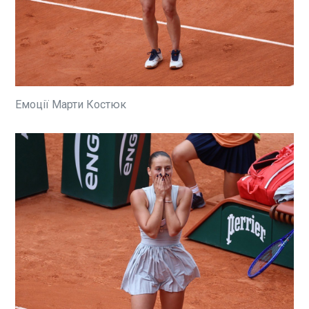
ЧИТАТЬ
Bloomberg: Багатомільярдні виплати
нафтопереробним заводам вдарили по
доходах бюджету Росії
Емоції Марти Костюк
22:50:59
У травні цього року виплати
російського уряду
нафтопереробним заводам
наблизилися до найвищого
рівня за останні два роки. Це
ЧИТАТЬ
суттєво обмежило чисті
надходження РФ від
нафтогазового сектору попри
Трамп візьме участь в саміті НАТО в
значне зростання світових
Туреччині
цін на нафту через війну в
22:50:57
Ірані, пише Bloomberg .