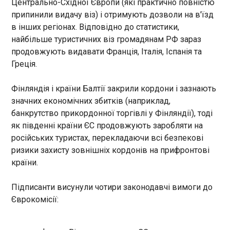
Центрально-Східної Європи (які практично повністю
припинили видачу віз) і отримують дозволи на в'їзд
ЧИТАТЬ
в інших регіонах. Відповідно до статистики,
найбільше туристичних віз громадянам РФ зараз
США та НАТО розпочнуть навчання в
продовжують видавати Франція, Італія, Іспанія та
Балтійському морі
Греція.
22:50:57
США та НАТО розпочнуть
Фінляндія і країни Балтії закрили кордони і зазнають
цього тижня навчання в
значних економічних збитків (наприклад,
Балтійському морі. Про це
банкрутство прикордонної торгівлі у Фінляндії), тоді
пише Reuters . Це щорічні
як південні країни ЄС продовжують заробляти на
навчання, які проводяться
російських туристах, перекладаючи всі безпекові
починаючи з 1971 року. Вони
ЧИТАТЬ
ризики захисту зовнішніх кордонів на прифронтові
об'єднують близько 20 суден
з 15 країн з близько 6000
країни.
осіб особового складу. Це
Рубіо: Адміністрація Трампа усвідомлювала
майже вдвічі менше, ніж під
економічні ризики війни в Ірані
Підписанти висунули чотири законодавчі вимоги до
час минулорічних навчань – у
22:50:57
Єврокомісії:
період загострення
напруженості в Балтійському
регіоні.