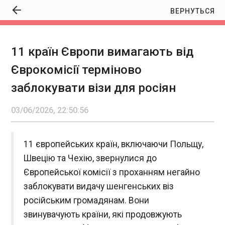
ВЕРНУТЬСЯ
11 країн Європи вимагають від
Індія планує закупити військові дрони
Єврокомісії терміново
вітчизняного виробництва на понад $2 млрд,
– Reuters
заблокувати візи для росіян
22:50:57
03/06/2026, 22:50:56
11 європейських країн, включаючи Польщу,
Швецію та Чехію, звернулися до
ЧИТАТЬ
Європейської комісії з проханням негайно
заблокувати видачу шенгенських віз
Bloomberg: Ризик ядерної загрози з боку
російським громадянам. Вони
Ірану вищий, ніж до початку атак США
22:50:57
звинувачують країни, які продовжують