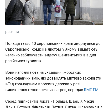
які дозволять миттєво
22:50:57
закривати в'їзд громадянам
ворожих держав у разі
виникнення геополітичних
загроз, передає RMF FM .
росіяни
ЧИТАТЬ
Польща та ще 10 європейських країн звернулися до
Європейської комісії з листом, у якому вимагають
негайно заблокувати видачу шенгенських віз для
Збагачена картопля: що означають тактичні
російських туристів.
ядерні навчання Білорусі та Росії
22:50:57
Вони наполягають на ухваленні жорстких
18 травня Білорусь оголосила
законодавчих змін, які дозволять миттєво закривати
про початок навчань,
в'їзд громадянам ворожих держав у разі
протягом яких перевірять
готовність, вдосконалять
виникнення геополітичних загроз, передає
RMF FM
.
навички, організацію
застосування ядерних
ЧИТАТЬ
Серед підписантів листа - Польща, Швеція, Чехія,
боєприпасів з непланових
Данія, Естонія, Фінляндія, Латвія, Литва, Нідерланди, а