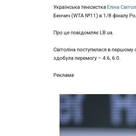
Українська тенісистка
Еліна Світол
Протистояння м
Бенчич (WTA №11) в 1/8 фіналу Ро
поборяться за 
22:51:03
Про це повідомляє LB.ua.
Світоліна поступилася в першому се
здобула перемогу – 4:6, 6:0.
Реклама
ЧИТАТЬ
Світоліна, Кост