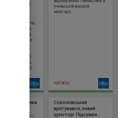
акробатичної гімнастики в
тує репутацію.
учнівській віковій
категорії.
х беруть участь по
сників/ниць, які
 два кола. Склад
іший. Зокрема, у
ступають
а світу Цзюй
ь (Китай, 2559),
р (Китай, 2546),
еру (Індія, 2535),
 Асаубаєва
н, 2527), Анна
ЧИТАТЬ
Україна, 2522),
мух (Індія, 2500).
ові на бою Усика
Соколовський
рамід:
врятувався, новий
Банк та USYK
цуноторі. Підсумки