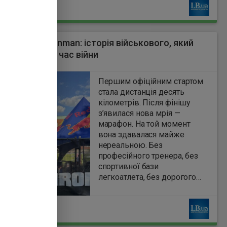
Ь
рафону до Ironman: історія військового, який
ся мріяти під час війни
3
Першим офіційним стартом
стала дистанція десять
кілометрів. Після фінішу
з’явилася нова мрія —
марафон. На той момент
вона здавалася майже
нереальною. Без
професійного тренера, без
спортивної бази
легкоатлета, без дорогого
спорядження чи ідеальних
умов для підготовки.
Ь