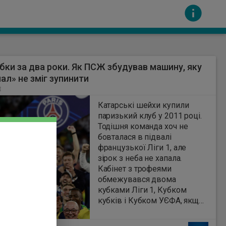
бки за два роки. Як ПСЖ збудував машину, яку
ал» не зміг зупинити
3
Катарські шейхи купили
паризький клуб у 2011 році.
Тодішня команда хоч не
сть за вміст інших сайтів. Всі авторскі права
бовталася в підвалі
французької Ліги 1, але
зірок з неба не хапала.
Кабінет з трофеями
обмежувався двома
кубками Ліги 1, Кубком
кубків і Кубком УЄФА, якщо
брати основні.