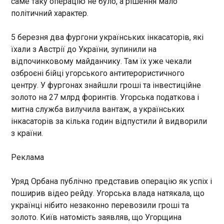
саме таку операцію не було, а рішення мало
міністр закордонних справ
22:50:26
політичний характер.
Андрій Сибіга під час години
запитань до уряду у
Верховній Раді.
5 березня два фургони українських інкасаторів, які
їхали з Австрії до України, зупинили на
відпочинковому майданчику. Там їх уже чекали
озброєні бійці угорського антитерористичного
центру. У фургонах знайшли гроші та інвестиційне
ЧИТАТЬ
золото на 27 млрд форинтів. Угорська податкова і
митна служба вилучила вантаж, а українських
Зеленський: Ми стараємось активізувати всі
інкасаторів за кілька годин відпустили й видворили
канали комунікації зі Сполученими Штатами
з країни.
Америки
22:50:26
Реклама
У вечірньому зверненні 30
травня президент Володимир
Уряд Орбана публічно представив операцію як успіх і
Зеленський розповів, що
поширив відео рейду. Угорська влада натякала, що
Україна старається
українці нібито незаконно перевозили гроші та
активізувати всі канали
ЧИТАТЬ
золото. Київ натомість заявляв, що Угорщина
комунікації зі Сполученими