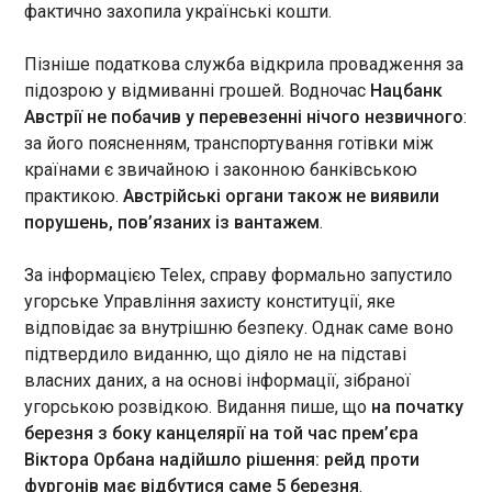
Штатами Америки. “ Сьогодні
фактично захопила українські кошти.
я провів нараду : Буданов,
Сибіга про візит Зеленського до Швеції:
Умєров, Шмигаль. Ми
отримали найбільший оборонний пакет і
Пізніше податкова служба відкрила провадження за
стараємось активізувати всі
нову динаміку для антибалістичної коаліції
підозрою у відмиванні грошей. Водночас
Нацбанк
канали комунікації зі
22:50:27
Австрії не побачив у перевезенні нічого незвичного
:
Сполученими Штатами
Україна повернулася зі
за його поясненням, транспортування готівки між
Америки. Ми розраховуємо,
Швеції з домовленостями
країнами є звичайною і законною банківською
що будуть візити та будуть
про постачання винищувачів
перемовини на рівні команд .
практикою.
Австрійські органи також не виявили
Gripen та найбільший
Постійно ми спілкуємось про
порушень, пов’язаних із вантажем
.
оборонний пакет від цієї
ЧИТАТЬ
це. Треба продовжувати
країни. Про це заявив міністр
обміни . На початку травня
За інформацією Telex, справу формально запустило
закордонних справ Андрій
саме за посередництва
угорське Управління захисту конституції, яке
Сибіга під час години
Нідерланди продовжили захист
Америки ми домовлялись про
запитань до уряду у
відповідає за внутрішню безпеку. Однак саме воно
логістичного центру військової підтримки
формат «тисяча на тисячу».
Верховній Раді.
підтвердило виданню, що діяло не на підставі
України в Польщі
Треба все це реалізувати”, –
22:50:26
сказав Зеленський.
власних даних, а на основі інформації, зібраної
угорською розвідкою. Видання пише, що
на початку
березня з боку канцелярії на той час прем’єра
Віктора Орбана надійшло рішення: рейд проти
фургонів має відбутися саме 5 березня
.