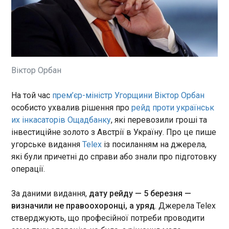
На той час прем’єр-міністр
Угорщини Віктор Орбан
особисто ухвалив рішення
про рейд проти українських
інкасаторів Ощадбанку , які
ЧИТАТЬ
перевозили гроші та
Віктор Орбан
інвестиційне золото з Австрії
в Україну. Про це пише
МЗС скорочує терміни видачі паспортів
На той час
прем’єр-міністр Угорщини Віктор Орбан
угорське видання Telex із
українцям за кордоном і бореться зі
особисто ухвалив рішення про
рейд проти українськ
посиланням на джерела, які
зловживаннями в електронних чергах
були причетні до справи або
их інкасаторів Ощадбанку
, які перевозили гроші та
22:50:28
знали про підготовку
інвестиційне золото з Австрії в Україну. Про це пише
Оформлення паспорта —
операції.
угорське видання
Telex
із посиланням на джерела,
найпопулярніша консульська
які були причетні до справи або знали про підготовку
послуга для українців за
операції.
кордоном: на неї припадає
понад 61% усіх звернень.
ЧИТАТЬ
МЗС усунуло проблему з
За даними видання,
дату рейду — 5 березня —
бланками та скорочує
визначили не правоохоронці, а уряд
. Джерела Telex
терміни доставки
Зеленський підписав указ про створення
стверджують, що професійної потреби проводити
документів. Про це заявив
Палати регіональних молодіжних Конгресів