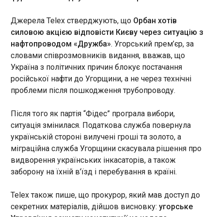
ЧИТАТЬ
Джерела Telex стверджують, що
Орбан хотів
силовою акцією відповісти Києву через ситуацію з
нафтопроводом «Дружба»
. Угорський прем’єр, за
Франція взяла Норвегію під «ядерну
словами співрозмовників видання, вважав, що
парасольку»
Україна з політичних причин блокує постачання
22:50:26
російської нафти до Угорщини, а не через технічні
Прем’єр-міністр Норвегії
проблеми після пошкодження трубопроводу.
Йонас Гар Стере заявив, що
його країна потрапить під
французьку «ядерну
Після того як партія “Фідес” програла вибори,
парасольку», передає Reuters
ситуація змінилася. Податкова служба повернула
. Видання зазначає, що цей
ЧИТАТЬ
українській стороні вилучені гроші та золото, а
крок Норвегії є показовим,
міграційна служба Угорщини скасувала рішення про
оскільки країна традиційно
видворення українських інкасаторів, а також
вважалася так званою
Україна та Польща продовжать пошуково-
заборону на їхній в’їзд і перебування в країні.
атлантистською державою —
ексгумаційні роботи
тобто такою, що бачила
22:50:26
гарантії своєї безпеки у
Telex також пише, що прокурор, який мав доступ до
тісному союзі з
секретних матеріалів, дійшов висновку:
угорське
Вашингтоном.