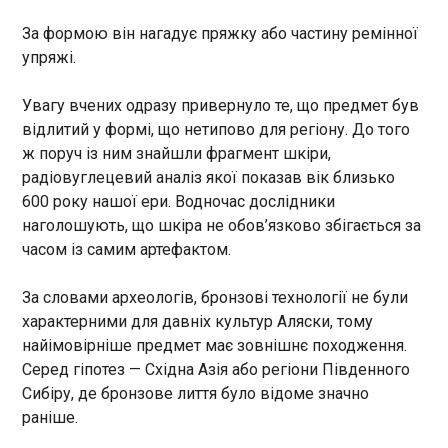
22:48:50
За формою він нагадує пряжку або частину ремінної
Зафіксовано пошкодження зовнішньої частини
упряжі.
будівлі турбінного цеху на тимчасово окупованій
Запорізькій АЕС. Про це повідомило Міжнародне
Увагу вчених одразу привернуло те, що предмет був
агентство з атомної енергії (МАГАТЕ) в неділю,
31 травня. "Сьогодні вранці група МАГАТЕ на
відлитий у формі, що нетипово для регіону. До того
ЗАЕС зафіксувала пошкодження зовнішньої
ж поруч із ним знайшли фрагмент шкіри,
частини будівлі турбінного цеху, яка, за словами
ЧИТАТЬ
радіовуглецевий аналіз якої показав вік близько
представників станції, вчора зазнала удару
600 року нашої ери. Водночас дослідники
безпілотника. Під час огляду території група
наголошують, що шкіра не обов’язково збігається за
виявила пошкодження металевого люка,
РФ вдарила по житловій забудові
часом із самим артефактом.
розташованого на кількох поверхах вище в
Краматорська: є загиблі та поранені
будівлі, а також кілька уламків та обгорілі
22:48:50
залишки оптичного кабелю на землі.
За словами археологів, бронзові технології не були
Щонайменше три людини загинули, ще четверо
Спостереження групи узгоджуються з
характерними для давніх культур Аляски, тому
зазнали поранень через російські удари по
наслідками удару безпілотника", – йдеться в
найімовірніше предмет має зовнішнє походження.
житловій забудові у Краматорську. По це
повідомленні.
Серед гіпотез — Східна Азія або регіони Південного
повідомив очільник Донецької ОВА Вадим
Сибіру, де бронзове лиття було відоме значно
Філашкін у Telegram у середу, 3 червня.
"Щонайменше три людини загинули і четверо
раніше.
ЧИТАТЬ
поранені внаслідок обстрілу Краматорська.