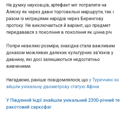
Сьогодні ввечері місто зазнало двох ударів.
На думку науковців, артефакт міг потрапити на
Росіяни знову поцілили у житлову забудову", -
Американських вчених звинуватили у
Аляску як через давні торговельні маршрути, так і
написав він. На місці працюють всі
контрабанді вірусу віспи мавп з Африки
разом із міграціями народів через Берингову
відповідальні служби, відбувається пошуково-
22:48:50
протоку. Не виключається й варіант, що предмет
рятувальна операція. Точну кількість жертв та
Двоє науковців із урядової
передавався з покоління в покоління як цінна річ.
обсяги завданої шкоди встановлюється.
лабораторії США опинилися
Нагадаємо, 25 травня росіяни скинули на
під слідством за підозрою в
Краматорськ дві авіабомби , внаслідок чого
Попри невеликі розміри, знахідка стала важливим
контрабанді зразків вірусу
постраждали 11 людей. Продавчиня мілітарі-
доказом можливих далеких культурних зв’язків у
віспи мавп з Африки та
магазину допомагала РФ бомбардувати
давнину, які досі залишаються недостатньо
надання неправдивих
ЧИТАТЬ
Краматорськ
свідчень. Про це повідомляє
вивченими.
CNN. У федедальному суді
Детройта відкрито
Вперше показано українську ракету проти
Нагадаємо, раніше повідомлялося, що
у Туреччині зн
кримінальне провадження
балістики
айшли унікальну двометрову статую Афіни
.
щодо 53-річного Вінсента
22:48:48
Манстера, який очолює
В Україні провели випробування ракети FP-7.X,
У Південній Індії знайшли унікальний 2300-річний те
дослідницьку групу з вірусної
яка ляже в основу антибалістичної системи
ракотовий саркофаг
екології у престижній
Freya. Про це повідомила технічний директор
лабораторії Rocky Mountain
компанії Ірини Терех Fire Point у Facebook в
Laboratory у Гемілтоні (штат
середу, 3 червня. "На днях ми зробили
Монтана), та його 38-річного