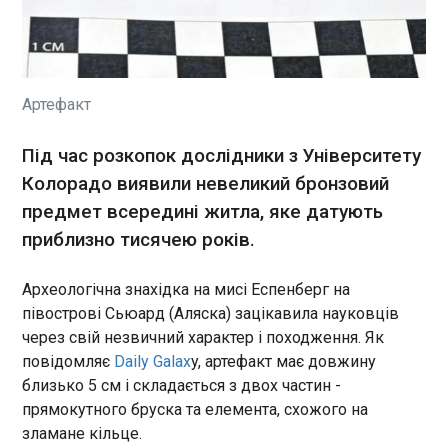
Археологічна знахідка на мисі Еспенберг на
півострові Сьюард (Аляска) зацікавила
науковців через свій незвичний характер і
походження. Як повідомляє Daily Galax y,
артефакт має довжину близько 5 см і
Артефакт
складається з двох частин - прямокутного
ЧИТАТЬ
бруска та елемента, схожого на зламане кільце.
Під час розкопок дослідники з Університету
Горбатий кит побив світовий рекорд,
Колорадо виявили невеликий бронзовий
пропливши понад 15 000 км
предмет всередині житла, яке датують
22:48:56
приблизно тисячею років.
Вчені зафіксували горбатого кита, який подолав
понад 15 000 км між Австралією та Латинською
Археологічна знахідка на мисі Еспенберг на
Америкою, встановивши новий рекорд
найдовшої міграції серед китів. Дослідження
півострові Сьюард (Аляска) зацікавила науковців
вчених з Університету Гріффіта в Австралії
через свій незвичний характер і походження. Як
показало , що горбаті кити здатні здійснювати
ЧИТАТЬ
повідомляє
Daily Galax
y, артефакт має довжину
неймовірно довгі міграції.
близько 5 см і складається з двох частин -
прямокутного бруска та елемента, схожого на
Атаки на Запорізьку АЕС: з'явилась реакція
зламане кільце.
МАГАТЕ